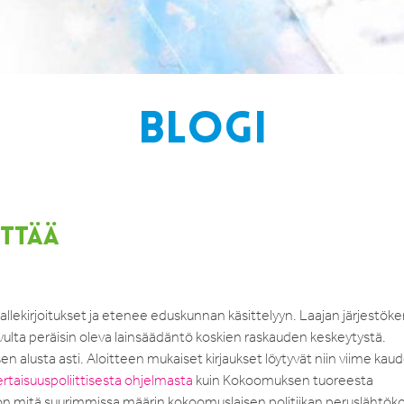
BLOGI
ITTÄÄ
llekirjoitukset ja etenee eduskunnan käsittelyyn. Laajan järjestök
ulta peräisin oleva lainsäädäntö koskien raskauden keskeytystä.
alusta asti. Aloitteen mukaiset kirjaukset löytyvät niin viime kaud
taisuuspoliittisesta ohjelmasta
kuin Kokoomuksen tuoreesta
on mitä suurimmissa määrin kokoomuslaisen politiikan peruslähtök