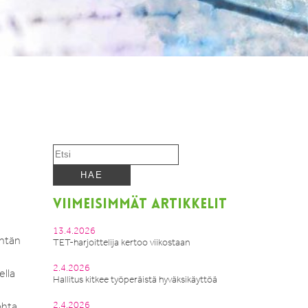
VIIMEISIMMÄT ARTIKKELIT
13.4.2026
entän
TET-harjoittelija kertoo viikostaan
2.4.2026
ella
Hallitus kitkee työperäistä hyväksikäyttöä
2.4.2026
ohta.