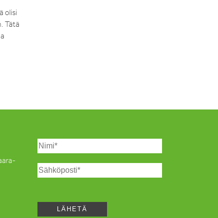
 olisi
. Tätä
la
Saara-