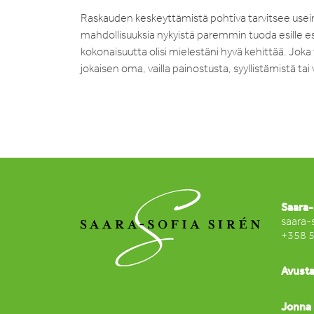
Raskauden keskeyttämistä pohtiva tarvitsee usein t
mahdollisuuksia nykyistä paremmin tuoda esille es
kokonaisuutta olisi mielestäni hyvä kehittää. Jok
jokaisen oma, vailla painostusta, syyllistämistä ta
Saara-
saara-
+358 
Avusta
Jonna 