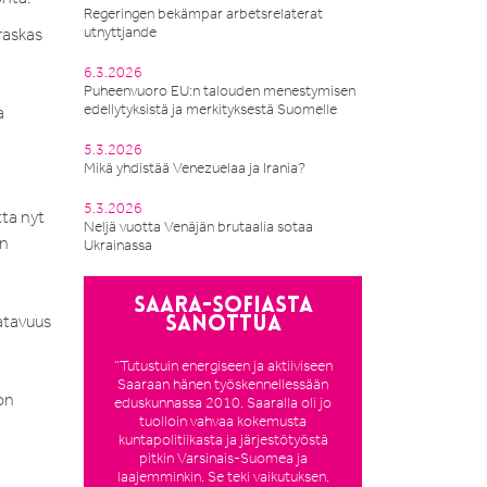
Regeringen bekämpar arbetsrelaterat
utnyttjande
 raskas
6.3.2026
Puheenvuoro EU:n talouden menestymisen
edellytyksistä ja merkityksestä Suomelle
a
5.3.2026
Mikä yhdistää Venezuelaa ja Irania?
5.3.2026
ta nyt
Neljä vuotta Venäjän brutaalia sotaa
an
Ukrainassa
Saara-Sofiasta
atavuus
sanottua
”Tutustuin energiseen ja aktiiviseen
Saaraan hänen työskennellessään
on
eduskunnassa 2010. Saaralla oli jo
tuolloin vahvaa kokemusta
kuntapolitiikasta ja järjestötyöstä
pitkin Varsinais-Suomea ja
laajemminkin. Se teki vaikutuksen.