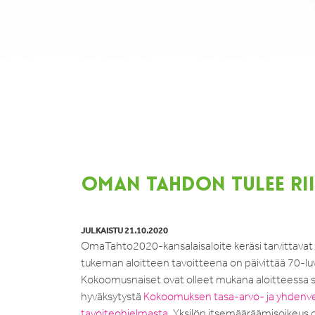
OMAN TAHDON TULEE RI
JULKAISTU 21.10.2020
OmaTahto2020-kansalaisaloite keräsi tarvittavat a
tukeman aloitteen tavoitteena on päivittää 70-luv
Kokoomusnaiset ovat olleet mukana aloitteessa sen 
hyväksytystä
Kokoomuksen tasa-arvo- ja yhdenver
tavoiteohjelmasta
. Yksilön itsemääräämisoikeus 