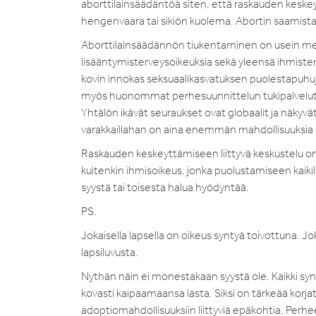
aborttilainsäädäntöä siten, että raskauden keskeyt
hengenvaara tai sikiön kuolema. Abortin saamista 
Aborttilainsäädännön tiukentaminen on usein merk
lisääntymisterveysoikeuksia sekä yleensä ihmist
kovin innokas seksuaalikasvatuksen puolestapuhuj
myös huonommat perhesuunnittelun tukipalvelut,
Yhtälön ikävät seuraukset ovat globaalit ja näk
varakkaillahan on aina enemmän mahdollisuuksia ha
Raskauden keskeyttämiseen liittyvä keskustelu on
kuitenkin ihmisoikeus, jonka puolustamiseen kaikill
syystä tai toisesta halua hyödyntää.
PS.
Jokaisella lapsella on oikeus syntyä toivottuna. Jo
lapsiluvusta.
Nythän näin ei monestakaan syystä ole. Kaikki syntyv
kovasti kaipaamaansa lasta. Siksi on tärkeää korj
adoptiomahdollisuuksiin liittyviä epäkohtia. Perhe