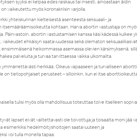
yksen syyksi ei kelpaa edes raiskaus tai insesti, ainoastaan äidin
on vaikeutettu myös koronakriisin varjolla.
ki yhteiskunnan kielteisestä asenteesta seksuaali- ja
en itsemääräämisoikeutta kohtaan. Harva abortin vastustaja on my
a. Päinvastoin, abortin vastustamisen kanssa käsi kädessä kulkee y
 vaikeudet ehkäisyn saatavuudessa sekä olematon seksuaalikasvat
yvät ensimmäisenä heikommassa asemassa olevien kärsimyksenä, sill
kea palveluita ja turvaa tarvittaessa vaikka ulkomailta.
 ymmärrettävästi herkkää. Oikeus vapaaseen ja turvalliseen abortti
e on tietopohjaiset perusteet – silloinkin, kun ei itse aborttioikeut
kaisella tulisi myös olla mahdollisuus toteuttaa toive itselleen sopiv
ät lapset eivät valitettavasti ole toivottuja ja toisaalta moni jää va
ata esimerkiksi hedelmöityshoitojen saatavuuteen ja
eksi voi tulla monella tapaa.