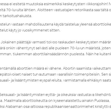
sa ei esitetä muutoksia esimerkiksi keskeytysten viikkorajoihin! 
eltä 70-luvulta lähtien. Aloitteen vastustajien retoriikasta saa tältä 
in tarkoitushakuista.
stelun vastaan mahdollisuutena käydä taistelua yleensä aborttioik
telut käyty jo vuosikymmenet sitten.
än. Jokainen päättäjä varmasti toivoo raskauden keskeytysten määrä
ä onkin vähentynyt selvästi alle puoleen 70-luvun määristä, joten
aikaisemman, tiukemman aborttilainsäädännön puolesta. Näin he kuiten
ikentämällä aborttien määrä ei vähene. Abortin saamista vaikeuttama
pätoivoiset naiset turvautumaan vaarallisiin toimenpiteisiin. Sen s
aali- ja lisääntymisterveyspalveluita, varmistamalla ehkäisyn saat
eksuaali- ja lisääntymisterveyttä- ja oikeuksia vastustava liikehdint
a. Maailmalla aborttioikeutta on kyseenalaistettu ainakin Puolassa,
iksi Alabaman osavaltiossa republikaanisenaattorimiehet kiristyttiv