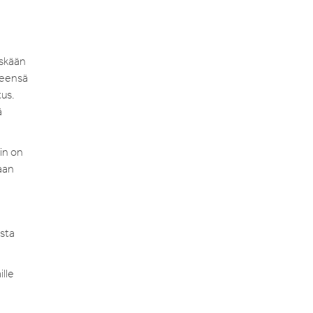
öskään
leensä
us.
ä
in on
taan
asta
ille