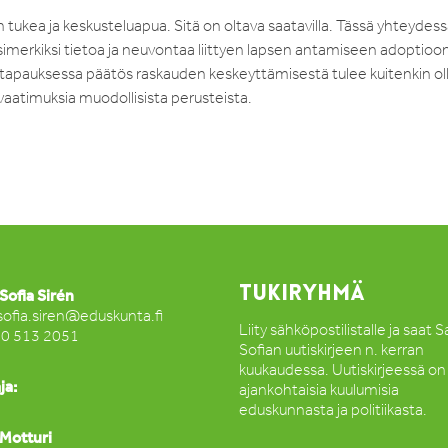
ukea ja keskusteluapua. Sitä on oltava saatavilla. Tässä yhteydessä
imerkiksi tietoa ja neuvontaa liittyen lapsen antamiseen adoptioon
a tapauksessa päätös raskauden keskeyttämisestä tulee kuitenkin ol
i vaatimuksia muodollisista perusteista.
TUKIRYHMÄ
Sofia Sirén
sofia.siren@eduskunta.fi
Liity sähköpostilistalle ja saat 
50 513 2051
Sofian uutiskirjeen n. kerran
kuukaudessa. Uutiskirjeessä on
ja:
ajankohtaisia kuulumisia
eduskunnasta ja politiikasta.
Motturi