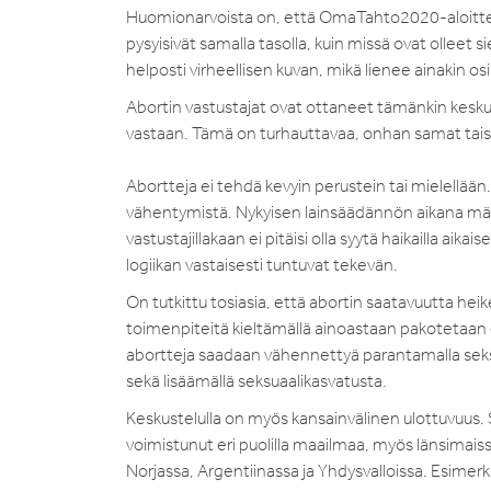
Huomionarvoista on, että OmaTahto2020-aloittees
pysyisivät samalla tasolla, kuin missä ovat olleet si
helposti virheellisen kuvan, mikä lienee ainakin os
Abortin vastustajat ovat ottaneet tämänkin kesku
vastaan. Tämä on turhauttavaa, onhan samat tais
Abortteja ei tehdä kevyin perustein tai mielellä
vähentymistä. Nykyisen lainsäädännön aikana määr
vastustajillakaan ei pitäisi olla syytä haikailla 
logiikan vastaisesti tuntuvat tekevän.
On tutkittu tosiasia, että abortin saatavuutta he
toimenpiteitä kieltämällä ainoastaan pakotetaan e
abortteja saadaan vähennettyä parantamalla seksu
sekä lisäämällä seksuaalikasvatusta.
Keskustelulla on myös kansainvälinen ulottuvuus. S
voimistunut eri puolilla maailmaa, myös länsimaiss
Norjassa, Argentiinassa ja Yhdysvalloissa. Esimerk