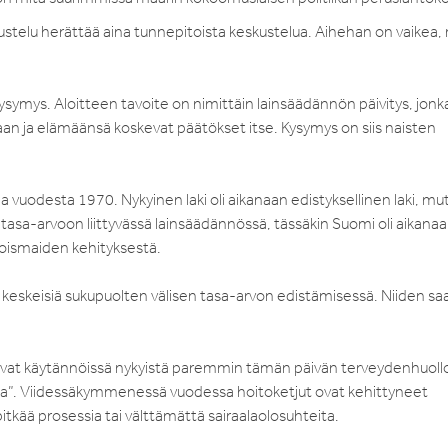
eskustelu herättää aina tunnepitoista keskustelua. Aihehan on vaikea,
 kysymys. Aloitteen tavoite on nimittäin lainsäädännön päivitys, jonk
aan ja elämäänsä koskevat päätökset itse. Kysymys on siis naisten
uodesta 1970. Nykyinen laki oli aikanaan edistyksellinen laki, mut
sa-arvoon liittyvässä lainsäädännössä, tässäkin Suomi oli aikana
joismaiden kehityksestä.
n keskeisiä sukupuolten välisen tasa-arvon edistämisessä. Niiden sa
ivat käytännöissä nykyistä paremmin tämän päivän terveydenhuoll
rkua”. Viidessäkymmenessä vuodessa hoitoketjut ovat kehittyneet
, pitkää prosessia tai välttämättä sairaalaolosuhteita.