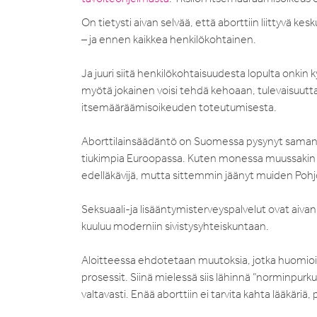
On tietysti aivan selvää, että aborttiin liittyvä k
– ja ennen kaikkea henkilökohtainen.
Ja juuri siitä henkilökohtaisuudesta lopulta onkin
myötä jokainen voisi tehdä kehoaan, tulevaisuutt
itsemääräämisoikeuden toteutumisesta.
Aborttilainsäädäntö on Suomessa pysynyt samana v
tiukimpia Euroopassa. Kuten monessa muussakin ta
edelläkävijä, mutta sittemmin jäänyt muiden Poh
Seksuaali-ja lisääntymisterveyspalvelut ovat aiva
kuuluu moderniin sivistysyhteiskuntaan.
Aloitteessa ehdotetaan muutoksia, jotka huomio
prosessit. Siinä mielessä siis lähinnä ”norminpu
valtavasti. Enää aborttiin ei tarvita kahta lääkäriä