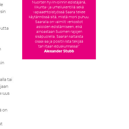
Nuorten hyvinvoinnin edistäjänä,
Ne
liikunta- ja urheilukentillä sekä
osin
vapaaehtoistyössä Saara tekee
käytännössä sitä, mistä moni puhuu.
Saaralla on valmiit verkostot
asioiden edistämiseen, eikä
eutta
ainoastaan Suomen rajojen
sisäpuolella. Saaran kaltaista
osaavaa ja positiivista tekijää
tarvitaan eduskunnassa!”
n
Alexander Stubb
kin
lla tai
ijaan
avuus
ä on
ät