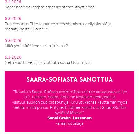
2.4.2026
Regeringen bekämpar arbetsrelaterat utnyttjande
6.3.2026
Puheenvuoro EU:n talouden menestymisen edellytyksistä ja
merkityksestä Suomelle
5.3.2026
Mikä yhdistää Venezuelaa ja Irania?
5.3.2026
Neljä vuotta Venäjän brutaalia sotaa Ukrainassa
Saara-Sofiasta sanottua
”Tutustuin Saara-Sofiaan ensimmäisen kerran eduskuntavaalien
2011 aikaan. Saara-Sofia on kestävän kehityksen ja
vastuullisuuden puolestapuhuja. Koulutuksensa kautta hän myös
tietää, mistä puhuu. Erityisesti Itämeri-asiat ovat Saara-Sofian
sydäntä lähellä.”
Sanni Grahn-Laasonen
kansanedustaja