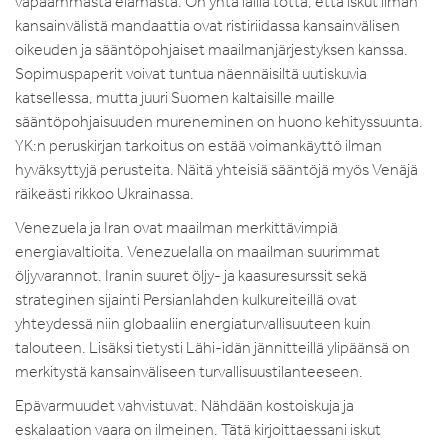
vapaammasta elämästä. On yhtä lailla totta, että iskut ilman
kansainvälistä mandaattia ovat ristiriidassa kansainvälisen
oikeuden ja sääntöpohjaiset maailmanjärjestyksen kanssa.
Sopimuspaperit voivat tuntua näennäisiltä uutiskuvia
katsellessa, mutta juuri Suomen kaltaisille maille
sääntöpohjaisuuden mureneminen on huono kehityssuunta.
YK:n peruskirjan tarkoitus on estää voimankäyttö ilman
hyväksyttyjä perusteita. Näitä yhteisiä sääntöjä myös Venäjä
räikeästi rikkoo Ukrainassa.
Venezuela ja Iran ovat maailman merkittävimpiä
energiavaltioita. Venezuelalla on maailman suurimmat
öljyvarannot. Iranin suuret öljy- ja kaasuresurssit sekä
strateginen sijainti Persianlahden kulkureiteillä ovat
yhteydessä niin globaaliin energiaturvallisuuteen kuin
talouteen. Lisäksi tietysti Lähi-idän jännitteillä ylipäänsä on
merkitystä kansainväliseen turvallisuustilanteeseen.
Epävarmuudet vahvistuvat. Nähdään kostoiskuja ja
eskalaation vaara on ilmeinen. Tätä kirjoittaessani iskut