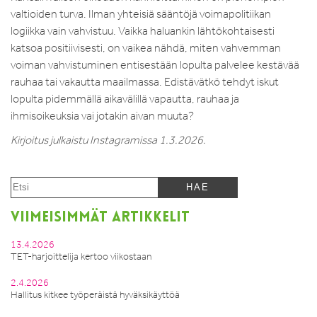
valtioiden turva. Ilman yhteisiä sääntöjä voimapolitiikan
logiikka vain vahvistuu. Vaikka haluankin lähtökohtaisesti
katsoa positiivisesti, on vaikea nähdä, miten vahvemman
voiman vahvistuminen entisestään lopulta palvelee kestävää
rauhaa tai vakautta maailmassa. Edistävätkö tehdyt iskut
lopulta pidemmällä aikavälillä vapautta, rauhaa ja
ihmisoikeuksia vai jotakin aivan muuta?
Kirjoitus julkaistu Instagramissa 1.3.2026.
VIIMEISIMMÄT ARTIKKELIT
13.4.2026
TET-harjoittelija kertoo viikostaan
2.4.2026
Hallitus kitkee työperäistä hyväksikäyttöä