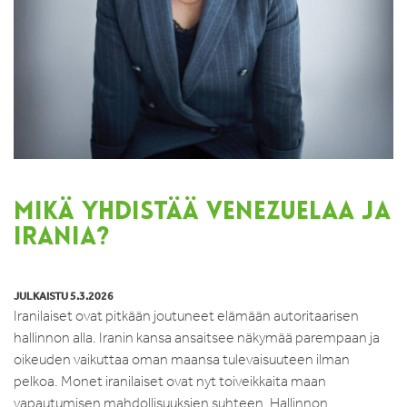
MIKÄ YHDISTÄÄ VENEZUELAA JA
IRANIA?
JULKAISTU 5.3.2026
Iranilaiset ovat pitkään joutuneet elämään autoritaarisen
hallinnon alla. Iranin kansa ansaitsee näkymää parempaan ja
oikeuden vaikuttaa oman maansa tulevaisuuteen ilman
pelkoa. Monet iranilaiset ovat nyt toiveikkaita maan
vapautumisen mahdollisuuksien suhteen. Hallinnon