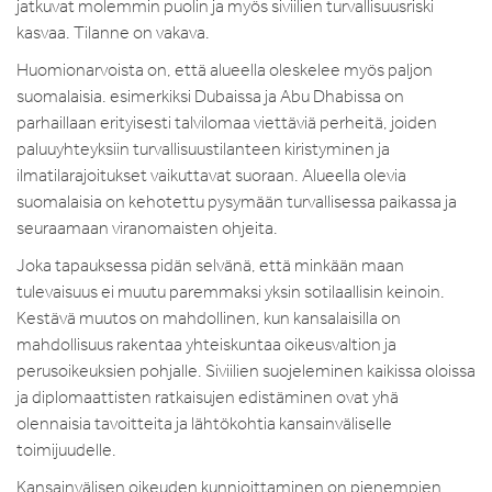
jatkuvat molemmin puolin ja myös siviilien turvallisuusriski
kasvaa. Tilanne on vakava.
Huomionarvoista on, että alueella oleskelee myös paljon
suomalaisia. esimerkiksi Dubaissa ja Abu Dhabissa on
parhaillaan erityisesti talvilomaa viettäviä perheitä, joiden
paluuyhteyksiin turvallisuustilanteen kiristyminen ja
ilmatilarajoitukset vaikuttavat suoraan. Alueella olevia
suomalaisia on kehotettu pysymään turvallisessa paikassa ja
seuraamaan viranomaisten ohjeita.
Joka tapauksessa pidän selvänä, että minkään maan
tulevaisuus ei muutu paremmaksi yksin sotilaallisin keinoin.
Kestävä muutos on mahdollinen, kun kansalaisilla on
mahdollisuus rakentaa yhteiskuntaa oikeusvaltion ja
perusoikeuksien pohjalle. Siviilien suojeleminen kaikissa oloissa
ja diplomaattisten ratkaisujen edistäminen ovat yhä
olennaisia tavoitteita ja lähtökohtia kansainväliselle
toimijuudelle.
Kansainvälisen oikeuden kunnioittaminen on pienempien