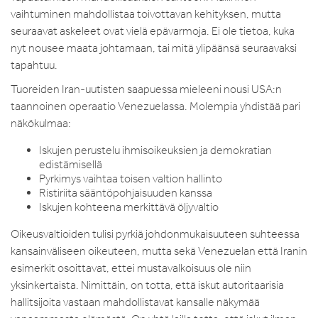
vaihtuminen mahdollistaa toivottavan kehityksen, mutta
seuraavat askeleet ovat vielä epävarmoja. Ei ole tietoa, kuka
nyt nousee maata johtamaan, tai mitä ylipäänsä seuraavaksi
tapahtuu.
Tuoreiden Iran-uutisten saapuessa mieleeni nousi USA:n
taannoinen operaatio Venezuelassa. Molempia yhdistää pari
näkökulmaa:
Iskujen perustelu ihmisoikeuksien ja demokratian
edistämisellä
Pyrkimys vaihtaa toisen valtion hallinto
Ristiriita sääntöpohjaisuuden kanssa
Iskujen kohteena merkittävä öljyvaltio
Oikeusvaltioiden tulisi pyrkiä johdonmukaisuuteen suhteessa
kansainväliseen oikeuteen, mutta sekä Venezuelan että Iranin
esimerkit osoittavat, ettei mustavalkoisuus ole niin
yksinkertaista. Nimittäin, on totta, että iskut autoritaarisia
hallitsijoita vastaan mahdollistavat kansalle näkymää