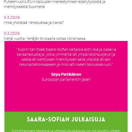
Puheenvuoro EU:n talouden menestymisen edellytyksistä ja
merkityksestä Suomelle
5.3.2026
Mikä yhdistää Venezuelaa ja Irania?
5.3.2026
Neljä vuotta Venäjän brutaalia sotaa Ukrainassa
”Suomi tarvitsee Saara-Sofian kaltaisia aktiivisia ja osaavia
kansanedustajia, jotka ymmärtävät ympäristönsuojelun ja
kestävän kehityksen merkityksen sekä yhdistävät sen
resurssitehokkaaseen ja innovatiiviseen talouskasvuun.”
Sirpa Pietikäinen
Euroopan parlamentin jäsen
SAARA-SOFIAN JULKAISUJA
Kirjoittamiani tekstejä ja yhteistyöjulkaisuja on nyt koottu yhden