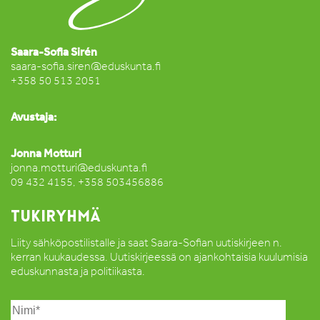
Saara-Sofia Sirén
saara-sofia.siren@eduskunta.fi
+358 50 513 2051
Avustaja:
Jonna Motturi
jonna.motturi@eduskunta.fi
09 432 4155, +358 503456886
TUKIRYHMÄ
Liity sähköpostilistalle ja saat Saara-Sofian uutiskirjeen n.
kerran kuukaudessa. Uutiskirjeessä on ajankohtaisia kuulumisia
eduskunnasta ja politiikasta.