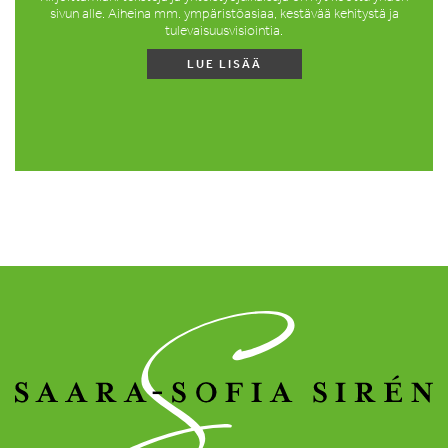
sivun alle. Aiheina mm. ympäristöasiaa, kestävää kehitystä ja
tulevaisuusvisiointia.
LUE LISÄÄ