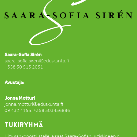
Saara-Sofia Sirén
saara-sofia.siren@eduskunta.fi
+358 50 513 2051
Avustaja:
Jonna Motturi
jonna.motturi@eduskunta.fi
09 432 4155, +358 503456886
TUKIRYHMÄ
Liity sähköpostilistalle ja saat Saara-Sofian uutiskirjeen n.