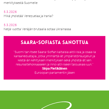
merkityksestä Suomelle
5.3.2026
Mikä yhdistää Venezuelaa ja Irania?
5.3.2026
Neljä vuotta Venäjän brutaalia sotaa Ukrainassa
Saara-Sofiasta sanottua
”Suomi tarvitsee Saara-Sofian kaltaisia aktiivisia ja osaavia
kansanedustajia, jotka ymmärtävät ympäristönsuojelun ja
kestävän kehityksen merkityksen sekä yhdistävät sen
resurssitehokkaaseen ja innovatiiviseen talouskasvuun.”
Sirpa Pietikäinen
Euroopan parlamentin jäsen