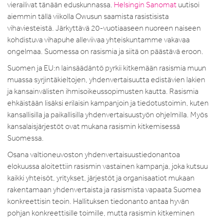
vierailivat tänään eduskunnassa.
Helsingin Sanomat
uutisoi
aiemmin tällä viikolla Owusun saamista rasistisista
vihaviesteistä. Järkyttävä 20-vuotiaaseen nuoreen naiseen
kohdistuva vihapuhe alleviivaa yhteiskuntamme vakavaa
ongelmaa. Suomessa on rasismia ja siitä on päästävä eroon.
Suomen ja EU:n lainsäädäntö pyrkii kitkemään rasismia muun
muassa syrjintäkieltojen, yhdenvertaisuutta edistävien lakien
ja kansainvälisten ihmisoikeussopimusten kautta. Rasismia
ehkäistään lisäksi erilaisin kampanjoin ja tiedotustoimin, kuten
kansallisilla ja paikallisilla yhdenvertaisuustyön ohjelmilla. Myös
kansalaisjärjestöt ovat mukana rasismin kitkemisessä
Suomessa.
Osana valtioneuvoston yhdenvertaisuustiedonantoa
elokuussa aloitettiin rasismin vastainen kampanja, joka kutsuu
kaikki yhteisöt, yritykset, järjestöt ja organisaatiot mukaan
rakentamaan yhdenvertaista ja rasismista vapaata Suomea
konkreettisin teoin. Hallituksen tiedonanto antaa hyvän
pohjan konkreettisille toimille, mutta rasismin kitkeminen