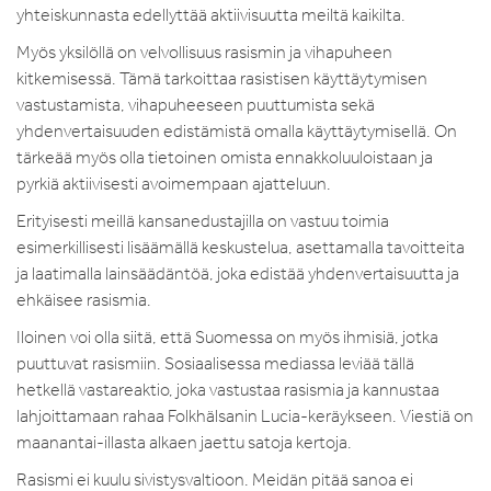
yhteiskunnasta edellyttää aktiivisuutta meiltä kaikilta.
Myös yksilöllä on velvollisuus rasismin ja vihapuheen
kitkemisessä. Tämä tarkoittaa rasistisen käyttäytymisen
vastustamista, vihapuheeseen puuttumista sekä
yhdenvertaisuuden edistämistä omalla käyttäytymisellä. On
tärkeää myös olla tietoinen omista ennakkoluuloistaan ja
pyrkiä aktiivisesti avoimempaan ajatteluun.
Erityisesti meillä kansanedustajilla on vastuu toimia
esimerkillisesti lisäämällä keskustelua, asettamalla tavoitteita
ja laatimalla lainsäädäntöä, joka edistää yhdenvertaisuutta ja
ehkäisee rasismia.
Iloinen voi olla siitä, että Suomessa on myös ihmisiä, jotka
puuttuvat rasismiin. Sosiaalisessa mediassa leviää tällä
hetkellä vastareaktio, joka vastustaa rasismia ja kannustaa
lahjoittamaan rahaa Folkhälsanin Lucia-keräykseen. Viestiä on
maanantai-illasta alkaen jaettu satoja kertoja.
Rasismi ei kuulu sivistysvaltioon. Meidän pitää sanoa ei