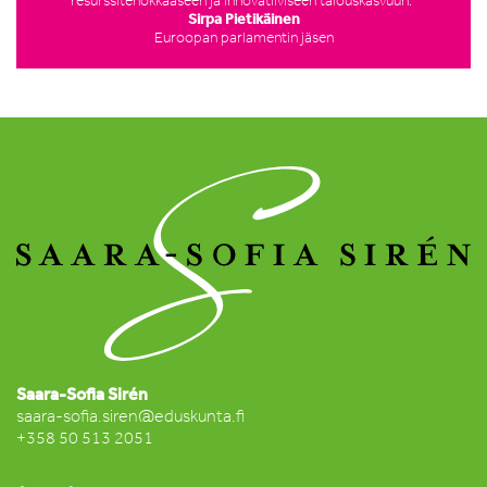
resurssitehokkaaseen ja innovatiiviseen talouskasvuun.”
Sirpa Pietikäinen
Euroopan parlamentin jäsen
Saara-Sofia Sirén
saara-sofia.siren@eduskunta.fi
+358 50 513 2051