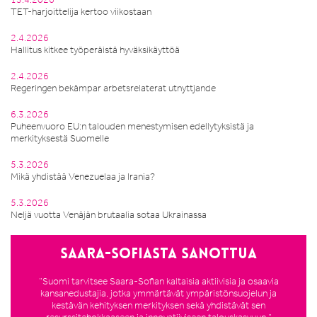
TET-harjoittelija kertoo viikostaan
2.4.2026
Hallitus kitkee työperäistä hyväksikäyttöä
2.4.2026
Regeringen bekämpar arbetsrelaterat utnyttjande
6.3.2026
Puheenvuoro EU:n talouden menestymisen edellytyksistä ja
merkityksestä Suomelle
5.3.2026
Mikä yhdistää Venezuelaa ja Irania?
5.3.2026
Neljä vuotta Venäjän brutaalia sotaa Ukrainassa
Saara-Sofiasta sanottua
”Suomi tarvitsee Saara-Sofian kaltaisia aktiivisia ja osaavia
kansanedustajia, jotka ymmärtävät ympäristönsuojelun ja
kestävän kehityksen merkityksen sekä yhdistävät sen