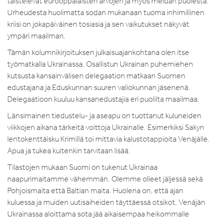
taistelevat eurooppalaisten arvojen ja myös meidän puolesta.
Urheudesta huolimatta sodan mukanaan tuoma inhimillinen
kriisi on jokapäiväinen tosiasia ja sen vaikutukset näkyvät
ympäri maailman.
Tämän kolumnikirjoituksen julkaisuajankohtana olen itse
työmatkalla Ukrainassa. Osallistun Ukrainan puhemiehen
kutsusta kansainvälisen delegaation matkaan Suomen
edustajana ja Eduskunnan suuren valiokunnan jäsenenä.
Delegaatioon kuuluu kansanedustajia eri puolilta maailmaa.
Länsimainen tiedustelu- ja aseapu on tuottanut kuluneiden
viikkojen aikana tärkeitä voittoja Ukrainalle. Esimerkiksi Sakyn
lentokenttäisku Krimillä toi mittavia kalustotappioita Venäjälle.
Apua ja tukea kuitenkin tarvitaan lisää.
Tilastojen mukaan Suomi on tukenut Ukrainaa
naapurimaitamme vähemmän. Olemme olleet jäljessä sekä
Pohjoismaita että Baltian maita. Huolena on, että ajan
kuluessa ja muiden uutisaiheiden täyttäessä otsikot, Venäjän
Ukrainassa aloittama sota jää aikaisempaa heikommalle