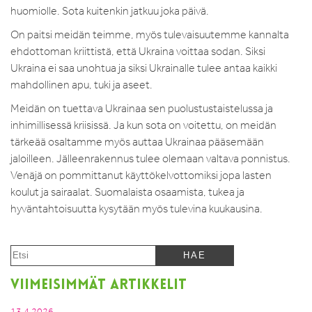
huomiolle. Sota kuitenkin jatkuu joka päivä.
On paitsi meidän teimme, myös tulevaisuutemme kannalta
ehdottoman kriittistä, että Ukraina voittaa sodan. Siksi
Ukraina ei saa unohtua ja siksi Ukrainalle tulee antaa kaikki
mahdollinen apu, tuki ja aseet.
Meidän on tuettava Ukrainaa sen puolustustaistelussa ja
inhimillisessä kriisissä. Ja kun sota on voitettu, on meidän
tärkeää osaltamme myös auttaa Ukrainaa pääsemään
jaloilleen. Jälleenrakennus tulee olemaan valtava ponnistus.
Venäjä on pommittanut käyttökelvottomiksi jopa lasten
koulut ja sairaalat. Suomalaista osaamista, tukea ja
hyväntahtoisuutta kysytään myös tulevina kuukausina.
VIIMEISIMMÄT ARTIKKELIT
13.4.2026