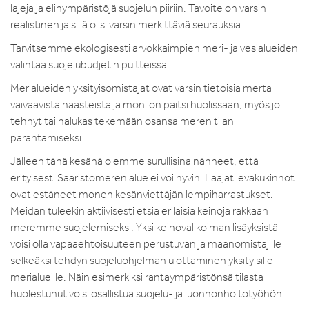
lajeja ja elinympäristöjä suojelun piiriin. Tavoite on varsin
realistinen ja sillä olisi varsin merkittäviä seurauksia.
Tarvitsemme ekologisesti arvokkaimpien meri- ja vesialueiden
valintaa suojelubudjetin puitteissa.
Merialueiden yksityisomistajat ovat varsin tietoisia merta
vaivaavista haasteista ja moni on paitsi huolissaan, myös jo
tehnyt tai halukas tekemään osansa meren tilan
parantamiseksi.
Jälleen tänä kesänä olemme surullisina nähneet, että
erityisesti Saaristomeren alue ei voi hyvin. Laajat leväkukinnot
ovat estäneet monen kesänviettäjän lempiharrastukset.
Meidän tuleekin aktiivisesti etsiä erilaisia keinoja rakkaan
meremme suojelemiseksi. Yksi keinovalikoiman lisäyksistä
voisi olla vapaaehtoisuuteen perustuvan ja maanomistajille
selkeäksi tehdyn suojeluohjelman ulottaminen yksityisille
merialueille. Näin esimerkiksi rantaympäristönsä tilasta
huolestunut voisi osallistua suojelu- ja luonnonhoitotyöhön.