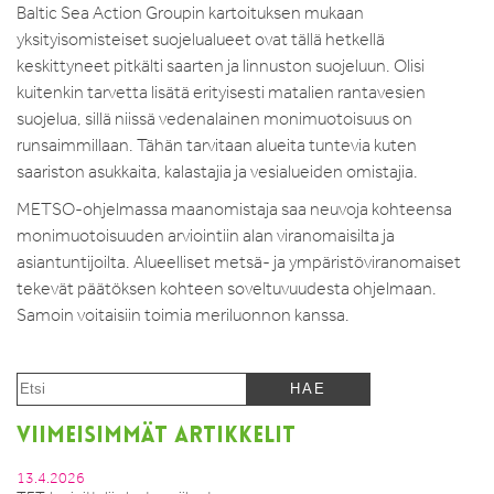
Baltic Sea Action Groupin kartoituksen mukaan
yksityisomisteiset suojelualueet ovat tällä hetkellä
keskittyneet pitkälti saarten ja linnuston suojeluun. Olisi
kuitenkin tarvetta lisätä erityisesti matalien rantavesien
suojelua, sillä niissä vedenalainen monimuotoisuus on
runsaimmillaan. Tähän tarvitaan alueita tuntevia kuten
saariston asukkaita, kalastajia ja vesialueiden omistajia.
METSO-ohjelmassa maanomistaja saa neuvoja kohteensa
monimuotoisuuden arviointiin alan viranomaisilta ja
asiantuntijoilta. Alueelliset metsä- ja ympäristöviranomaiset
tekevät päätöksen kohteen soveltuvuudesta ohjelmaan.
Samoin voitaisiin toimia meriluonnon kanssa.
VIIMEISIMMÄT ARTIKKELIT
13.4.2026