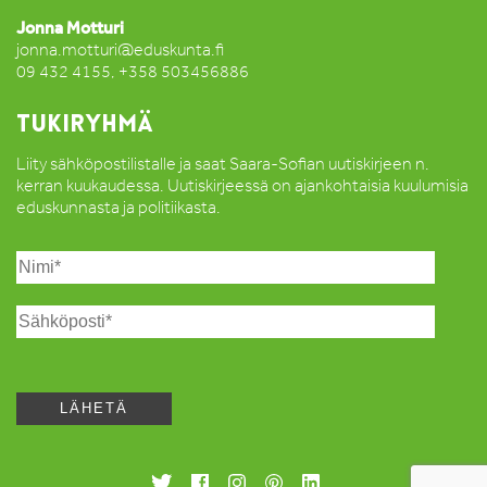
Jonna Motturi
jonna.motturi@eduskunta.fi
09 432 4155, +358 503456886
TUKIRYHMÄ
Liity sähköpostilistalle ja saat Saara-Sofian uutiskirjeen n.
kerran kuukaudessa. Uutiskirjeessä on ajankohtaisia kuulumisia
eduskunnasta ja politiikasta.