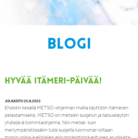
BLOGI
HYVÄÄ ITÄMERI-PÄIVÄÄ!
JULKAISTU 25.8.2022
Ehdotin kesällä METSO-ohjelman mallia käyttöön Itämeren
pelastamiseksi. METSO on metsien suojelun ja talouskäytön
yhdistävä toimintaohjelma. Niin metsä- kuin
meriympäristössäkin tulisi suojella luonnonarvoiltaan
monipuolisia ja eliölajien elinympäristöinä erityisen arvokkaita