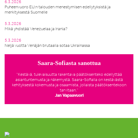
6.3.2026
Puheenvuoro EU:n talouden menestymisen edellytyksistä ja
merkityksestä Suomelle
5.3.2026
Mikä yhdistää Venezuelaa ja Irania?
5.3.2026
Neljä vuotta Venäjän brutaalia sotaa Ukrainassa
Saara-Sofiasta sanottua
”Kestävä, tulevaisuutta rakentava päätöksenteko edellyttää
asiantuntemusta ja näkemystä. Saara-Sofialla on kestävästä
kehityksestä kokemusta ja osaamista, jollaista päätöksentekoon
tarvitaan.”
Jan Vapaavuori