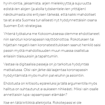
hyvinvointia, jaksamista, arjen mielekkyyttä ja sujuvuutta
edistävien alojen (ja aloilla työskentelevien yrittäjien)
näkökulmasta olisi erityisen tärkeää, että kaikki mahdolliset
tavat avata Suomea turvallisesti nyt hyödynnettäisiin osana
Suomen Exit-strategiaa.
Yhtenä työkaluna me Kokoomuksessa olemme ehdottaneet
niin sanotun koronapassin käyttöönottoa. Rokotuksen tai
hiljattain negatiivisen koronatestituloksen saanut henkilö saisi
passin myötä mahdollisuuden muun muassa osallistua
erilaisiin tilaisuuksiin ja tapahtumiin.
Vastaavia digitaalisia passeja on jo tarkoitus hyödyntää
matkailussa. Olisi vain järkevää laajentaa koronapassin
hyödyntämistä myös muihin palveluihin ja asiointiin.
Ehdotusta on kritisoitu epäreiluksi ja tällä argumentilla myös
hallitus on suhtautunut avaukseen nihkeästi. Miksi vain osalle
annettaisiin lupa vapaampaan elämään?
Itse en tätä kritiikkiä allekirjoita. Rokotepassi ei ole