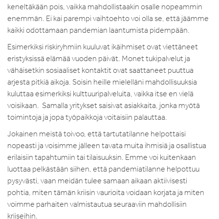
keneltäkään pois, vaikka mahdollistaakin osalle nopeammin
enemmän. Ei kai parempi vaihtoehto voi olla se, että jäämme
kaikki odottamaan pandemian laantumista pidempään.
Esimerkiksi riskiryhmiin kuuluvat ikäihmiset ovat viettäneet
eristyksissä elämää vuoden päivät. Monet tukipalvelut ja
vähäisetkin sosiaaliset kontaktit ovat saattaneet puuttua
arjesta pitkiä aikoja. Soisin heille mielelläni mahdollisuuksia
kuluttaa esimerkiksi kulttuuripalveluita, vaikka itse en vielä
voisikaan. Samalla yritykset saisivat asiakkaita, jonka myötä
toimintoja ja jopa työpaikkoja voitaisiin palauttaa.
Jokainen meistä toivoo, että tartutatilanne helpottaisi
nopeasti ja voisimme jälleen tavata muita ihmisiä ja osallistua
erilaisiin tapahtumiin tai tilaisuuksin. Emme voi kuitenkaan
luottaa pelkästään siihen, että pandemiatilanne helpottuu
pysyvästi, vaan meidän tulee samaan aikaan aktiivisesti
pohtia, miten tämän kriisin vaurioita voidaan korjata ja miten
voimme parhaiten valmistautua seuraaviin mahdollisiin
kriiseihin.