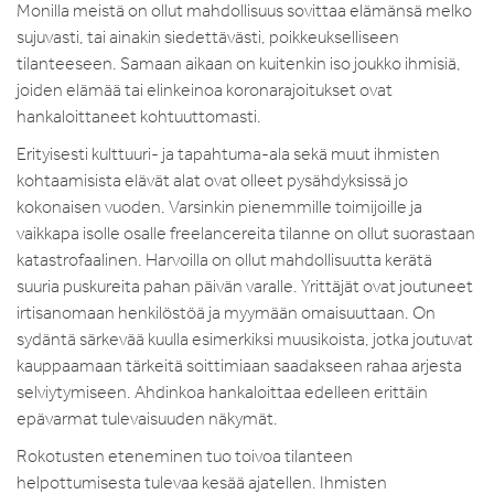
Monilla meistä on ollut mahdollisuus sovittaa elämänsä melko
sujuvasti, tai ainakin siedettävästi, poikkeukselliseen
tilanteeseen. Samaan aikaan on kuitenkin iso joukko ihmisiä,
joiden elämää tai elinkeinoa koronarajoitukset ovat
hankaloittaneet kohtuuttomasti.
Erityisesti kulttuuri- ja tapahtuma-ala sekä muut ihmisten
kohtaamisista elävät alat ovat olleet pysähdyksissä jo
kokonaisen vuoden. Varsinkin pienemmille toimijoille ja
vaikkapa isolle osalle freelancereita tilanne on ollut suorastaan
katastrofaalinen. Harvoilla on ollut mahdollisuutta kerätä
suuria puskureita pahan päivän varalle. Yrittäjät ovat joutuneet
irtisanomaan henkilöstöä ja myymään omaisuuttaan. On
sydäntä särkevää kuulla esimerkiksi muusikoista, jotka joutuvat
kauppaamaan tärkeitä soittimiaan saadakseen rahaa arjesta
selviytymiseen. Ahdinkoa hankaloittaa edelleen erittäin
epävarmat tulevaisuuden näkymät.
Rokotusten eteneminen tuo toivoa tilanteen
helpottumisesta tulevaa kesää ajatellen. Ihmisten