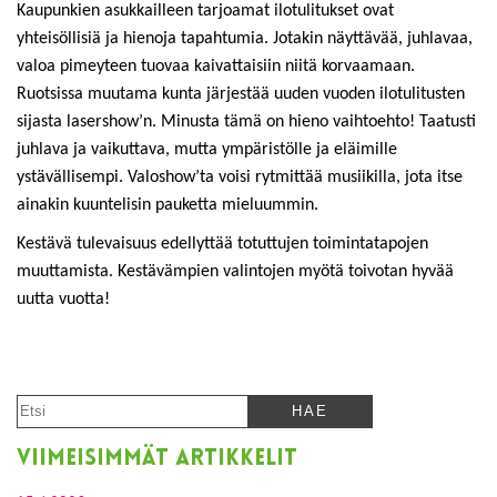
Kaupunkien asukkailleen tarjoamat ilotulitukset ovat
yhteisöllisiä ja hienoja tapahtumia. Jotakin näyttävää, juhlavaa,
valoa pimeyteen tuovaa kaivattaisiin niitä korvaamaan.
Ruotsissa muutama kunta järjestää uuden vuoden ilotulitusten
sijasta lasershow’n. Minusta tämä on hieno vaihtoehto! Taatusti
juhlava ja vaikuttava, mutta ympäristölle ja eläimille
ystävällisempi. Valoshow’ta voisi rytmittää musiikilla, jota itse
ainakin kuuntelisin pauketta mieluummin.
Kestävä tulevaisuus edellyttää totuttujen toimintatapojen
muuttamista. Kestävämpien valintojen myötä toivotan hyvää
uutta vuotta!
VIIMEISIMMÄT ARTIKKELIT