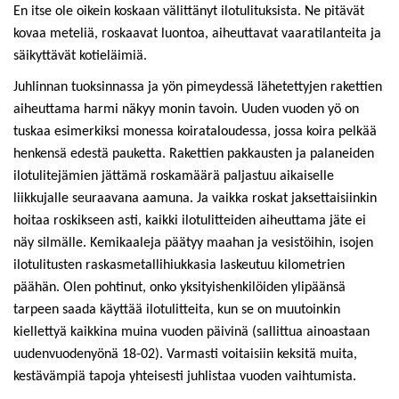
En itse ole oikein koskaan välittänyt ilotulituksista. Ne pitävät
kovaa meteliä, roskaavat luontoa, aiheuttavat vaaratilanteita ja
säikyttävät kotieläimiä.
Juhlinnan tuoksinnassa ja yön pimeydessä lähetettyjen rakettien
aiheuttama harmi näkyy monin tavoin. Uuden vuoden yö on
tuskaa esimerkiksi monessa koirataloudessa, jossa koira pelkää
henkensä edestä pauketta. Rakettien pakkausten ja palaneiden
ilotulitejämien jättämä roskamäärä paljastuu aikaiselle
liikkujalle seuraavana aamuna. Ja vaikka roskat jaksettaisiinkin
hoitaa roskikseen asti, kaikki ilotulitteiden aiheuttama jäte ei
näy silmälle. Kemikaaleja päätyy maahan ja vesistöihin, isojen
ilotulitusten raskasmetallihiukkasia laskeutuu kilometrien
päähän. Olen pohtinut, onko yksityishenkilöiden ylipäänsä
tarpeen saada käyttää ilotulitteita, kun se on muutoinkin
kiellettyä kaikkina muina vuoden päivinä (sallittua ainoastaan
uudenvuodenyönä 18-02). Varmasti voitaisiin keksitä muita,
kestävämpiä tapoja yhteisesti juhlistaa vuoden vaihtumista.