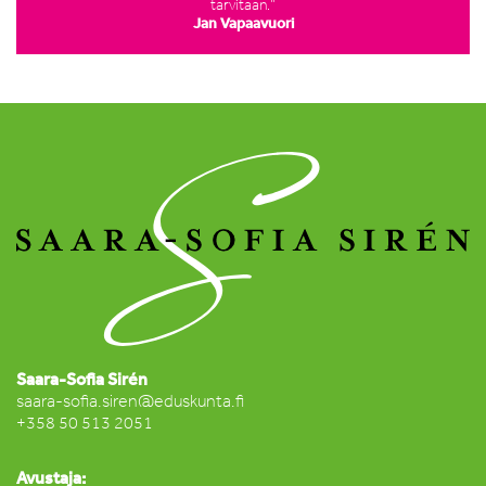
tarvitaan.”
Jan Vapaavuori
Saara-Sofia Sirén
saara-sofia.siren@eduskunta.fi
+358 50 513 2051
Avustaja: