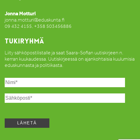
Jonna Motturi
jonna.motturi@eduskunta.fi
09 432 4155, +358 503456886
TUKIRYHMÄ
Liity sähköpostilistalle ja saat Saara-Sofian uutiskirjeen n.
kerran kuukaudessa. Uutiskirjeessä on ajankohtaisia kuulumisia
eduskunnasta ja politiikasta.