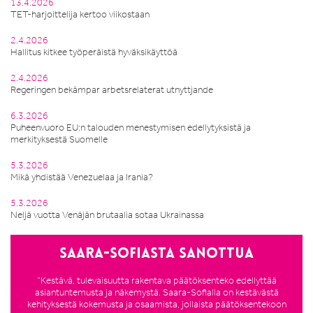
13.4.2026
TET-harjoittelija kertoo viikostaan
2.4.2026
Hallitus kitkee työperäistä hyväksikäyttöä
2.4.2026
Regeringen bekämpar arbetsrelaterat utnyttjande
6.3.2026
Puheenvuoro EU:n talouden menestymisen edellytyksistä ja
merkityksestä Suomelle
5.3.2026
Mikä yhdistää Venezuelaa ja Irania?
5.3.2026
Neljä vuotta Venäjän brutaalia sotaa Ukrainassa
Saara-Sofiasta sanottua
”Kestävä, tulevaisuutta rakentava päätöksenteko edellyttää
asiantuntemusta ja näkemystä. Saara-Sofialla on kestävästä
kehityksestä kokemusta ja osaamista, jollaista päätöksentekoon