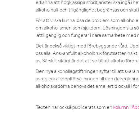
erkänna att högklassiga stödtjänster ska ingå i he
alkoholhalt och tillgänglighet begränsas och skat
För att vi ska kunna lösa de problem som alkoholen
om alkoholismen som sjukdom. Lösningen ska sökas
lättillgänglig och fungerar i nära samarbete med
Det är också viktigt med förebyggande vård. Uppl
oss alla. Ansvarsfullt alkoholbruk förutsätter insi
av. Särskilt viktigt är det att se till att alkoholfö
Den nya alkohollagstiftningen syftar till att sv
avreglera alkoholförsäljningen till den delreglerin
alkoholskadorna behövs det emellertid också i fo
Texten har också publicerats som en
kolumn i Åb