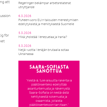
ing att
Regeringen bekämpar arbetsrelaterat
utnyttjande
kussion
6.3.2026
Puheenvuoro EU:n talouden menestymisen
edellytyksistä ja merkityksestä Suomelle
5.3.2026
ig för
Mikä yhdistää Venezuelaa ja Irania?
cket
5.3.2026
Neljä vuotta Venäjän brutaalia sotaa
Ukrainassa
Saara-Sofiasta
sanottua
”Kestävä, tulevaisuutta rakentava
päätöksenteko edellyttää
asiantuntemusta ja näkemystä.
Saara-Sofialla on kestävästä
kehityksestä kokemusta ja
osaamista, jollaista
päätöksentekoon tarvitaan.”