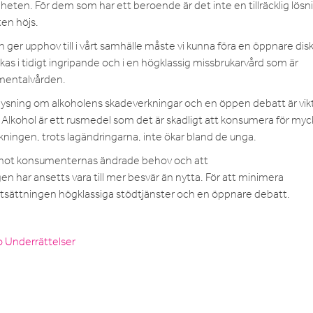
lheten. För dem som har ett beroende är det inte en tillräcklig lösn
ten höjs.
 ger upphov till i vårt samhälle måste vi kunna föra en öppnare dis
 i tidigt ingripande och i en högklassig missbrukarvård som är
 mentalvården.
ysning om alkoholens skadeverkningar och en öppen debatt är vikt
kt. Alkohol är ett rusmedel som det är skadligt att konsumera för my
rbrukningen, trots lagändringarna, inte ökar bland de unga.
ara mot konsumenternas ändrade behov och att
gen har ansetts vara till mer besvär än nytta. För att minimera
rtsättningen högklassiga stödtjänster och en öppnare debatt.
o Underrättelser