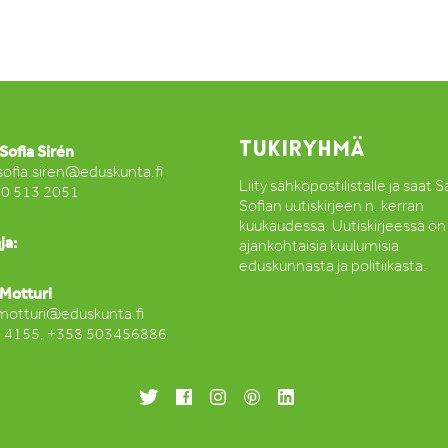
TUKIRYHMÄ
Sofia Sirén
sofia.siren@eduskunta.fi
Liity sähköpostilistalle ja saat 
50 513 2051
Sofian uutiskirjeen n. kerran
kuukaudessa. Uutiskirjeessä on
ja:
ajankohtaisia kuulumisia
eduskunnasta ja politiikasta.
Motturi
motturi@eduskunta.fi
2 4155, +358 503456886