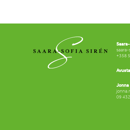
Saara-
saara-
+358 
Avusta
Jonna 
jonna.
09 43