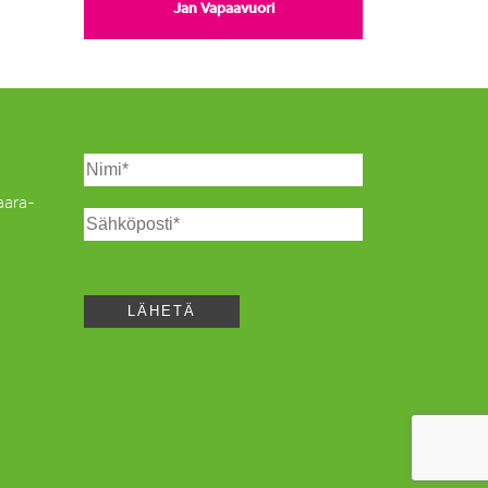
Jan Vapaavuori
Saara-