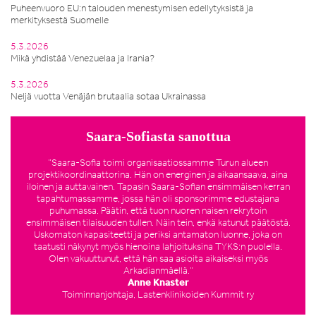
Puheenvuoro EU:n talouden menestymisen edellytyksistä ja
merkityksestä Suomelle
5.3.2026
Mikä yhdistää Venezuelaa ja Irania?
5.3.2026
Neljä vuotta Venäjän brutaalia sotaa Ukrainassa
Saara-Sofiasta sanottua
”Saara-Sofia toimi organisaatiossamme Turun alueen
projektikoordinaattorina. Hän on energinen ja aikaansaava, aina
iloinen ja auttavainen. Tapasin Saara-Sofian ensimmäisen kerran
tapahtumassamme, jossa hän oli sponsorimme edustajana
puhumassa. Päätin, että tuon nuoren naisen rekrytoin
ensimmäisen tilaisuuden tullen. Näin tein, enkä katunut päätöstä.
Uskomaton kapasiteetti ja periksi antamaton luonne, joka on
taatusti näkynyt myös hienoina lahjoituksina TYKS:n puolella.
Olen vakuuttunut, että hän saa asioita aikaiseksi myös
Arkadianmäellä.”
Anne Knaster
Toiminnanjohtaja, Lastenklinikoiden Kummit ry