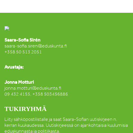
Saara-Sofia Sirén
saara-sofia.siren@eduskunta.fi
+358 50 513 2051
Avustaja:
Jonna Motturi
jonna.motturi@eduskunta.fi
09 432 4155, +358 503456886
TUKIRYHMÄ
Liity sähköpostilistalle ja saat Saara-Sofian uutiskirjeen n.
kerran kuukaudessa. Uutiskirjeessä on ajankohtaisia kuulumisia
eduskunnasta ja politiikasta.