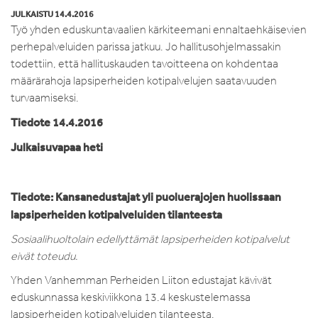
JULKAISTU 14.4.2016
Työ yhden eduskuntavaalien kärkiteemani ennaltaehkäisevien
perhepalveluiden parissa jatkuu. Jo hallitusohjelmassakin
todettiin, että hallituskauden tavoitteena on kohdentaa
määrärahoja lapsiperheiden kotipalvelujen saatavuuden
turvaamiseksi.
Tiedote 14.4.2016
Julkaisuvapaa heti
Tiedote: Kansanedustajat yli puoluerajojen huolissaan
lapsiperheiden kotipalveluiden tilanteesta
Sosiaalihuoltolain edellyttämät lapsiperheiden kotipalvelut
eivät toteudu.
Yhden Vanhemman Perheiden Liiton edustajat kävivät
eduskunnassa keskiviikkona 13.4 keskustelemassa
lapsiperheiden kotipalveluiden tilanteesta.