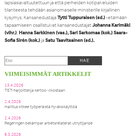
lapsiasiavaltuutettuun ja että perheiden kotipalveluiden
tilanteesta tehdään asianomaiselle ministerille kirjallinen
Tytti Tuppuraisen (sd.)
kysymys. Kansanedustaja
vetämään
Johanna Karimäki
tapaamiseen osallistuivat kansanedustajat
(vihr.)
Hanna Sarkkinen (vas.),
Sari Sarkomaa (kok.)
Saara-
,
Sofia Sirén (kok.)
Satu Taavitsainen (sd.).
ja
VIIMEISIMMÄT ARTIKKELIT
13.4.2026
TET-harjoittelija kertoo viikostaan
2.4.2026
Hallitus kitkee työperäistä hyväksikäyttöä
2.4.2026
Regeringen bekämpar arbetsrelaterat utnyttjande
6.3.2026