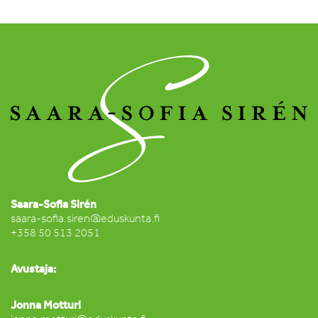
Saara-Sofia Sirén
saara-sofia.siren@eduskunta.fi
+358 50 513 2051
Avustaja:
Jonna Motturi