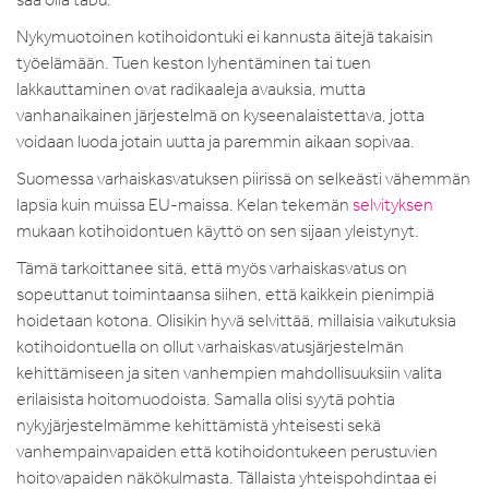
Nykymuotoinen kotihoidontuki ei kannusta äitejä takaisin
työelämään. Tuen keston lyhentäminen tai tuen
lakkauttaminen ovat radikaaleja avauksia, mutta
vanhanaikainen järjestelmä on kyseenalaistettava, jotta
voidaan luoda jotain uutta ja paremmin aikaan sopivaa.
Suomessa varhaiskasvatuksen piirissä on selkeästi vähemmän
lapsia kuin muissa EU-maissa. Kelan tekemän
selvityksen
mukaan kotihoidontuen käyttö on sen sijaan yleistynyt.
Tämä tarkoittanee sitä, että myös varhaiskasvatus on
sopeuttanut toimintaansa siihen, että kaikkein pienimpiä
hoidetaan kotona. Olisikin hyvä selvittää, millaisia vaikutuksia
kotihoidontuella on ollut varhaiskasvatusjärjestelmän
kehittämiseen ja siten vanhempien mahdollisuuksiin valita
erilaisista hoitomuodoista. Samalla olisi syytä pohtia
nykyjärjestelmämme kehittämistä yhteisesti sekä
vanhempainvapaiden että kotihoidontukeen perustuvien
hoitovapaiden näkökulmasta. Tällaista yhteispohdintaa ei