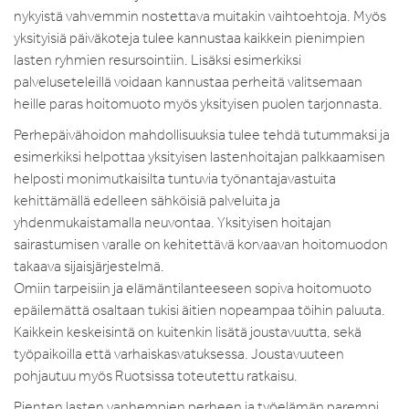
nykyistä vahvemmin nostettava muitakin vaihtoehtoja. Myös
yksityisiä päiväkoteja tulee kannustaa kaikkein pienimpien
lasten ryhmien resursointiin. Lisäksi esimerkiksi
palveluseteleillä voidaan kannustaa perheitä valitsemaan
heille paras hoitomuoto myös yksityisen puolen tarjonnasta.
Perhepäivähoidon mahdollisuuksia tulee tehdä tutummaksi ja
esimerkiksi helpottaa yksityisen lastenhoitajan palkkaamisen
helposti monimutkaisilta tuntuvia työnantajavastuita
kehittämällä edelleen sähköisiä palveluita ja
yhdenmukaistamalla neuvontaa. Yksityisen hoitajan
sairastumisen varalle on kehitettävä korvaavan hoitomuodon
takaava sijaisjärjestelmä.
Omiin tarpeisiin ja elämäntilanteeseen sopiva hoitomuoto
epäilemättä osaltaan tukisi äitien nopeampaa töihin paluuta.
Kaikkein keskeisintä on kuitenkin lisätä joustavuutta, sekä
työpaikoilla että varhaiskasvatuksessa. Joustavuuteen
pohjautuu myös Ruotsissa toteutettu ratkaisu.
Pienten lasten vanhempien perheen ja työelämän parempi