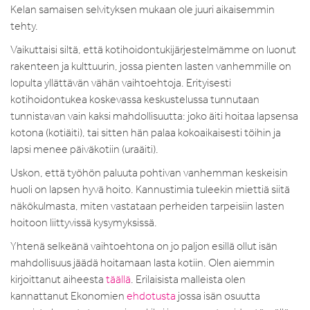
Kelan samaisen selvityksen mukaan ole juuri aikaisemmin
tehty.
Vaikuttaisi siltä, että kotihoidontukijärjestelmämme on luonut
rakenteen ja kulttuurin, jossa pienten lasten vanhemmille on
lopulta yllättävän vähän vaihtoehtoja. Erityisesti
kotihoidontukea koskevassa keskustelussa tunnutaan
tunnistavan vain kaksi mahdollisuutta: joko äiti hoitaa lapsensa
kotona (kotiäiti), tai sitten hän palaa kokoaikaisesti töihin ja
lapsi menee päiväkotiin (uraäiti).
Uskon, että työhön paluuta pohtivan vanhemman keskeisin
huoli on lapsen hyvä hoito. Kannustimia tuleekin miettiä siitä
näkökulmasta, miten vastataan perheiden tarpeisiin lasten
hoitoon liittyvissä kysymyksissä.
Yhtenä selkeänä vaihtoehtona on jo paljon esillä ollut isän
mahdollisuus jäädä hoitamaan lasta kotiin. Olen aiemmin
kirjoittanut aiheesta
täällä
. Erilaisista malleista olen
kannattanut Ekonomien
ehdotusta
jossa isän osuutta