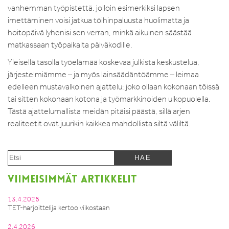
vanhemman työpistettä, jolloin esimerkiksi lapsen
imettäminen voisi jatkua töihinpaluusta huolimatta ja
hoitopäivä lyhenisi sen verran, minkä aikuinen säästää
matkassaan työpaikalta päiväkodille.
Yleisellä tasolla työelämää koskevaa julkista keskustelua,
järjestelmiämme – ja myös lainsäädäntöämme – leimaa
edelleen mustavalkoinen ajattelu: joko ollaan kokonaan töissä
tai sitten kokonaan kotona ja työmarkkinoiden ulkopuolella.
Tästä ajattelumallista meidän pitäisi päästä, sillä arjen
realiteetit ovat juurikin kaikkea mahdollista siltä väliltä.
VIIMEISIMMÄT ARTIKKELIT
13.4.2026
TET-harjoittelija kertoo viikostaan
2.4.2026