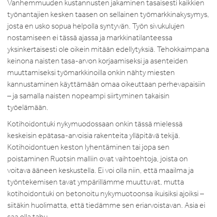
Vanhemmuuden kustannusten jakaminen tasaisesti kaikkien
työnantajien kesken taasen on sellainen työmarkkinakysymys,
josta en usko sopua helpolla syntyvän. Työn sivukulujen
nostamiseen ei tässä ajassa ja markkinatilanteessa
yksinkertaisesti ole oikein mitään edellytyksiä. Tehokkaimpana
keinona naisten tasa-arvon korjaamiseksi ja asenteiden
muuttamiseksi työmarkkinoilla onkin nähty miesten
kannustaminen käyttämään omaa oikeuttaan perhevapaisiin
– ja samalla naisten nopeampi siirtyminen takaisin
työelämään.
Kotihoidontuki nykymuodossaan onkin tässä mielessä
keskeisin epätasa-arvoisia rakenteita ylläpitävä tekijä.
Kotihoidontuen keston lyhentäminen tai jopa sen
poistaminen Ruotsin malliin ovat vaihtoehtoja, joista on
voitava ääneen keskustella. Ei voi olla niin, että maailma ja
työntekemisen tavat ympärillämme muuttuvat, mutta
kotihoidontuki on betonoitu nykymuotoonsa ikuisiksi ajoiksi –
siitäkin huolimatta, että tiedämme sen eriarvoistavan. Asia ei
saa olla tabu.