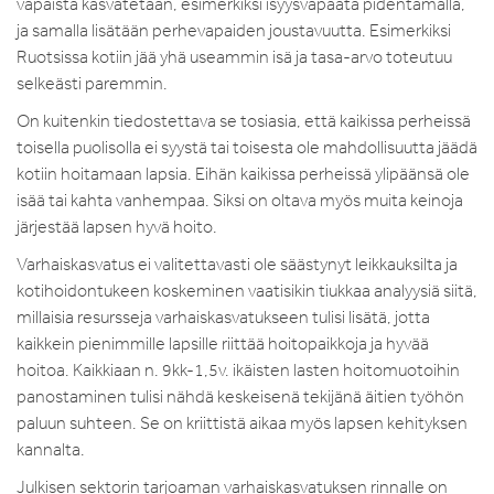
vapaista kasvatetaan, esimerkiksi isyysvapaata pidentämällä,
ja samalla lisätään perhevapaiden joustavuutta. Esimerkiksi
Ruotsissa kotiin jää yhä useammin isä ja tasa-arvo toteutuu
selkeästi paremmin.
On kuitenkin tiedostettava se tosiasia, että kaikissa perheissä
toisella puolisolla ei syystä tai toisesta ole mahdollisuutta jäädä
kotiin hoitamaan lapsia. Eihän kaikissa perheissä ylipäänsä ole
isää tai kahta vanhempaa. Siksi on oltava myös muita keinoja
järjestää lapsen hyvä hoito.
Varhaiskasvatus ei valitettavasti ole säästynyt leikkauksilta ja
kotihoidontukeen koskeminen vaatisikin tiukkaa analyysiä siitä,
millaisia resursseja varhaiskasvatukseen tulisi lisätä, jotta
kaikkein pienimmille lapsille riittää hoitopaikkoja ja hyvää
hoitoa. Kaikkiaan n. 9kk-1,5v. ikäisten lasten hoitomuotoihin
panostaminen tulisi nähdä keskeisenä tekijänä äitien työhön
paluun suhteen. Se on kriittistä aikaa myös lapsen kehityksen
kannalta.
Julkisen sektorin tarjoaman varhaiskasvatuksen rinnalle on