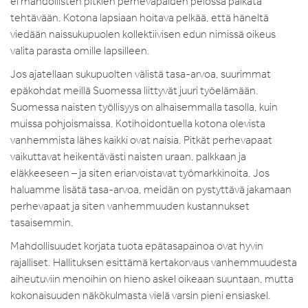
ei mahdollisten pitkien perhevapaiden pelossa palkata
tehtävään. Kotona lapsiaan hoitava pelkää, että häneltä
viedään naissukupuolen kollektiivisen edun nimissä oikeus
valita parasta omille lapsilleen.
Jos ajatellaan sukupuolten välistä tasa-arvoa, suurimmat
epäkohdat meillä Suomessa liittyvät juuri työelämään.
Suomessa naisten työllisyys on alhaisemmalla tasolla, kuin
muissa pohjoismaissa. Kotihoidontuella kotona olevista
vanhemmista lähes kaikki ovat naisia. Pitkät perhevapaat
vaikuttavat heikentävästi naisten uraan, palkkaan ja
eläkkeeseen – ja siten eriarvoistavat työmarkkinoita. Jos
haluamme lisätä tasa-arvoa, meidän on pystyttävä jakamaan
perhevapaat ja siten vanhemmuuden kustannukset
tasaisemmin.
Mahdollisuudet korjata tuota epätasapainoa ovat hyvin
rajalliset. Hallituksen esittämä kertakorvaus vanhemmuudesta
aiheutuviin menoihin on hieno askel oikeaan suuntaan, mutta
kokonaisuuden näkökulmasta vielä varsin pieni ensiaskel.