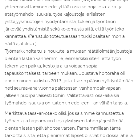
yhteensovittaminen edellyttää uusia keinoja, osa-aika- ja
etätyömahdollisuuksia, työaikajoustoja, erilaisten
yrittäjyysmuotojen hyödyntämistä, tukien ja työnteon
järkevää yhdistämistä sekä kokemusta siitä, että työnteko
kannattaa. (Perustulo toteutuessaan tukisi osaltaan monia
näitä ajatuksia.)
Työmarkkinoita tulisi houkutella mukaan räätälöimään joustoja
pienten lasten vanhemmille, esimerkiksi siten, että työn
tekemisen paikka, kesto ja aika voidaan sopia
tapauskohtaisesti tarpeen mukaan. Joustava hoitoraha oli
erinomainen uudistus 2013, jota itsekin pääsin hyödyntämään
heti seuraavana vuonna palatessani vanhempainvapaan
jälkeen puolipäiväisesti töihin. Valitettavasti osa-aikaisia
työmahdollisuuksia on kuitenkin edelleen liian vähän tarjolla.
Merkittävä tasa-arvoteko olisi, jos saisimme kannustettua
työnantajia tarjoamaan tiloja yksityisen tahon järjestämää,
pienten lasten päivähoitoa varten. Parhaimmillaan tämä
tarkoittaisi sitä, että pienimmät lapset olisivat hoidossa lähellä