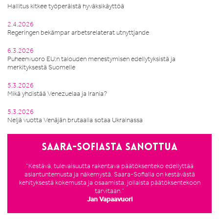
Hallitus kitkee työperäistä hyväksikäyttöä
2.4.2026
Regeringen bekämpar arbetsrelaterat utnyttjande
6.3.2026
Puheenvuoro EU:n talouden menestymisen edellytyksistä ja
merkityksestä Suomelle
5.3.2026
Mikä yhdistää Venezuelaa ja Irania?
5.3.2026
Neljä vuotta Venäjän brutaalia sotaa Ukrainassa
Saara-Sofiasta sanottua
”Kestävä, tulevaisuutta rakentava päätöksenteko edellyttää
asiantuntemusta ja näkemystä. Saara-Sofialla on kestävästä
kehityksestä kokemusta ja osaamista, jollaista päätöksentekoon
tarvitaan.”
Jan Vapaavuori