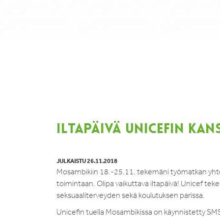
ILTAPÄIVÄ UNICEFIN KA
JULKAISTU 26.11.2018
Mosambikiin 18.-25.11. tekemäni työmatkan yhtey
toimintaan. Olipa vaikuttava iltapäivä! Unicef te
seksuaaliterveyden sekä koulutuksen parissa.
Unicefin tuella Mosambikissa on käynnistetty SMS 