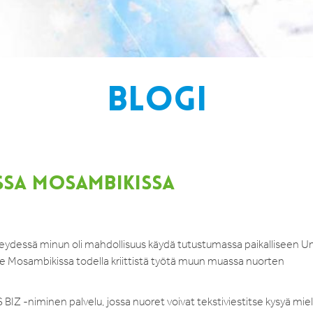
BLOGI
NSSA MOSAMBIKISSA
dessä minun oli mahdollisuus käydä tutustumassa paikalliseen Un
kee Mosambikissa todella kriittistä työtä muun muassa nuorten
BIZ -niminen palvelu, jossa nuoret voivat tekstiviestitse kysyä mie