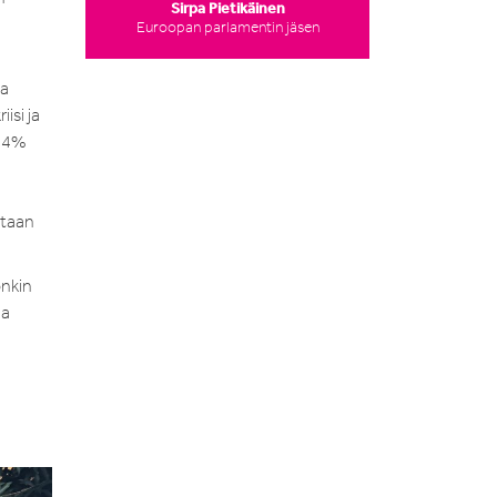
Sirpa Pietikäinen
Euroopan parlamentin jäsen
ta
isi ja
n 4%
ataan
onkin
la