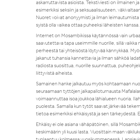
askarruttavista asioista. Tekstiviesti on ilmainen 
esimerkiksi seksiin ja seksuaalisuuteen, väkivaltaan
Nuoret voivat anonyymisti ja ilman leimautumista kys
syistä olla vaikea ottaa puheeksi läheisten kanssa.
Internet on Mosambikissa käytännössä vain urbaani
saavutettava tapa useimmille nuorille, sillä vaikka
perheestä tai yhteisöstä löytyvää kännykkää. Myö
jakanut tuhansia kannettavia ja ilman sähköä ladatt
radiosta suosittua, nuorille suunnattua, puheohje
liittyvistä aiheista.
Samainen hanke jalkautuu myös kohtaamaan nuoria k
seuraamaan tyttöjen jalkapalloturnausta Mafalalan
voimaannuttaa isoa joukkoa lähialueen nuoria. Ilah
puolesta. Samalla kun tytöt saavat järkevää tekemist
tietoa esimerkiksi ehkäisystä ja sen tärkeydestä. 
Ehkäisy ei ole asiana vähäpätöinen, sillä Mosambi
keskimäärin yli kuusi lasta. Vuosittain maan väkiluk
tuplaantuu kolmessa vuosikymmenessä. Lapsiaviolii