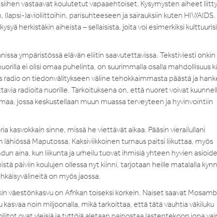
ja siihen vastaavat koulutetut vapaaehtoiset. Kysymysten aiheet liitt
, (lapsi-)avioliittoihin, parisuhteeseen ja sairauksiin kuten HIV/AIDS.
yä herkistäkin aiheista – sellaisista, joita voi esimerkiksi kulttuuris
ssa ympäristössä elävän eliitin saavutettavissa. Tekstiviesti onkin
 nuorilla ei olisi omaa puhelinta, on suurimmalla osalla mahdollisuus 
s radio on tiedonvälitykseen väline tehokkaimmasta päästä ja hank
avia radioita nuorille. Tarkoituksena on, että nuoret voivat kuunnel
lmaa, jossa keskustellaan muun muassa terveyteen ja hyvinvointiin
asvokkain sinne, missä he viettävät aikaa. Pääsin vierailullani
 lähiössä Maputossa. Kaksiviikkoinen turnaus paitsi liikuttaa, myös
dun aina, kun liikunta ja urheilu tuovat ihmisiä yhteen hyvien asioid
ä päiviin koulujen ollessa nyt kiinni, tarjotaan heille matalalla kyn
Ehkäisyvälineitä on myös jaossa.
kin väestönkasvu on Afrikan toiseksi korkein. Naiset saavat Mosamb
u kasvaa noin miljoonalla, mikä tarkoittaa, että tätä vauhtia väkiluku
tot ovat yleisiä ja tyttöjä aletaan painostaa lastentekoon jopa vai