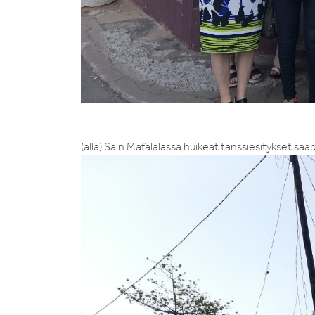
(alla) Sain Mafalalassa huikeat tanssiesitykset saap