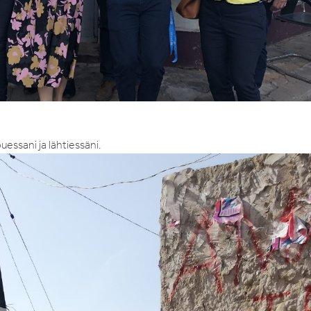
uessani ja lähtiessäni.