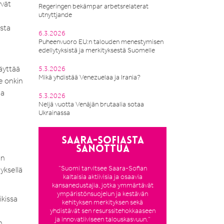
yvät
Regeringen bekämpar arbetsrelaterat
utnyttjande
ista
6.3.2026
Puheenvuoro EU:n talouden menestymisen
edellytyksistä ja merkityksestä Suomelle
käyttää
5.3.2026
Mikä yhdistää Venezuelaa ja Irania?
e onkin
la
5.3.2026
Neljä vuotta Venäjän brutaalia sotaa
Ukrainassa
Saara-Sofiasta
sanottua
en
”Suomi tarvitsee Saara-Sofian
nyksellä
kaltaisia aktiivisia ja osaavia
kansanedustajia, jotka ymmärtävät
ympäristönsuojelun ja kestävän
ikissa
kehityksen merkityksen sekä
yhdistävät sen resurssitehokkaaseen
ja innovatiiviseen talouskasvuun.”
n