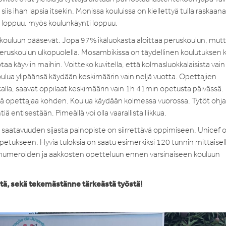
s ihan lapsia itsekin. Monissa kouluissa on kiellettyä tulla raskaana
ä loppuu, myös koulunkäynti loppuu.
ka kouluun pääsevät. Jopa 97% ikäluokasta aloittaa peruskoulun, mut
peruskoulun ulkopuolella. Mosambikissa on täydellinen koulutuksen kri
aa käyviin maihin. Voitteko kuvitella, että kolmasluokkalaisista vai
lua ylipäänsä käydään keskimäärin vain neljä vuotta. Opettajien
alla, saavat oppilaat keskimäärin vain 1h 41min opetusta päivässä.
yhtä opettajaa kohden. Koulua käydään kolmessa vuorossa. Tytöt ohj
 entisestään. Pimeällä voi olla vaarallista liikkua.
saatavuuden sijasta painopiste on siirrettävä oppimiseen. Unicef 
tukseen. Hyviä tuloksia on saatu esimerkiksi 120 tunnin mittaisel
sia numeroiden ja aakkosten opetteluun ennen varsinaiseen kouluun
stä, sekä tekemästänne tärkeästä työstä!