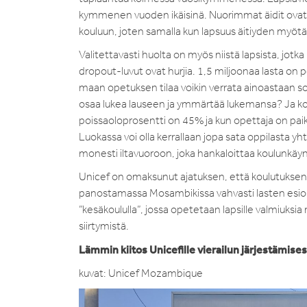
kymmenen vuoden ikäisinä. Nuorimmat äidit ovat sii
kouluun, joten samalla kun lapsuus äitiyden myöt
Valitettavasti huolta on myös niistä lapsista, jot
dropout-luvut ovat hurjia. 1,5 miljoonaa lasta on 
maan opetuksen tilaa voikin verrata ainoastaan sot
osaa lukea lauseen ja ymmärtää lukemansa? Ja kou
poissaoloprosentti on 45% ja kun opettaja on paik
Luokassa voi olla kerrallaan jopa sata oppilasta 
monesti iltavuoroon, joka hankaloittaa koulunkäyntiä
Unicef on omaksunut ajatuksen, että koulutuksen 
panostamassa Mosambikissa vahvasti lasten esiope
”kesäkoululla”, jossa opetetaan lapsille valmiuk
siirtymistä.
Lämmin kiitos Unicefille vierailun järjestämise
kuvat: Unicef Mozambique