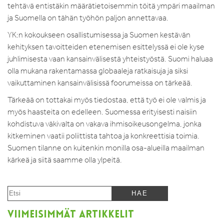
tehtävä entistäkin määrätietoisemmin töitä ympäri maailman
ja Suomella on tähän työhön paljon annettavaa.
YK:n kokoukseen osallistumisessa ja Suomen kestävän
kehityksen tavoitteiden etenemisen esittelyssä ei ole kyse
juhlimisesta vaan kansainvälisestä yhteistyöstä. Suomi haluaa
olla mukana rakentamassa globaaleja ratkaisuja ja siksi
vaikuttaminen kansainvälisissä foorumeissa on tärkeää.
Tärkeää on tottakai myös tiedostaa, että työ ei ole valmis ja
myös haasteita on edelleen. Suomessa erityisesti naisiin
kohdistuva väkivalta on vakava ihmisoikeusongelma, jonka
kitkeminen vaatii poliittista tahtoa ja konkreettisia toimia.
Suomen tilanne on kuitenkin monilla osa-alueilla maailman
kärkeä ja siitä saamme olla ylpeitä.
VIIMEISIMMÄT ARTIKKELIT