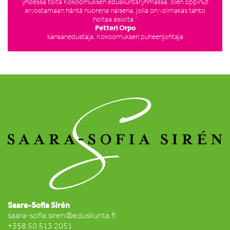
yhdessä töitä Kokoomuksen eduskuntaryhmässä, olen oppinut
arvostamaan häntä nuorena naisena, jolla on voimakas tahto
hoitaa asioita.”
Petteri Orpo
kansanedustaja, Kokoomuksen puheenjohtaja
Saara-Sofia Sirén
saara-sofia.siren@eduskunta.fi
+358 50 513 2051