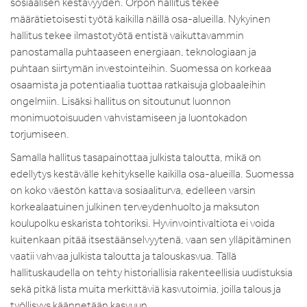
sosiaalisen kestävyyden. Orpon hallitus tekee
määrätietoisesti työtä kaikilla näillä osa-alueilla. Nykyinen
hallitus tekee ilmastotyötä entistä vaikuttavammin
panostamalla puhtaaseen energiaan, teknologiaan ja
puhtaan siirtymän investointeihin. Suomessa on korkeaa
osaamista ja potentiaalia tuottaa ratkaisuja globaaleihin
ongelmiin. Lisäksi hallitus on sitoutunut luonnon
monimuotoisuuden vahvistamiseen ja luontokadon
torjumiseen.
Samalla hallitus tasapainottaa julkista taloutta, mikä on
edellytys kestävälle kehitykselle kaikilla osa-alueilla. Suomessa
on koko väestön kattava sosiaaliturva, edelleen varsin
korkealaatuinen julkinen terveydenhuolto ja maksuton
koulupolku eskarista tohtoriksi. Hyvinvointivaltiota ei voida
kuitenkaan pitää itsestäänselvyytenä, vaan sen ylläpitäminen
vaatii vahvaa julkista taloutta ja talouskasvua. Tällä
hallituskaudella on tehty historiallisia rakenteellisia uudistuksia
sekä pitkä lista muita merkittäviä kasvutoimia, joilla talous ja
työllisyys käännetään kasvuun.