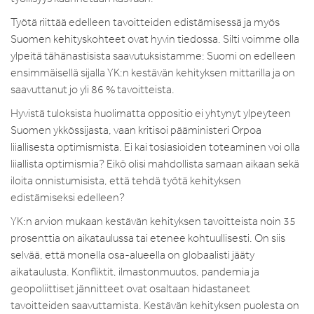
Työtä riittää edelleen tavoitteiden edistämisessä ja myös
Suomen kehityskohteet ovat hyvin tiedossa. Silti voimme olla
ylpeitä tähänastisista saavutuksistamme: Suomi on edelleen
ensimmäisellä sijalla YK:n kestävän kehityksen mittarilla ja on
saavuttanut jo yli 86 % tavoitteista.
Hyvistä tuloksista huolimatta oppositio ei yhtynyt ylpeyteen
Suomen ykkössijasta, vaan kritisoi pääministeri Orpoa
liiallisesta optimismista. Ei kai tosiasioiden toteaminen voi olla
liiallista optimismia? Eikö olisi mahdollista samaan aikaan sekä
iloita onnistumisista, että tehdä työtä kehityksen
edistämiseksi edelleen?
YK:n arvion mukaan kestävän kehityksen tavoitteista noin 35
prosenttia on aikataulussa tai etenee kohtuullisesti. On siis
selvää, että monella osa-alueella on globaalisti jääty
aikataulusta. Konfliktit, ilmastonmuutos, pandemia ja
geopoliittiset jännitteet ovat osaltaan hidastaneet
tavoitteiden saavuttamista. Kestävän kehityksen puolesta on