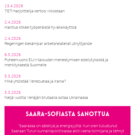
13.4.2026
TET-harjoittelija kertoo viikostaan
2.4.2026
Hallitus kitkee työperäistä hyväksikäyttöä
2.4.2026
Regeringen bekämpar arbetsrelaterat utnyttjande
6.3.2026
Puheenvuoro EU:n talouden menestymisen edellytyksistä ja
merkityksestä Suomelle
5.3.2026
Mikä yhdistää Venezuelaa ja Irania?
5.3.2026
Neljä vuotta Venäjän brutaalia sotaa Ukrainassa
Saara-Sofiasta sanottua
”Saarassa on säteilyä ja energisyyttä. Kun olen tutustunut
Saaraan Turun kunnallispolitiikassa aktiivisena toimijana ja tehnyt