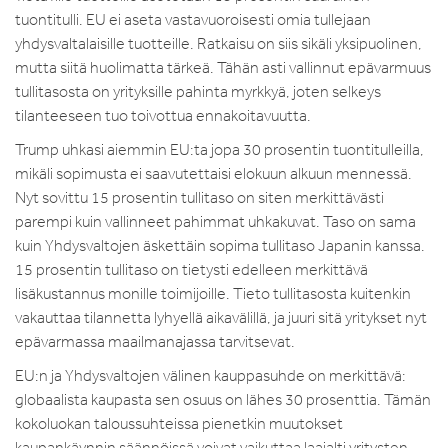
tuontitulli. EU ei aseta vastavuoroisesti omia tullejaan
yhdysvaltalaisille tuotteille. Ratkaisu on siis sikäli yksipuolinen,
mutta siitä huolimatta tärkeä. Tähän asti vallinnut epävarmuus
tullitasosta on yrityksille pahinta myrkkyä, joten selkeys
tilanteeseen tuo toivottua ennakoitavuutta.
Trump uhkasi aiemmin EU:ta jopa 30 prosentin tuontitulleilla,
mikäli sopimusta ei saavutettaisi elokuun alkuun mennessä.
Nyt sovittu 15 prosentin tullitaso on siten merkittävästi
parempi kuin vallinneet pahimmat uhkakuvat. Taso on sama
kuin Yhdysvaltojen äskettäin sopima tullitaso Japanin kanssa.
15 prosentin tullitaso on tietysti edelleen merkittävä
lisäkustannus monille toimijoille. Tieto tullitasosta kuitenkin
vakauttaa tilannetta lyhyellä aikavälillä, ja juuri sitä yritykset nyt
epävarmassa maailmanajassa tarvitsevat.
EU:n ja Yhdysvaltojen välinen kauppasuhde on merkittävä:
globaalista kaupasta sen osuus on lähes 30 prosenttia. Tämän
kokoluokan taloussuhteissa pienetkin muutokset
kaupankäynnin säännöissä voivat vaikuttaa laajalti yritysten