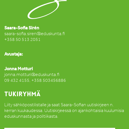
Saara-Sofia Sirén
saara-sofia.siren@eduskunta.fi
+358 50 513 2051
Avustaja:
Jonna Motturi
jonna.motturi@eduskunta.fi
09 432 4155, +358 503456886
TUKIRYHMÄ
Liity sähköpostilistalle ja saat Saara-Sofian uutiskirjeen n.
kerran kuukaudessa. Uutiskirjeessä on ajankohtaisia kuulumisia
eduskunnasta ja politiikasta.