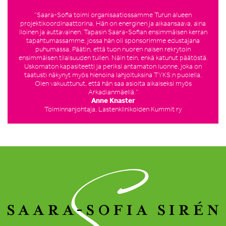
”Saara-Sofia toimi organisaatiossamme Turun alueen
projektikoordinaattorina. Hän on energinen ja aikaansaava, aina
iloinen ja auttavainen. Tapasin Saara-Sofian ensimmäisen kerran
tapahtumassamme, jossa hän oli sponsorimme edustajana
puhumassa. Päätin, että tuon nuoren naisen rekrytoin
ensimmäisen tilaisuuden tullen. Näin tein, enkä katunut päätöstä.
Uskomaton kapasiteetti ja periksi antamaton luonne, joka on
taatusti näkynyt myös hienoina lahjoituksina TYKS:n puolella.
Olen vakuuttunut, että hän saa asioita aikaiseksi myös
Arkadianmäellä.”
Anne Knaster
Toiminnanjohtaja, Lastenklinikoiden Kummit ry