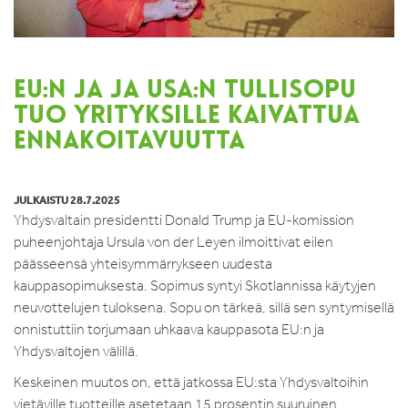
EU:N JA JA USA:N TULLISOPU
TUO YRITYKSILLE KAIVATTUA
ENNAKOITAVUUTTA
JULKAISTU 28.7.2025
Yhdysvaltain presidentti Donald Trump ja EU-komission
puheenjohtaja Ursula von der Leyen ilmoittivat eilen
päässeensä yhteisymmärrykseen uudesta
kauppasopimuksesta. Sopimus syntyi Skotlannissa käytyjen
neuvottelujen tuloksena. Sopu on tärkeä, sillä sen syntymisellä
onnistuttiin torjumaan uhkaava kauppasota EU:n ja
Yhdysvaltojen välillä.
Keskeinen muutos on, että jatkossa EU:sta Yhdysvaltoihin
vietäville tuotteille asetetaan 15 prosentin suuruinen