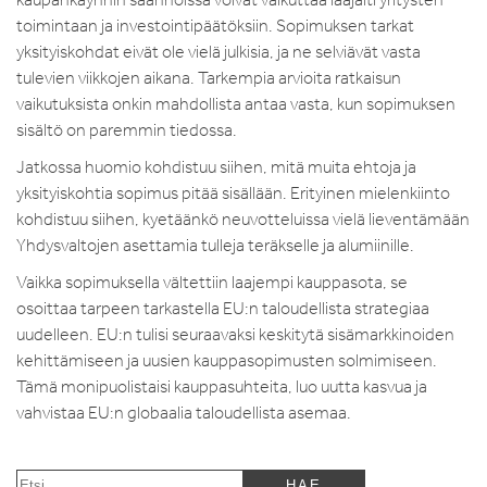
toimintaan ja investointipäätöksiin. Sopimuksen tarkat
yksityiskohdat eivät ole vielä julkisia, ja ne selviävät vasta
tulevien viikkojen aikana. Tarkempia arvioita ratkaisun
vaikutuksista onkin mahdollista antaa vasta, kun sopimuksen
sisältö on paremmin tiedossa.
Jatkossa huomio kohdistuu siihen, mitä muita ehtoja ja
yksityiskohtia sopimus pitää sisällään. Erityinen mielenkiinto
kohdistuu siihen, kyetäänkö neuvotteluissa vielä lieventämään
Yhdysvaltojen asettamia tulleja teräkselle ja alumiinille.
Vaikka sopimuksella vältettiin laajempi kauppasota, se
osoittaa tarpeen tarkastella EU:n taloudellista strategiaa
uudelleen. EU:n tulisi seuraavaksi keskitytä sisämarkkinoiden
kehittämiseen ja uusien kauppasopimusten solmimiseen.
Tämä monipuolistaisi kauppasuhteita, luo uutta kasvua ja
vahvistaa EU:n globaalia taloudellista asemaa.