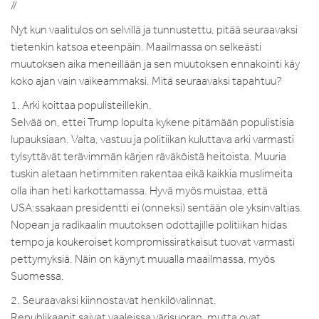
//
Nyt kun vaalitulos on selvillä ja tunnustettu, pitää seuraavaksi
tietenkin katsoa eteenpäin. Maailmassa on selkeästi
muutoksen aika meneillään ja sen muutoksen ennakointi käy
koko ajan vain vaikeammaksi. Mitä seuraavaksi tapahtuu?
1. Arki koittaa populisteillekin.
Selvää on, ettei Trump lopulta kykene pitämään populistisia
lupauksiaan. Valta, vastuu ja politiikan kuluttava arki varmasti
tylsyttävät terävimmän kärjen räväköistä heitoista. Muuria
tuskin aletaan hetimmiten rakentaa eikä kaikkia muslimeita
olla ihan heti karkottamassa. Hyvä myös muistaa, että
USA:ssakaan presidentti ei (onneksi) sentään ole yksinvaltias.
Nopean ja radikaalin muutoksen odottajille politiikan hidas
tempo ja koukeroiset kompromissiratkaisut tuovat varmasti
pettymyksiä. Näin on käynyt muualla maailmassa, myös
Suomessa.
2. Seuraavaksi kiinnostavat henkilövalinnat.
Republikaanit saivat vaaleissa värisuoran, mutta ovat