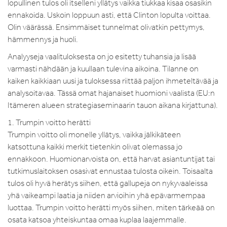
lopullinen tulos oli itselleni yllätys vaikka tiukkaa kisaa osasikin
ennakoida. Uskoin loppuun asti, että Clinton lopulta voittaa.
Olin väärässä. Ensimmäiset tunnelmat olivatkin pettymys,
hämmennys ja huoli.
Analyyseja vaalituloksesta on jo esitetty tuhansia ja lisää
varmasti nähdään ja kuullaan tulevina aikoina. Tilanne on
kaiken kaikkiaan uusi ja tuloksessa riittää paljon ihmeteltävää ja
analysoitavaa. Tässä omat hajanaiset huomioni vaalista (EU:n
Itämeren alueen strategiaseminaarin tauon aikana kirjattuna).
1. Trumpin voitto herätti
Trumpin voitto oli monelle yllätys, vaikka jälkikäteen
katsottuna kaikki merkit tietenkin olivat olemassa jo
ennakkoon. Huomionarvoista on, että harvat asiantuntijat tai
tutkimuslaitoksen osasivat ennustaa tulosta oikein. Toisaalta
tulos oli hyvä herätys siihen, että gallupeja on nykyvaaleissa
yhä vaikeampi laatia ja niiden arvioihin yhä epävarmempaa
luottaa. Trumpin voitto herätti myös siihen, miten tärkeää on
osata katsoa yhteiskuntaa omaa kuplaa laajemmalle.