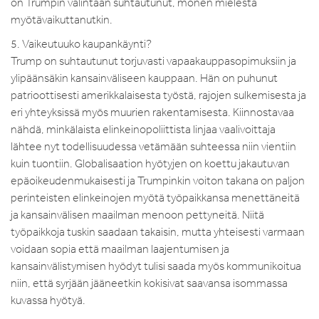
on Trumpin valintaan suhtautunut, monen mielestä
myötävaikuttanutkin.
5. Vaikeutuuko kaupankäynti?
Trump on suhtautunut torjuvasti vapaakauppasopimuksiin ja
ylipäänsäkin kansainväliseen kauppaan. Hän on puhunut
patrioottisesti amerikkalaisesta työstä, rajojen sulkemisesta ja
eri yhteyksissä myös muurien rakentamisesta. Kiinnostavaa
nähdä, minkälaista elinkeinopoliittista linjaa vaalivoittaja
lähtee nyt todellisuudessa vetämään suhteessa niin vientiin
kuin tuontiin. Globalisaation hyötyjen on koettu jakautuvan
epäoikeudenmukaisesti ja Trumpinkin voiton takana on paljon
perinteisten elinkeinojen myötä työpaikkansa menettäneitä
ja kansainvälisen maailman menoon pettyneitä. Niitä
työpaikkoja tuskin saadaan takaisin, mutta yhteisesti varmaan
voidaan sopia että maailman laajentumisen ja
kansainvälistymisen hyödyt tulisi saada myös kommunikoitua
niin, että syrjään jääneetkin kokisivat saavansa isommassa
kuvassa hyötyä.