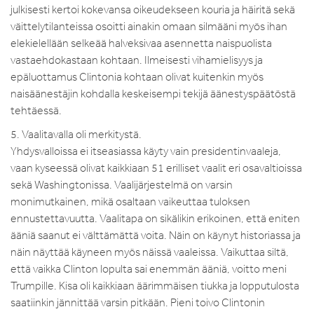
julkisesti kertoi kokevansa oikeudekseen kouria ja häiritä sekä
väittelytilanteissa osoitti ainakin omaan silmääni myös ihan
elekielellään selkeää halveksivaa asennetta naispuolista
vastaehdokastaan kohtaan. Ilmeisesti vihamielisyys ja
epäluottamus Clintonia kohtaan olivat kuitenkin myös
naisäänestäjin kohdalla keskeisempi tekijä äänestyspäätöstä
tehtäessä.
5. Vaalitavalla oli merkitystä.
Yhdysvalloissa ei itseasiassa käyty vain presidentinvaaleja,
vaan kyseessä olivat kaikkiaan 51 erilliset vaalit eri osavaltioissa
sekä Washingtonissa. Vaalijärjestelmä on varsin
monimutkainen, mikä osaltaan vaikeuttaa tuloksen
ennustettavuutta. Vaalitapa on sikälikin erikoinen, että eniten
ääniä saanut ei välttämättä voita. Näin on käynyt historiassa ja
näin näyttää käyneen myös näissä vaaleissa. Vaikuttaa siltä,
että vaikka Clinton lopulta sai enemmän ääniä, voitto meni
Trumpille. Kisa oli kaikkiaan äärimmäisen tiukka ja lopputulosta
saatiinkin jännittää varsin pitkään. Pieni toivo Clintonin