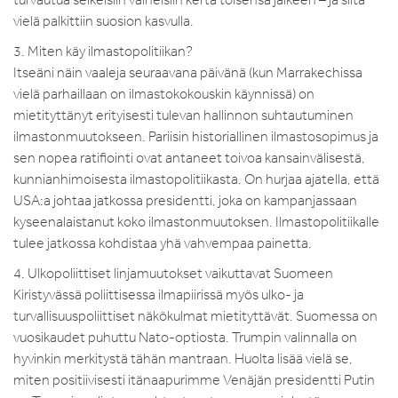
vielä palkittiin suosion kasvulla.
3. Miten käy ilmastopolitiikan?
Itseäni näin vaaleja seuraavana päivänä (kun Marrakechissa
vielä parhaillaan on ilmastokokouskin käynnissä) on
mietityttänyt erityisesti tulevan hallinnon suhtautuminen
ilmastonmuutokseen. Pariisin historiallinen ilmastosopimus ja
sen nopea ratifiointi ovat antaneet toivoa kansainvälisestä,
kunnianhimoisesta ilmastopolitiikasta. On hurjaa ajatella, että
USA:a johtaa jatkossa presidentti, joka on kampanjassaan
kyseenalaistanut koko ilmastonmuutoksen. Ilmastopolitiikalle
tulee jatkossa kohdistaa yhä vahvempaa painetta.
4. Ulkopoliittiset linjamuutokset vaikuttavat Suomeen
Kiristyvässä poliittisessa ilmapiirissä myös ulko- ja
turvallisuuspoliittiset näkökulmat mietityttävät. Suomessa on
vuosikaudet puhuttu Nato-optiosta. Trumpin valinnalla on
hyvinkin merkitystä tähän mantraan. Huolta lisää vielä se,
miten positiivisesti itänaapurimme Venäjän presidentti Putin