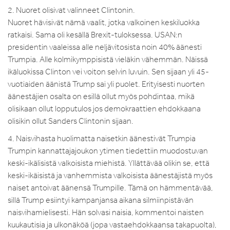
2. Nuoret olisivat valinneet Clintonin.
Nuoret hävisivät nämä vaalit, jotka valkoinen keskiluokka
ratkaisi. Sama oli kesällä Brexit-tuloksessa. USAN:n
presidentin vaaleissa alle neljävitosista noin 40% äänesti
Trumpia. Alle kolmikymppisistä vieläkin vähemmän. Näissä
ikäluokissa Clinton vei voiton selvin luvuin. Sen sijaan yli 45-
vuotiaiden äänistä Trump sai yli puolet. Erityisesti nuorten
äänestäjien osalta on esillä ollut myös pohdintaa, mikä
olisikaan ollut lopputulos jos demokraattien ehdokkaana
olisikin ollut Sanders Clintonin sijaan.
4. Naisvihasta huolimatta naisetkin äänestivät Trumpia
Trumpin kannattajajoukon ytimen tiedettiin muodostuvan
keski-ikälisistä valkoisista miehistä. Yllättävää olikin se, että
keski-ikäisistä ja vanhemmista valkoisista äänestäjistä myös
naiset antoivat äänensä Trumpille. Tämä on hämmentävää,
sillä Trump esiintyi kampanjansa aikana silmiinpistävän
naisvihamielisesti. Hän solvasi naisia, kommentoi naisten
kuukautisia ja ulkonäköä (jopa vastaehdokkaansa takapuolta),