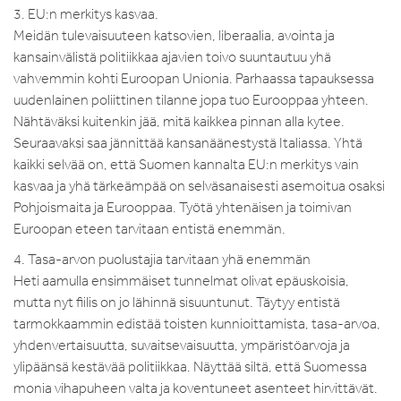
3. EU:n merkitys kasvaa.
Meidän tulevaisuuteen katsovien, liberaalia, avointa ja
kansainvälistä politiikkaa ajavien toivo suuntautuu yhä
vahvemmin kohti Euroopan Unionia. Parhaassa tapauksessa
uudenlainen poliittinen tilanne jopa tuo Eurooppaa yhteen.
Nähtäväksi kuitenkin jää, mitä kaikkea pinnan alla kytee.
Seuraavaksi saa jännittää kansanäänestystä Italiassa. Yhtä
kaikki selvää on, että Suomen kannalta EU:n merkitys vain
kasvaa ja yhä tärkeämpää on selväsanaisesti asemoitua osaksi
Pohjoismaita ja Eurooppaa. Työtä yhtenäisen ja toimivan
Euroopan eteen tarvitaan entistä enemmän.
4. Tasa-arvon puolustajia tarvitaan yhä enemmän
Heti aamulla ensimmäiset tunnelmat olivat epäuskoisia,
mutta nyt fiilis on jo lähinnä sisuuntunut. Täytyy entistä
tarmokkaammin edistää toisten kunnioittamista, tasa-arvoa,
yhdenvertaisuutta, suvaitsevaisuutta, ympäristöarvoja ja
ylipäänsä kestävää politiikkaa. Näyttää siltä, että Suomessa
monia vihapuheen valta ja koventuneet asenteet hirvittävät.