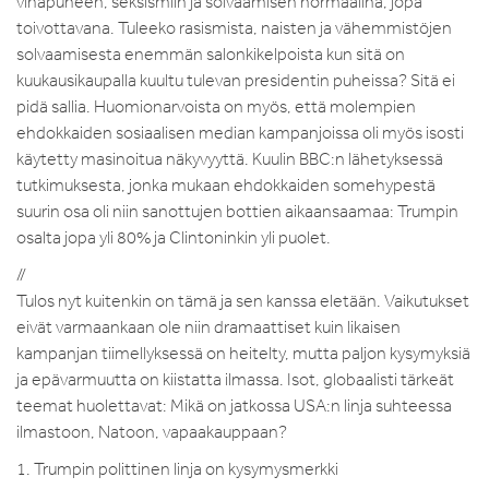
vihapuheen, seksismiin ja solvaamisen normaalina, jopa
toivottavana. Tuleeko rasismista, naisten ja vähemmistöjen
solvaamisesta enemmän salonkikelpoista kun sitä on
kuukausikaupalla kuultu tulevan presidentin puheissa? Sitä ei
pidä sallia. Huomionarvoista on myös, että molempien
ehdokkaiden sosiaalisen median kampanjoissa oli myös isosti
käytetty masinoitua näkyvyyttä. Kuulin BBC:n lähetyksessä
tutkimuksesta, jonka mukaan ehdokkaiden somehypestä
suurin osa oli niin sanottujen bottien aikaansaamaa: Trumpin
osalta jopa yli 80% ja Clintoninkin yli puolet.
//
Tulos nyt kuitenkin on tämä ja sen kanssa eletään. Vaikutukset
eivät varmaankaan ole niin dramaattiset kuin likaisen
kampanjan tiimellyksessä on heitelty, mutta paljon kysymyksiä
ja epävarmuutta on kiistatta ilmassa. Isot, globaalisti tärkeät
teemat huolettavat: Mikä on jatkossa USA:n linja suhteessa
ilmastoon, Natoon, vapaakauppaan?
1. Trumpin polittinen linja on kysymysmerkki