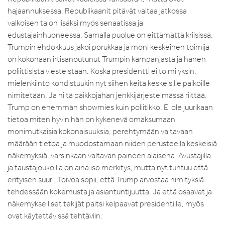
hajaannuksessa. Republikaanit pitävät valtaa jatkossa
valkoisen talon lisäksi myös senaatissa ja
edustajainhuoneessa. Samalla puolue on eittämättä kriisissä.
Trumpin ehdokkuus jakoi porukkaa ja moni keskeinen toimija
on kokonaan irtisanoutunut Trumpin kampanjasta ja hänen
poliittisista viesteistään. Koska presidentti ei toimi yksin,
mielenkiinto kohdistuukin nyt siihen keitä keskeisille paikoille
nimitetään. Ja niitä paikkojahan jenkkijärjestelmässä riittää.
Trump on enemmän showmies kuin poliitikko. Ei ole juurikaan
tietoa miten hyvin hän on kykenevä omaksumaan
monimutkaisia kokonaisuuksia, perehtymään valtavaan
määrään tietoa ja muodostamaan niiden perusteella keskeisiä
näkemyksiä, varsinkaan valtavan paineen alaisena. Avustajilla
ja taustajoukoilla on aina iso merkitys, mutta nyt tuntuu että
erityisen suuri. Toivoa sopii, että Trump arvostaa nimityksiä
tehdessään kokemusta ja asiantuntijuutta. Ja että osaavat ja
näkemykselliset tekijät paitsi kelpaavat presidentille, myös
ovat käytettävissä tehtäviin.