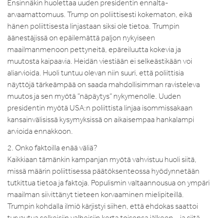
Ensinnäkin huolettaa uuden presidentin ennalta-
arvaamattomuus. Trump on poliittisesti kokematon, eikä
hänen poliittisesta linjastaan siksi ole tietoa. Trumpin
äänestäjissä on epäilemättä paljon nykyiseen
maailmanmenoon pettyneitä, epäreiluutta kokevia ja
muutosta kaipaavia. Heidän viestiään ei selkeästikään voi
aliarvioida. Huoli tuntuu olevan niin suuri, että poliittisia
näyttöjä tärkeämpää on saada mahdollisimman ravisteleva
muutos ja sen myötä ”näpäytys” nykymenolle. Uuden
presidentin myötä USA:n poliittista linjaa isommissakaan
kansainvälisissä kysymyksissä on aikaisempaa hankalampi
arvioida ennakkoon.
2. Onko faktoilla enää väliä?
Kaikkiaan tämänkin kampanjan myötä vahvistuu huoli siitä,
missä määrin poliittisessa päätöksenteossa hyödynnetään
tutkittua tietoa ja faktoja. Populismin valtaannousua on ympäri
maailman siivittänyt tieteen korvaaminen mielipiteillä.
Trumpin kohdalla ilmiö kärjistyi siihen, että ehdokas saattoi
turvautua selkeisiin valheisiin kerta toisensa jälkeen – ja siitä