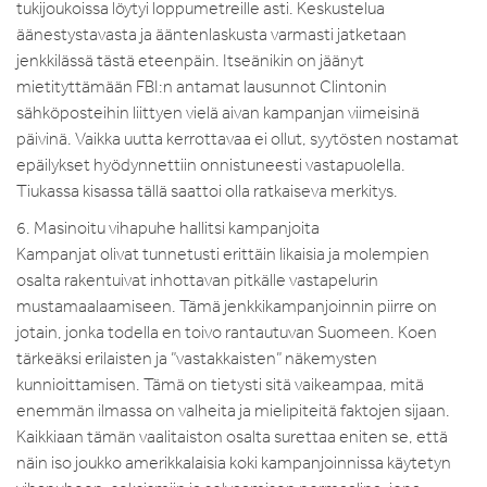
tukijoukoissa löytyi loppumetreille asti. Keskustelua
äänestystavasta ja ääntenlaskusta varmasti jatketaan
jenkkilässä tästä eteenpäin. Itseänikin on jäänyt
mietityttämään FBI:n antamat lausunnot Clintonin
sähköposteihin liittyen vielä aivan kampanjan viimeisinä
päivinä. Vaikka uutta kerrottavaa ei ollut, syytösten nostamat
epäilykset hyödynnettiin onnistuneesti vastapuolella.
Tiukassa kisassa tällä saattoi olla ratkaiseva merkitys.
6. Masinoitu vihapuhe hallitsi kampanjoita
Kampanjat olivat tunnetusti erittäin likaisia ja molempien
osalta rakentuivat inhottavan pitkälle vastapelurin
mustamaalaamiseen. Tämä jenkkikampanjoinnin piirre on
jotain, jonka todella en toivo rantautuvan Suomeen. Koen
tärkeäksi erilaisten ja ”vastakkaisten” näkemysten
kunnioittamisen. Tämä on tietysti sitä vaikeampaa, mitä
enemmän ilmassa on valheita ja mielipiteitä faktojen sijaan.
Kaikkiaan tämän vaalitaiston osalta surettaa eniten se, että
näin iso joukko amerikkalaisia koki kampanjoinnissa käytetyn