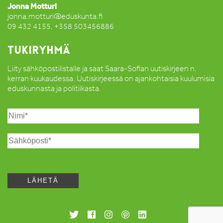
Jonna Motturi
jonna.motturi@eduskunta.fi
09 432 4155, +358 503456886
TUKIRYHMÄ
Liity sähköpostilistalle ja saat Saara-Sofian uutiskirjeen n.
kerran kuukaudessa. Uutiskirjeessä on ajankohtaisia kuulumisia
eduskunnasta ja politiikasta.