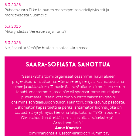
6.3.2026
Puheenvuoro EU:n talouden menestymisen edellytyksistä ja
merkityksestä Suomelle
5.3.2026
Mikä yhdistää Venezuelaa ja Irania?
5.3.2026
Neljä vuotta Venäjän brutaalia sotaa Ukrainassa
Saara-Sofiasta sanottua
”Saara-Sofia toimi organisaatiossamme Turun alueen
projektikoordinaattorina. Hän on energinen ja aikaansaava, aina
iloinen ja auttavainen. Tapasin Saara-Sofian ensimmäisen kerran
tapahtumassamme, jossa hän oli sponsorimme edustajana
puhumassa. Päätin, että tuon nuoren naisen rekrytoin
ensimmäisen tilaisuuden tullen. Näin tein, enkä katunut päätöstä.
Uskomaton kapasiteetti ja periksi antamaton luonne, joka on
taatusti näkynyt myös hienoina lahjoituksina TYKS:n puolella.
Olen vakuuttunut, että hän saa asioita aikaiseksi myös
Arkadianmäellä.”
Anne Knaster
Toiminnanjohtaja, Lastenklinikoiden Kummit ry