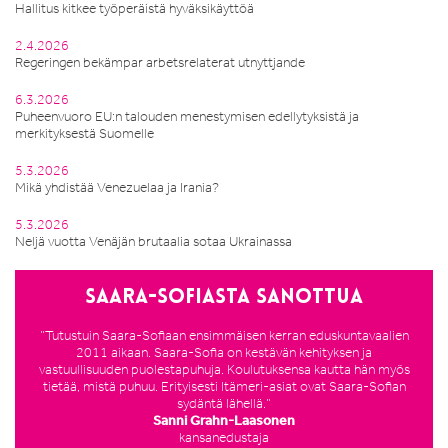
Hallitus kitkee työperäistä hyväksikäyttöä
2.4.2026
Regeringen bekämpar arbetsrelaterat utnyttjande
6.3.2026
Puheenvuoro EU:n talouden menestymisen edellytyksistä ja
merkityksestä Suomelle
5.3.2026
Mikä yhdistää Venezuelaa ja Irania?
5.3.2026
Neljä vuotta Venäjän brutaalia sotaa Ukrainassa
Saara-Sofiasta sanottua
”Tutustuin Saara-Sofiaan ensimmäisen kerran eduskuntavaalien
2011 aikaan. Saara-Sofia on kestävän kehityksen ja
vastuullisuuden puolestapuhuja. Koulutuksensa kautta hän myös
tietää, mistä puhuu. Erityisesti Itämeri-asiat ovat Saara-Sofian
sydäntä lähellä.”
Sanni Grahn-Laasonen
kansanedustaja