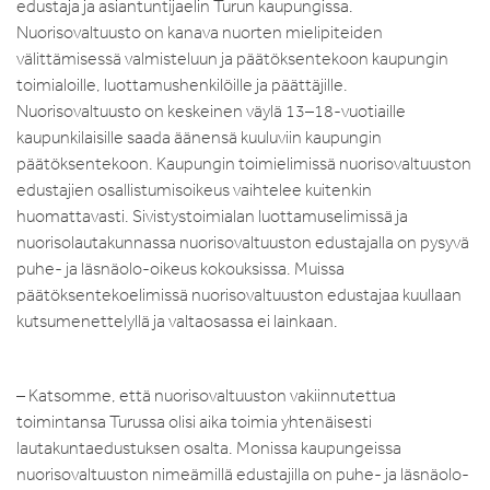
edustaja ja asiantuntijaelin Turun kaupungissa.
Nuorisovaltuusto on kanava nuorten mielipiteiden
välittämisessä valmisteluun ja päätöksentekoon kaupungin
toimialoille, luottamushenkilöille ja päättäjille.
Nuorisovaltuusto on keskeinen väylä 13–18-vuotiaille
kaupunkilaisille saada äänensä kuuluviin kaupungin
päätöksentekoon. Kaupungin toimielimissä nuorisovaltuuston
edustajien osallistumisoikeus vaihtelee kuitenkin
huomattavasti. Sivistystoimialan luottamuselimissä ja
nuorisolautakunnassa nuorisovaltuuston edustajalla on pysyvä
puhe- ja läsnäolo-oikeus kokouksissa. Muissa
päätöksentekoelimissä nuorisovaltuuston edustajaa kuullaan
kutsumenettelyllä ja valtaosassa ei lainkaan.
– Katsomme, että nuorisovaltuuston vakiinnutettua
toimintansa Turussa olisi aika toimia yhtenäisesti
lautakuntaedustuksen osalta. Monissa kaupungeissa
nuorisovaltuuston nimeämillä edustajilla on puhe- ja läsnäolo-