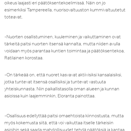
oikeus laajasti eri päätöksentekoelimissä. Näin on jo
esimerkiksi Tampereella, nuorisovaltuuston kummivaltuutetut
toteavat.
-Nuorten osallistuminen, kuuleminen ja vaikuttaminen ovat
tärkeitä paitsi nuorten itsensä kannalta, mutta niiden avulla
voidaan myös parantaa kuntien toimintaa ja päätöksentekoa,
Ratilainen korostaa.
-On tärkeää on, että nuoret kasvavat aktiivisiksi kansalaisiksi,
jotka tuntevat itsensä osallisiksi ja tuntevat vastuuta
yhteiskunnasta. Niin paikallistasolla oman alueen ja kunnan
asioissa kuin laajemminkin, Eloranta painottaa.
-Osallisuus edellyttää paitsi omaehtoista kiinnostusta, mutta
myös kokemusta siitä, että voi vaikuttaa itselle tärkeisiin
asioihin sekä saada mahdollisuudet tehdä päätöksiä ja kantaa