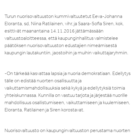
Turun nuorisovaltuuston kummivaltuutetut Eeva-Johanna
Eloranta, sd, Niina Ratilainen, vihr, ja Saara-Sofia Siren, kok,
esittivät maanantaina 14.11.2016 jättämässään
valtuustoaloitteessa, että kaupunginhallitus valmistelee
päätöksen nuorisovaltuuston edustajien nimeämisestä
kaupungin lautakuntiin, jaostoihin ja muihin vaikuttajaryhmiin.
-On tärkeää kasvattaa lapsia ja nuoria demokratiaan. Edellytys
tälle on edistää nuorten osallisuutta ja
vaikuttamismahdollisuuksia sekä kykyä ja edellytyksiä toimia
yhteiskunnassa. Kunnilla on vastuu tarjota ja järjestää nuorille
mahdollisuus osallistumiseen, vaikuttamiseen ja kuulemiseen,
Eloranta, Ratilainen ja Siren korostavat.
Nuorisovaltuusto on kaupunginvaltuuston perustama nuorten