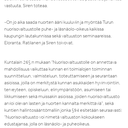
vastuuta, Siren toteaa.
-On jo aika saada nuorten ääni kuuluviin ja myöntää Turun
nuorisovaltuustolle puhe- ja läsnäolo-oikeus kaikissa
kaupungin lautakunnissa sekä valtuuston seminaareissa,
Eloranta, Ratilanen ja Siren toivovat.
Kuntalain 26§:n mukaan ”Nuorisovaltuustolle on annettava
mahdollisuus vaikuttaa kunnan eri toimialojen toiminnan
suunnitteluun, valmisteluun, toteuttamiseen ja seurantaan
asioissa, joilla on merkitystä kunnan asukkaiden hyvinvointiin,
terveyteen, opiskeluun, elinympäristöön, asumiseen tai
liikkumiseen sekä muissakin asioissa, joiden nuorisovaltuusto
arvioi olevan lasten ja nuorten kannalta merkittäviä”, sekä
kuntien hallintosääntömalliin jonka §94 esitetään seuraavasti:
”Nuorisovaltuusto voi nimetä valtuuston kokoukseen
edustajansa, jolla on läsnäolo- ja puheoikeus.