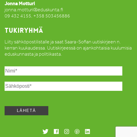
Jonna Motturi
jonna.motturi@eduskunta.fi
09 432 4155, +358 503456886
TUKIRYHMÄ
Liity sähköpostilistalle ja saat Saara-Sofian uutiskirjeen n.
kerran kuukaudessa. Uutiskirjeessä on ajankohtaisia kuulumisia
eduskunnasta ja politiikasta.