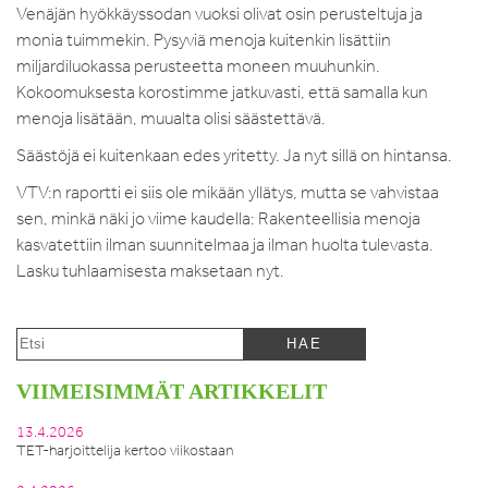
Venäjän hyökkäyssodan vuoksi olivat osin perusteltuja ja
monia tuimmekin. Pysyviä menoja kuitenkin lisättiin
miljardiluokassa perusteetta moneen muuhunkin.
Kokoomuksesta korostimme jatkuvasti, että samalla kun
menoja lisätään, muualta olisi säästettävä.
Säästöjä ei kuitenkaan edes yritetty. Ja nyt sillä on hintansa.
VTV:n raportti ei siis ole mikään yllätys, mutta se vahvistaa
sen, minkä näki jo viime kaudella: Rakenteellisia menoja
kasvatettiin ilman suunnitelmaa ja ilman huolta tulevasta.
Lasku tuhlaamisesta maksetaan nyt.
VIIMEISIMMÄT ARTIKKELIT
13.4.2026
TET-harjoittelija kertoo viikostaan