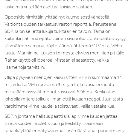
laskelmia yritetään asettaa toisiaan vastaan.
Oppositio nimittäin yrittää nyt kuumeisesti vähätellä
Valtiontalouden tarkastusviraston raporttia. Perusteena
SDP:llä on se, että lukuja tulkitaan eri tavoin. Tämä on
kuitenkin lähinnä epätoivoinen sivupolku. Johtopäätös pysyy
täsmälleen samana, käytetäänpä lähteenä VTV:n tai VM:n
lukuja: Marinin hallituksen toimesta elvytys meni liian pitkälle.
Rahankäyttö oli löperöä. Mistään ei säästetty, vaikka
lisämenoja tarvittiin.
Olipa pysyvien menojen kasvu sitten VTV:n summaama 11
miljardia tai VM:n arvioima 3 miljardia, tosiasia ei muutu
miksikään: pysyvät menot kasvoivat SDP:n ja Keskustan
johdolla miljarditolkulla ilman että kukaan reagoi. Juuri tästä
varoitimme viime kaudella toistuvasti, vailla vastakaikua.
SDP:n johtama hallitus päätti siis läpi viime kauden jättää
tulevaisuuden huolet sivuun ja keskittyi lisäämään
rahankäyttöä ennätysvauhtia. Lisämäärärahat pandemian ja