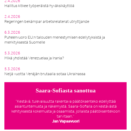
2.4.2026
Hallitus kitkee työperäistä hyväksikäyttöä
2.4.2026
Regeringen bekämpar arbetsrelaterat utnyttjande
6.3.2026
Puheenvuoro EU:n talouden menestymisen edellytyksistä ja
merkityksestä Suomelle
5.3.2026
Mikä yhdistää Venezuelaa ja Irania?
5.3.2026
Neljä vuotta Venäjän brutaalia sotaa Ukrainassa
Saara-Sofiasta sanottua
”Kestävä, tulevaisuutta rakentava päätöksenteko edellyttää
asiantuntemusta ja näkemystä. Saara-Sofialla on kestävästä
kehityksestä kokemusta ja osaamista, jollaista päätöksentekoon
tarvitaan.”
Jan Vapaavuori