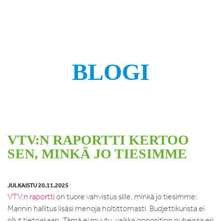
BLOGI
VTV:N RAPORTTI KERTOO
SEN, MINKÄ JO TIESIMME
JULKAISTU 20.11.2025
VTV:n raportti
on tuore vahvistus sille, minkä jo tiesimme:
Marinin hallitus lisäsi menoja holtittomasti. Budjettikurista ei
ollut tietoakaan. Tämä ei muutu, vaikka opposition puheissa eri