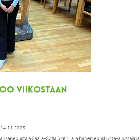
TOO VIIKOSTAAN
0-14.11.2025.
kansanedustaja Saara-Sofia Sirénillä ja hänen eduskunta-avustajall