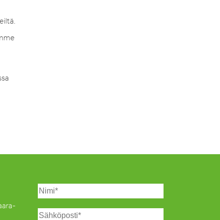
iltä.
aimme
ssa
Saara-