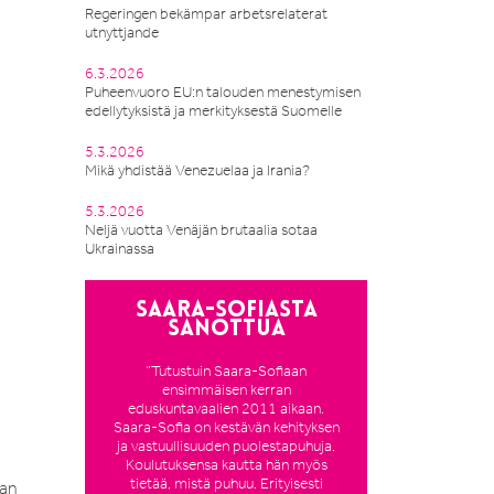
Regeringen bekämpar arbetsrelaterat
utnyttjande
6.3.2026
Puheenvuoro EU:n talouden menestymisen
edellytyksistä ja merkityksestä Suomelle
5.3.2026
Mikä yhdistää Venezuelaa ja Irania?
5.3.2026
Neljä vuotta Venäjän brutaalia sotaa
Ukrainassa
Saara-Sofiasta
sanottua
”Tutustuin Saara-Sofiaan
ensimmäisen kerran
eduskuntavaalien 2011 aikaan.
Saara-Sofia on kestävän kehityksen
ja vastuullisuuden puolestapuhuja.
Koulutuksensa kautta hän myös
tietää, mistä puhuu. Erityisesti
aan