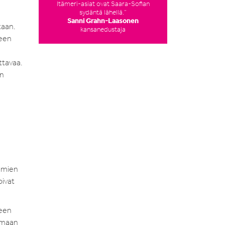
Itämeri-asiat ovat Saara-Sofian
sydäntä lähellä.”
Sanni Grahn-Laasonen
taan.
kansanedustaja
seen
ttavaa.
an
elmien
oivat
keen
aamaan