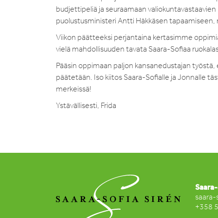
budjettipeliä ja seuraamaan valiokuntavastaavien 
puolustusministeri Antti Häkkäsen tapaamiseen, 
Viikon päätteeksi perjantaina kertasimme oppimia
vielä mahdollisuuden tavata Saara-Sofiaa ruokalass
Pääsin oppimaan paljon kansanedustajan työstä, e
päätetään. Iso kiitos Saara-Sofialle ja Jonnalle 
merkeissä!
Ystävällisesti, 
Saara-
saara-
+358 