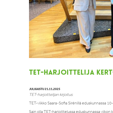
TET-HARJOITTELIJA KER
JULKAISTU 21.11.2025
TET-harjoittelijan kirjoitus
:
TET-viikko Saara-Sofia Sirénillä eduskunnassa 1
Sain olla TET-harjoittelussa eduskunnassa viikon 