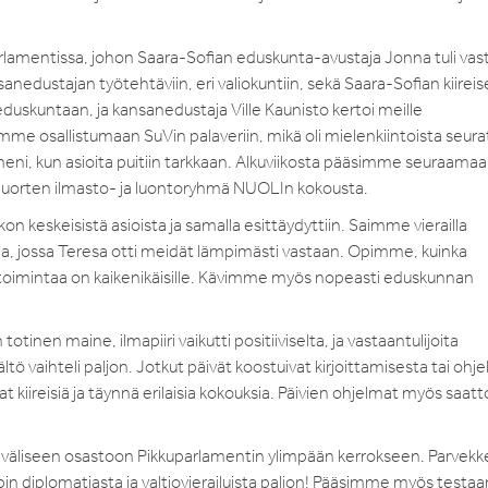
amentissa, johon Saara-Sofian eduskunta-avustaja Jonna tuli vas
nedustajan työtehtäviin, eri valiokuntiin, sekä Saara-Sofian kiirei
 eduskuntaan, ja kansanedustaja Ville Kaunisto kertoi meille
simme osallistumaan SuVin palaveriin, mikä oli mielenkiintoista seura
 meni, kun asioita puitiin tarkkaan. Alkuviikosta pääsimme seuraama
uorten ilmasto- ja luontoryhmä NUOLIn kokousta.
iikon keskeisistä asioista ja samalla esittäydyttiin. Saimme vierailla
a, jossa Teresa otti meidät lämpimästi vastaan. Opimme, kuinka
etoimintaa on kaikenikäisille. Kävimme myös nopeasti eduskunnan
inen maine, ilmapiiri vaikutti positiiviselta, ja vastaantulijoita
isältö vaihteli paljon. Jotkut päivät koostuivat kirjoittamisesta tai ohj
at kiireisiä ja täynnä erilaisia kokouksia. Päivien ohjelmat myös saatt
liseen osastoon Pikkuparlamentin ylimpään kerrokseen. Parvek
pin diplomatiasta ja valtiovierailuista paljon! Pääsimme myös test