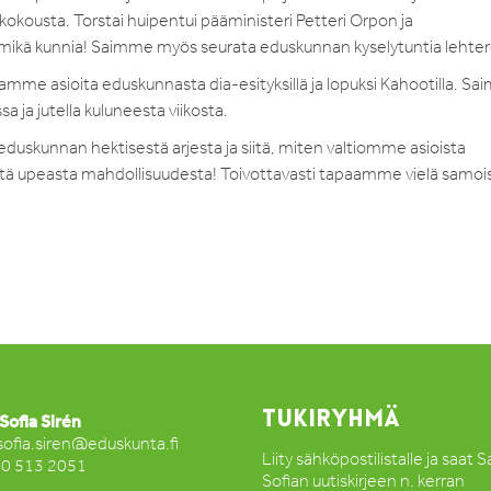
kokousta. Torstai huipentui pääministeri Petteri Orpon ja
mikä kunnia! Saimme myös seurata eduskunnan kyselytuntia lehtere
mme asioita eduskunnasta dia-esityksillä ja lopuksi Kahootilla. S
a ja jutella kuluneesta viikosta.
duskunnan hektisestä arjesta ja siitä, miten valtiomme asioista
tästä upeasta mahdollisuudesta! Toivottavasti tapaamme vielä samoi
Frida
TUKIRYHMÄ
Sofia Sirén
sofia.siren@eduskunta.fi
Liity sähköpostilistalle ja saat 
50 513 2051
Sofian uutiskirjeen n. kerran