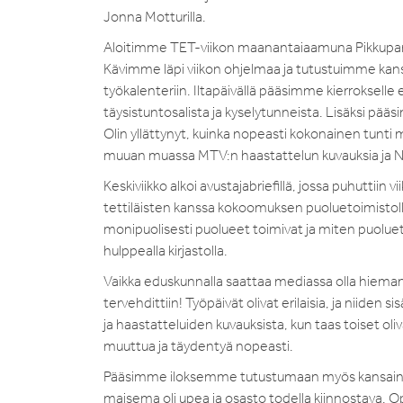
Jonna Motturilla.
Aloitimme TET-viikon maanantaiaamuna Pikkuparl
Kävimme läpi viikon ohjelmaa ja tutustuimme kansa
työkalenteriin. Iltapäivällä pääsimme kierrokselle
täysistuntosalista ja kyselytunneista. Lisäksi pää
Olin yllättynyt, kuinka nopeasti kokonainen tunti
muuan muassa MTV:n haastattelun kuvauksia ja N
Keskiviikko alkoi avustajabriefillä, jossa puhuttiin v
tettiläisten kanssa kokoomuksen puoluetoimistoll
monipuolisesti puolueet toimivat ja miten puolu
hulppealla kirjastolla.
Vaikka eduskunnalla saattaa mediassa olla hieman tot
tervehdittiin! Työpäivät olivat erilaisia, ja niiden s
ja haastatteluiden kuvauksista, kun taas toiset oliv
muuttua ja täydentyä nopeasti.
Pääsimme iloksemme tutustumaan myös kansainvä
maisema oli upea ja osasto todella kiinnostava. O