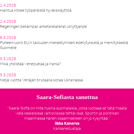
2.4.2026
Hallitus kitkee työperäistä hyväksikäyttöä
2.4.2026
Regeringen bekämpar arbetsrelaterat utnyttjande
6.3.2026
Puheenvuoro EU:n talouden menestymisen edellytyksistä ja merkityksestä
Suomelle
5.3.2026
Mikä yhdistää Venezuelaa ja Irania?
5.3.2026
Neljä vuotta Venäjän brutaalia sotaa Ukrainassa
Saara-Sofiasta sanottua
”Saara-Sofia on niitä nuoria suomalaisia, jotka luotsaavat tätä maata
vielä keskeisissä valtiollisissa tehtävissä. Sportin ja politiikan
maailmassa hänen osaamiselleen on jo kysyntää.”
Ilkka Kanerva
Kansanedustaja