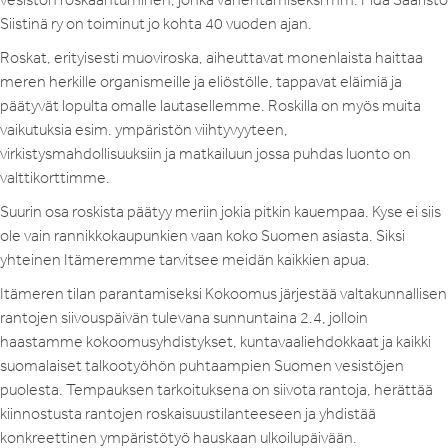
Siistinä ry on toiminut jo kohta 40 vuoden ajan.
Roskat, erityisesti muoviroska, aiheuttavat monenlaista haittaa
meren herkille organismeille ja eliöstölle, tappavat eläimiä ja
päätyvät lopulta omalle lautasellemme. Roskilla on myös muita
vaikutuksia esim. ympäristön viihtyvyyteen,
virkistysmahdollisuuksiin ja matkailuun jossa puhdas luonto on
valttikorttimme.
Suurin osa roskista päätyy meriin jokia pitkin kauempaa. Kyse ei siis
ole vain rannikkokaupunkien vaan koko Suomen asiasta. Siksi
yhteinen Itämeremme tarvitsee meidän kaikkien apua.
Itämeren tilan parantamiseksi Kokoomus järjestää valtakunnallisen
rantojen siivouspäivän tulevana sunnuntaina 2.4, jolloin
haastamme kokoomusyhdistykset, kuntavaaliehdokkaat ja kaikki
suomalaiset talkootyöhön puhtaampien Suomen vesistöjen
puolesta. Tempauksen tarkoituksena on siivota rantoja, herättää
kiinnostusta rantojen roskaisuustilanteeseen ja yhdistää
konkreettinen ympäristötyö hauskaan ulkoilupäivään.