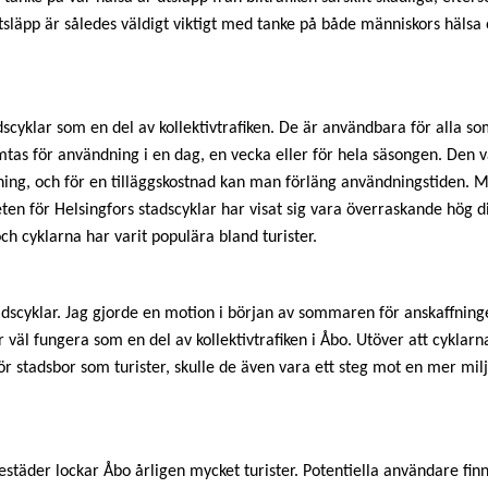
kutsläpp är således väldigt viktigt med tanke på både människors hälsa
dscyklar som en del av kollektivtrafiken. De är användbara för alla so
mtas för användning i en dag, en vecka eller för hela säsongen. Den 
ng, och för en tilläggskostnad kan man förläng användningstiden. M
en för Helsingfors stadscyklar har visat sig vara överraskande hög d
och cyklarna har varit populära bland turister.
adscyklar. Jag gjorde en motion i början av sommaren för anskaffning
 väl fungera som en del av kollektivtrafiken i Åbo. Utöver att cyklarn
för stadsbor som turister, skulle de även vara ett steg mot en mer mil
städer lockar Åbo årligen mycket turister. Potentiella användare finn