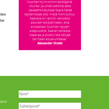
Nuorten hyvinvoinnin edistäjänä,
liikunta- ja urheilukentillä sekä
vapaaehtoistyössä Saara tekee
käytännössä sitä, mistä moni puhuu.
elen
Saaralla on valmiit verkostot
lar
asioiden edistämiseen, eikä
ainoastaan Suomen rajojen
sisäpuolella. Saaran kaltaista
osaavaa ja positiivista tekijää
tarvitaan eduskunnassa!”
Alexander Stubb
Saara-