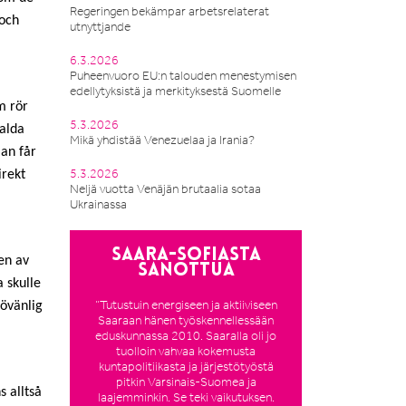
Regeringen bekämpar arbetsrelaterat
 och
utnyttjande
6.3.2026
Puheenvuoro EU:n talouden menestymisen
edellytyksistä ja merkityksestä Suomelle
m rör
5.3.2026
valda
Mikä yhdistää Venezuelaa ja Irania?
an får
5.3.2026
irekt
Neljä vuotta Venäjän brutaalia sotaa
Ukrainassa
Saara-Sofiasta
en av
sanottua
a skulle
”Tutustuin energiseen ja aktiiviseen
jövänlig
Saaraan hänen työskennellessään
eduskunnassa 2010. Saaralla oli jo
tuolloin vahvaa kokemusta
kuntapolitiikasta ja järjestötyöstä
pitkin Varsinais-Suomea ja
s alltså
laajemminkin. Se teki vaikutuksen.