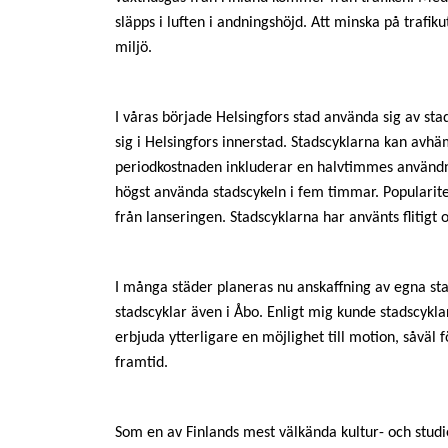
släpps i luften i andningshöjd. Att minska på trafi
miljö.
I våras började Helsingfors stad använda sig av sta
sig i Helsingfors innerstad. Stadscyklarna kan avhä
periodkostnaden inkluderar en halvtimmes användni
högst använda stadscykeln i fem timmar. Popularitet
från lanseringen. Stadscyklarna har använts flitigt 
I många städer planeras nu anskaffning av egna st
stadscyklar även i Åbo. Enligt mig kunde stadscyklar
erbjuda ytterligare en möjlighet till motion, såväl 
framtid.
Som en av Finlands mest välkända kultur- och studie