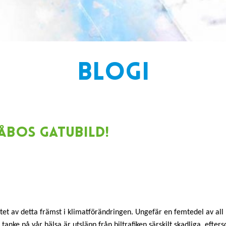
BLOGI
 ÅBOS GATUBILD!
atet av detta främst i klimatförändringen. Ungefär en femtedel av all
anke på vår hälsa är utsläpp från biltrafiken särskilt skadliga, efter