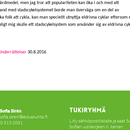
 färdmedel, men jag tror att populariteten kan öka i och med att
amband med stadscykelsystemet borde man överväga om en del av
ka folk att cykla, kan man speciellt utnyttja eldrivna cyklar eftersom 
nligt mig skulle ett stadscykelsystem som använder sig av eldrivna cyk
Underrättelser
30.8.2016
TUKIRYHMÄ
Sofia Sirén
sofia.siren@eduskunta.fi
Liity sähköpostilistalle ja saat 
50 513 2051
Sofian uutiskirjeen n. kerran