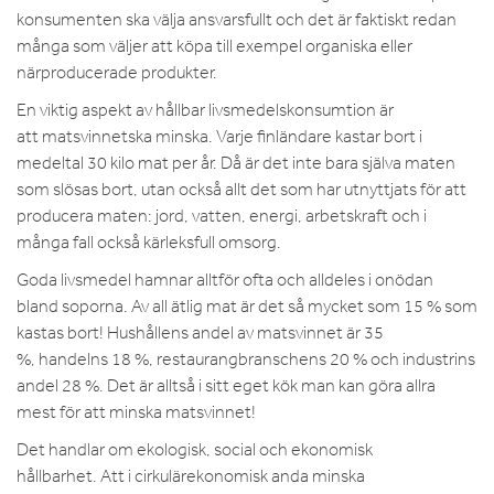
konsumenten ska välja ansvarsfullt och det är faktiskt redan
många som väljer att köpa till exempel organiska eller
närproducerade produkter.
En viktig aspekt av hållbar livsmedelskonsumtion är
att matsvinnetska minska. Varje finländare kastar bort i
medeltal 30 kilo mat per år. Då är det inte bara själva maten
som slösas bort, utan också allt det som har utnyttjats för att
producera maten: jord, vatten, energi, arbetskraft och i
många fall också kärleksfull omsorg.
Goda livsmedel hamnar alltför ofta och alldeles i onödan
bland soporna. Av all ätlig mat är det så mycket som 15 % som
kastas bort! Hushållens andel av matsvinnet är 35
%, handelns 18 %, restaurangbranschens 20 % och industrins
andel 28 %. Det är alltså i sitt eget kök man kan göra allra
mest för att minska matsvinnet!
Det handlar om ekologisk, social och ekonomisk
hållbarhet. Att i cirkulärekonomisk anda minska