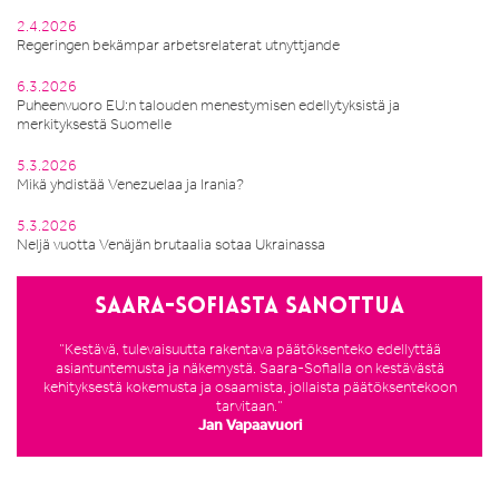
2.4.2026
Regeringen bekämpar arbetsrelaterat utnyttjande
6.3.2026
Puheenvuoro EU:n talouden menestymisen edellytyksistä ja
merkityksestä Suomelle
5.3.2026
Mikä yhdistää Venezuelaa ja Irania?
5.3.2026
Neljä vuotta Venäjän brutaalia sotaa Ukrainassa
Saara-Sofiasta sanottua
”Kestävä, tulevaisuutta rakentava päätöksenteko edellyttää
asiantuntemusta ja näkemystä. Saara-Sofialla on kestävästä
kehityksestä kokemusta ja osaamista, jollaista päätöksentekoon
tarvitaan.”
Jan Vapaavuori