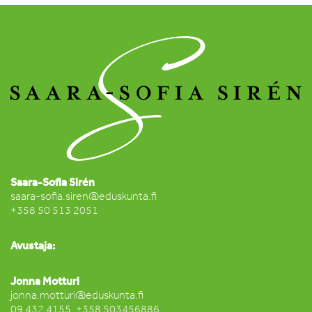
Saara-Sofia Sirén
saara-sofia.siren@eduskunta.fi
+358 50 513 2051
Avustaja:
Jonna Motturi
jonna.motturi@eduskunta.fi
09 432 4155, +358 503456886