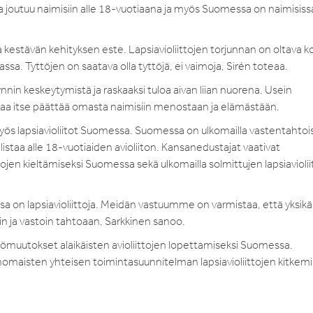
sa joutuu naimisiin alle 18-vuotiaana ja myös Suomessa on naimisiss
a kestävän kehityksen este. Lapsiavioliittojen torjunnan on oltava k
ssa. Tyttöjen on saatava olla tyttöjä, ei vaimoja, Sirén toteaa.
ynnin keskeytymistä ja raskaaksi tuloa aivan liian nuorena. Usein
töt saa itse päättää omasta naimisiin menostaan ja elämästään.
ös lapsiavioliitot Suomessa. Suomessa on ulkomailla vastentahtoi
istaa alle 18-vuotiaiden avioliiton. Kansanedustajat vaativat
ojen kieltämiseksi Suomessa sekä ulkomailla solmittujen lapsiaviolii
 on lapsiavioliittoja. Meidän vastuumme on varmistaa, että yksik
sin ja vastoin tahtoaan, Sarkkinen sanoo.
ntömuutokset alaikäisten avioliittojen lopettamiseksi Suomessa.
maisten yhteisen toimintasuunnitelman lapsiavioliittojen kitkemi