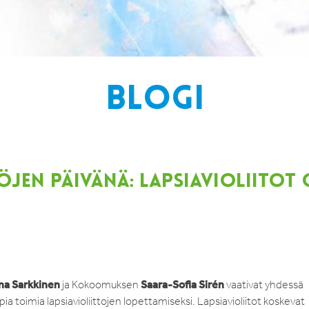
BLOGI
JEN PÄIVÄNÄ: LAPSIAVIOLIITOT
a Sarkkinen
Saara-Sofia Sirén
ja Kokoomuksen
vaativat yhdessä
a toimia lapsiavioliittojen lopettamiseksi. Lapsiavioliitot koskevat