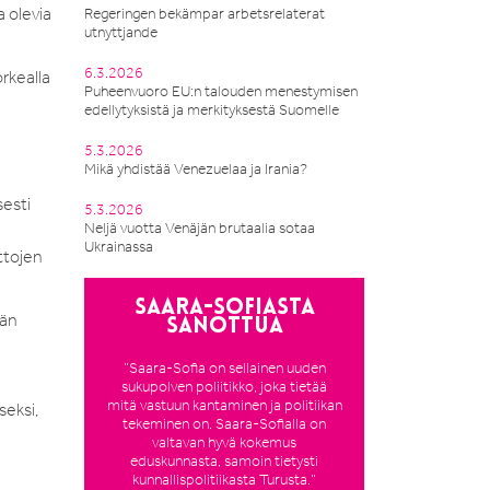
a olevia
Regeringen bekämpar arbetsrelaterat
utnyttjande
6.3.2026
orkealla
Puheenvuoro EU:n talouden menestymisen
edellytyksistä ja merkityksestä Suomelle
5.3.2026
Mikä yhdistää Venezuelaa ja Irania?
sesti
5.3.2026
Neljä vuotta Venäjän brutaalia sotaa
Ukrainassa
ttojen
Saara-Sofiasta
ään
sanottua
”Saara-Sofia on sellainen uuden
sukupolven poliitikko, joka tietää
mitä vastuun kantaminen ja politiikan
seksi,
tekeminen on. Saara-Sofialla on
valtavan hyvä kokemus
eduskunnasta, samoin tietysti
kunnallispolitiikasta Turusta.”