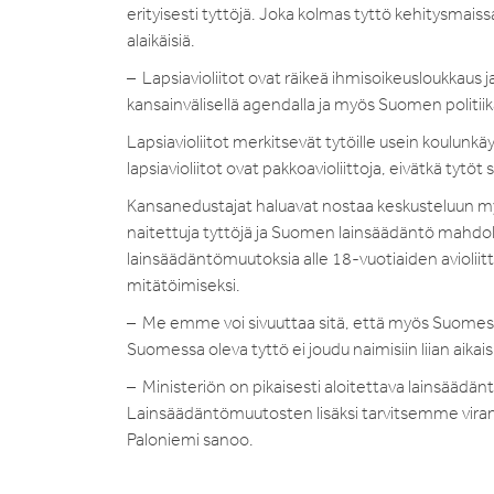
erityisesti tyttöjä. Joka kolmas tyttö kehitysmais
alaikäisiä.
– Lapsiavioliitot ovat räikeä ihmisoikeusloukkaus j
kansainvälisellä agendalla ja myös Suomen politiika
Lapsiavioliitot merkitsevät tytöille usein koulunkä
lapsiavioliitot ovat pakkoavioliittoja, eivätkä ty
Kansanedustajat haluavat nostaa keskusteluun my
naitettuja tyttöjä ja Suomen lainsäädäntö mahdoll
lainsäädäntömuutoksia alle 18-vuotiaiden avioliitt
mitätöimiseksi.
– Me emme voi sivuuttaa sitä, että myös Suomessa
Suomessa oleva tyttö ei joudu naimisiin liian aikai
– Ministeriön on pikaisesti aloitettava lainsäädä
Lainsäädäntömuutosten lisäksi tarvitsemme virano
Paloniemi sanoo.