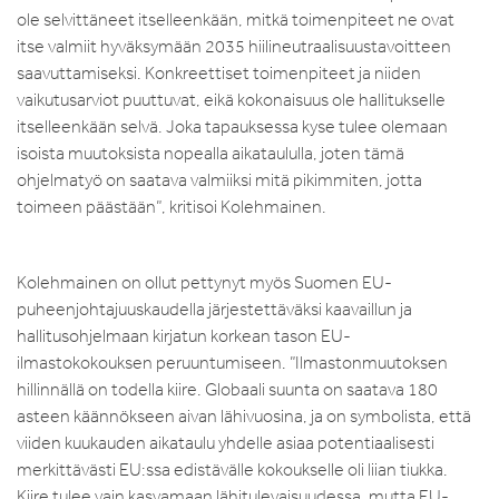
ole selvittäneet itselleenkään, mitkä toimenpiteet ne ovat
itse valmiit hyväksymään 2035 hiilineutraalisuustavoitteen
saavuttamiseksi. Konkreettiset toimenpiteet ja niiden
vaikutusarviot puuttuvat, eikä kokonaisuus ole hallitukselle
itselleenkään selvä. Joka tapauksessa kyse tulee olemaan
isoista muutoksista nopealla aikataululla, joten tämä
ohjelmatyö on saatava valmiiksi mitä pikimmiten, jotta
toimeen päästään”, kritisoi Kolehmainen.
Kolehmainen on ollut pettynyt myös Suomen EU-
puheenjohtajuuskaudella järjestettäväksi kaavaillun ja
hallitusohjelmaan kirjatun korkean tason EU-
ilmastokokouksen peruuntumiseen. ”Ilmastonmuutoksen
hillinnällä on todella kiire. Globaali suunta on saatava 180
asteen käännökseen aivan lähivuosina, ja on symbolista, että
viiden kuukauden aikataulu yhdelle asiaa potentiaalisesti
merkittävästi EU:ssa edistävälle kokoukselle oli liian tiukka.
Kiire tulee vain kasvamaan lähitulevaisuudessa, mutta EU-