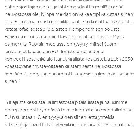
puheenjohtajan aloite- ja johtomandaattia meillä ei enää
neuvostossa ole. Niinpä meidän on vaikeampi vaikuttaa siihen,
että EU:n oma ilmastopolitiikka saataisiin korjattua nykyisestä
katastrofaalisesta 3-3,5 asteen lämpenemisen polusta
Pariisin sopimusta kunnioittavalle, turvalliselle uralle. Myös
esimerkiksi Ruotsin mediassa on kysytty, miksei Suomi
lunastanut lupaustaan EU-ilmastojohtajuudesta
konkreettisesti eikä aloittanut virallista keskustelua EU:n 2030
-päästövähennystavoitteen kiristämisestä neuvostossa
senkään jälkeen, kun parlamentti ja komissio ilmaisivat halunsa
siihen.”
”Ylirajaista keskustelua ilmastosta pitäisi lisätä ja halusimme
energiaremonttiryhmässä toimia keskustelun mahdollistajina
EU:n suuntaan. Olen tyytyväinen siihen, että yhteisiä
ratkaisuja ja tavoitteita löytyi viikonlopun aikana”, Sirén toteaa.