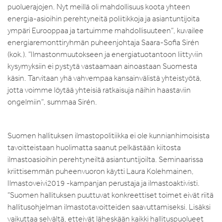
puoluerajojen. Nyt meillä oli mahdollisuus koota yhteen
energia-asioihin perehtyneitä poliitikkoja ja asiantuntijoita
ympäri Eurooppaa ja tartuimme mahdollisuuteen”, kuvailee
energiaremonttiryhmän puheenjohtaja Saara-Sofia Sirén
(kok.). ”Ilmastonmuutokseen ja energiatuotantoon liittyviin
kysymyksiin ei pystytä vastaamaan ainoastaan Suomesta
käsin. Tarvitaan yhä vahvempaa kansainvälistä yhteistyötä,
jotta voimme löytää yhteisiä ratkaisuja näihin haastaviin
ongelmiin”, summaa Sirén.
Suomen hallituksen ilmastopolitiikka ei ole kunnianhimoisista
tavoitteistaan huolimatta saanut pelkästään kiitosta
ilmastoasioihin perehtyneiltä asiantuntijoilta. Seminaarissa
kriittisemmän puheenvuoron käytti Laura Kolehmainen,
Ilmastoveivi2019 -kampanjan perustaja ja ilmastoaktivisti.
”Suomen hallituksen puuttuvat konkreettiset toimet eivät riitä
hallitusohjelman ilmastotavoitteiden saavuttamiseksi. Lisäksi
vaikuttaa selvältä, etteivät läheskään kaikki hallituspuolueet