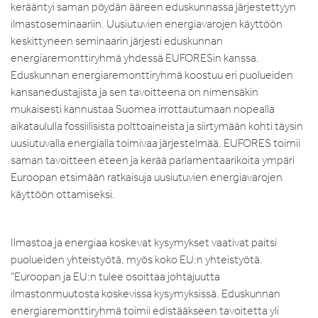
kerääntyi saman pöydän ääreen eduskunnassa järjestettyyn
ilmastoseminaariin. Uusiutuvien energiavarojen käyttöön
keskittyneen seminaarin järjesti eduskunnan
energiaremonttiryhmä yhdessä EUFORESin kanssa.
Eduskunnan energiaremonttiryhmä koostuu eri puolueiden
kansanedustajista ja sen tavoitteena on nimensäkin
mukaisesti kannustaa Suomea irrottautumaan nopealla
aikataululla fossiilisista polttoaineista ja siirtymään kohti täysin
uusiutuvalla energialla toimivaa järjestelmää. EUFORES toimii
saman tavoitteen eteen ja kerää parlamentaarikoita ympäri
Euroopan etsimään ratkaisuja uusiutuvien energiavarojen
käyttöön ottamiseksi.
Ilmastoa ja energiaa koskevat kysymykset vaativat paitsi
puolueiden yhteistyötä, myös koko EU:n yhteistyötä.
”Euroopan ja EU:n tulee osoittaa johtajuutta
ilmastonmuutosta koskevissa kysymyksissä. Eduskunnan
energiaremonttiryhmä toimii edistääkseen tavoitetta yli