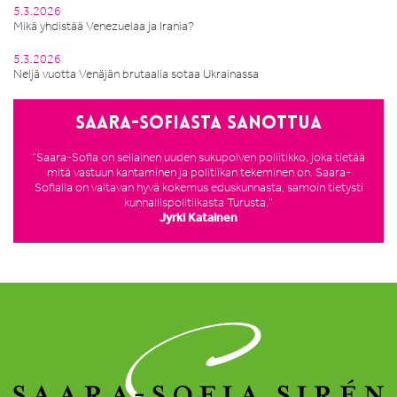
5.3.2026
Mikä yhdistää Venezuelaa ja Irania?
5.3.2026
Neljä vuotta Venäjän brutaalia sotaa Ukrainassa
Saara-Sofiasta sanottua
”Saara-Sofia on sellainen uuden sukupolven poliitikko, joka tietää
mitä vastuun kantaminen ja politiikan tekeminen on. Saara-
Sofialla on valtavan hyvä kokemus eduskunnasta, samoin tietysti
kunnallispolitiikasta Turusta.”
Jyrki Katainen