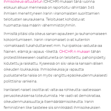
ihmisoikeusvaltuutetun
(OHCHR) mukaan tänä vuonna
elokuun alkuun mennessä on raportoitu vähintään 345
ihmisen menehtyneen Iranin viranomaisten suorittamien
teloitusten seurauksena. Teloitukset kohdistuvat
huomattavissa määrin vähemmistöryhmiin.
Ihmisillä pitäisi olla oikeus sananvapauteen ja rauhanomaiseen
kokoontumiseen. Iranin viranomaiset ovat kuitenkin
voimakkaasti tukahduttaneet mm. huivipakkoa vastustavaa
Nainen, elämä ja vapaus -liikettä.
OHCHR:n mukaan
tähän
protestiliikkeeseen osallistuneita on teloitettu, pahoinpidelty,
kidutettu ja raiskattu. Kyseessä on siis vakavia kansainvälisen
oikeuden loukkauksia. Ihmisoikeuksia ja vapautta
puolustaneita naisia on myös vangittu epäoikeudenmukaisesti
poliittisina vankeina.
Iranilaiset naiset osoittavat valtavaa rohkeutta vaatiessaan
perusoikeuksiensa toteutumista. He vaativat demokratiaa,
oikeudenmukaisuutta ja itsemääräämisoikeutta. Iranin
feministinen liike taistelee siis sinnikkäästi ihmisoikeuksien