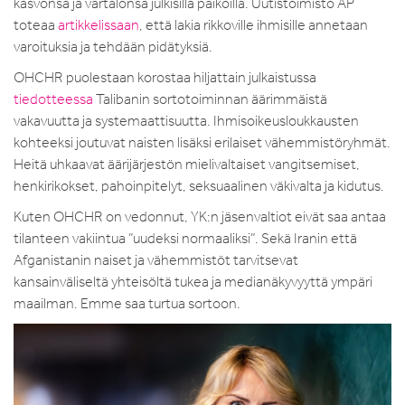
kasvonsa ja vartalonsa julkisilla paikoilla. Uutistoimisto AP
toteaa
artikkelissaan
, että lakia rikkoville ihmisille annetaan
varoituksia ja tehdään pidätyksiä.
OHCHR puolestaan korostaa hiljattain julkaistussa
tiedotteessa
Talibanin sortotoiminnan äärimmäistä
vakavuutta ja systemaattisuutta. Ihmisoikeusloukkausten
kohteeksi joutuvat naisten lisäksi erilaiset vähemmistöryhmät.
Heitä uhkaavat äärijärjestön mielivaltaiset vangitsemiset,
henkirikokset, pahoinpitelyt, seksuaalinen väkivalta ja kidutus.
Kuten OHCHR on vedonnut, YK:n jäsenvaltiot eivät saa antaa
tilanteen vakiintua ”uudeksi normaaliksi”. Sekä Iranin että
Afganistanin naiset ja vähemmistöt tarvitsevat
kansainväliseltä yhteisöltä tukea ja medianäkyvyyttä ympäri
maailman. Emme saa turtua sortoon.