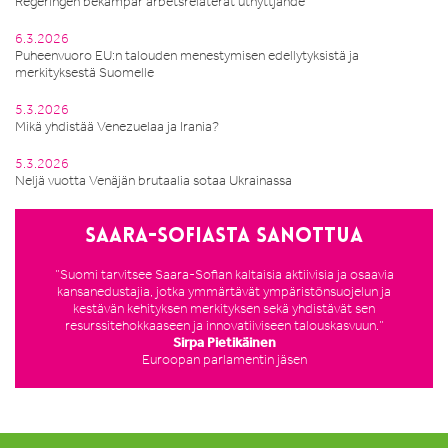
Regeringen bekämpar arbetsrelaterat utnyttjande
6.3.2026
Puheenvuoro EU:n talouden menestymisen edellytyksistä ja
merkityksestä Suomelle
5.3.2026
Mikä yhdistää Venezuelaa ja Irania?
5.3.2026
Neljä vuotta Venäjän brutaalia sotaa Ukrainassa
Saara-Sofiasta sanottua
”Suomi tarvitsee Saara-Sofian kaltaisia aktiivisia ja osaavia
kansanedustajia, jotka ymmärtävät ympäristönsuojelun ja
kestävän kehityksen merkityksen sekä yhdistävät sen
resurssitehokkaaseen ja innovatiiviseen talouskasvuun.”
Sirpa Pietikäinen
Euroopan parlamentin jäsen