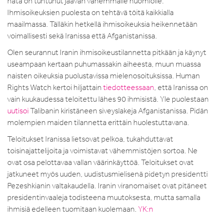
hätä on tuntunut jäävän vähemmälle huomiolle.
Ihmisoikeuksien puolesta on tehtävä töitä kaikkialla
maailmassa. Tälläkin hetkellä ihmisoikeuksia heikennetään
voimallisesti sekä Iranissa että Afganistanissa.
Olen seurannut Iranin ihmisoikeustilannetta pitkään ja käynyt
useampaan kertaan puhumassakin aiheesta, muun muassa
naisten oikeuksia puolustavissa mielenosoituksissa. Human
Rights Watch kertoi hiljattain
tiedotteessaan
, että Iranissa on
vain kuukaudessa teloitettu lähes 90 ihmisistä. Yle puolestaan
uutisoi
Talibanin kiristäneen siveyslakeja Afganistanissa. Pidän
molempien maiden tilannetta erittäin huolestuttavana.
Teloitukset Iranissa lietsovat pelkoa, tukahduttavat
toisinajattelijoita ja voimistavat vähemmistöjen sortoa. Ne
ovat osa pelottavaa vallan väärinkäyttöä. Teloitukset ovat
jatkuneet myös uuden, uudistusmielisenä pidetyn presidentti
Pezeshkianin valtakaudella. Iranin viranomaiset ovat pitäneet
presidentinvaaleja todisteena muutoksesta, mutta samalla
ihmisiä edelleen tuomitaan kuolemaan.
YK:n