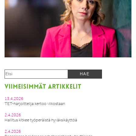
VIIMEISIMMÄT ARTIKKELIT
13.4.2026
TET-harjoittelija kertoo viikostaan
2.4.2026
Hallitus kitkee työperäistä hyväksikäyttöä
2.4.2026