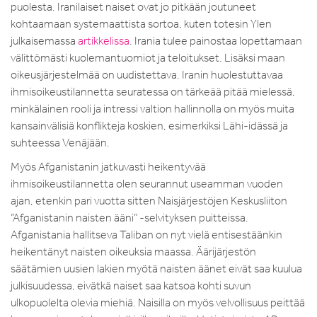
puolesta. Iranilaiset naiset ovat jo pitkään joutuneet
kohtaamaan systemaattista sortoa, kuten totesin Ylen
julkaisemassa
artikkelissa
. Irania tulee painostaa lopettamaan
välittömästi kuolemantuomiot ja teloitukset. Lisäksi maan
oikeusjärjestelmää on uudistettava. Iranin huolestuttavaa
ihmisoikeustilannetta seuratessa on tärkeää pitää mielessä,
minkälainen rooli ja intressi valtion hallinnolla on myös muita
kansainvälisiä konflikteja koskien, esimerkiksi Lähi-idässä ja
suhteessa Venäjään.
Myös Afganistanin jatkuvasti heikentyvää
ihmisoikeustilannetta olen seurannut useamman vuoden
ajan, etenkin pari vuotta sitten Naisjärjestöjen Keskusliiton
”Afganistanin naisten ääni” -selvityksen puitteissa.
Afganistania hallitseva Taliban on nyt vielä entisestäänkin
heikentänyt naisten oikeuksia maassa. Äärijärjestön
säätämien uusien lakien myötä naisten äänet eivät saa kuulua
julkisuudessa, eivätkä naiset saa katsoa kohti suvun
ulkopuolelta olevia miehiä. Naisilla on myös velvollisuus peittää