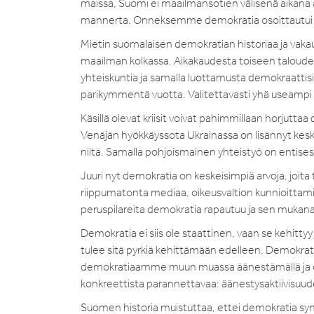
maissa, Suomi ei maailmansotien välisenä aikana aj
mannerta. Onneksemme demokratia osoittautui 
Mietin suomalaisen demokratian historiaa ja vaka
maailman kolkassa. Aikakaudesta toiseen taloudellise
yhteiskuntia ja samalla luottamusta demokraattisi
parikymmentä vuotta. Valitettavasti yhä useampi i
Käsillä olevat kriisit voivat pahimmillaan horjutta
Venäjän hyökkäyssota Ukrainassa on lisännyt kesku
niitä. Samalla pohjoismainen yhteistyö on entises
Juuri nyt demokratia on keskeisimpiä arvoja, joita t
riippumatonta mediaa, oikeusvaltion kunnioittamis
peruspilareita demokratia rapautuu ja sen mukana
Demokratia ei siis ole staattinen, vaan se kehit
tulee sitä pyrkiä kehittämään edelleen. Demokratia
demokratiaamme muun muassa äänestämällä ja osal
konkreettista parannettavaa: äänestysaktiivisuud
Suomen historia muistuttaa, ettei demokratia synt