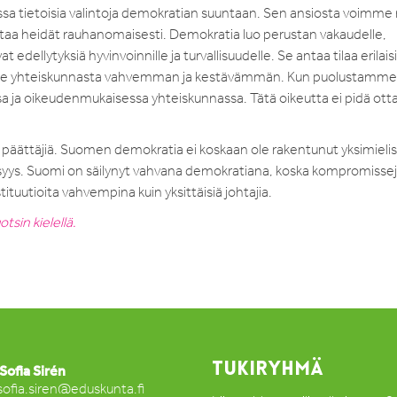
ssa tietoisia valintoja demokratian suuntaan. Sen ansiosta voimme 
htaa heidät rauhanomaisesti. Demokratia luo perustan vakaudelle,
dellytyksiä hyvinvoinnille ja turvallisuudelle. Se antaa tilaa erilaisi
ekee yhteiskunnasta vahvemman ja kestävämmän. Kun puolustamme
 ja oikeudenmukaisessa yhteiskunnassa. Tätä oikeutta ei pidä ott
 päättäjiä. Suomen demokratia ei koskaan ole rakentunut yksimielis
ielisyys. Suomi on säilynyt vahvana demokratiana, koska kompromisse
ituutioita vahvempina kuin yksittäisiä johtajia.
tsin kielellä.
TUKIRYHMÄ
Sofia Sirén
sofia.siren@eduskunta.fi