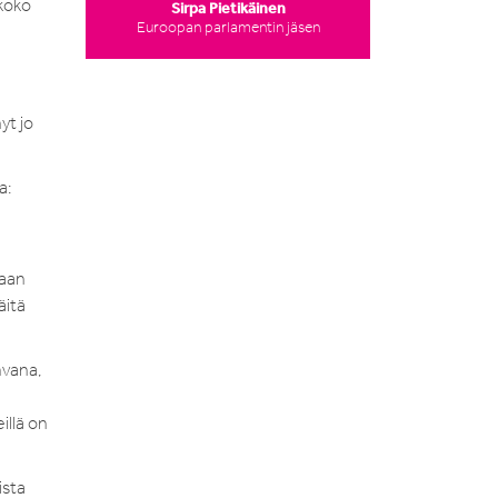
 koko
Sirpa Pietikäinen
Euroopan parlamentin jäsen
yt jo
a:
vaan
äitä
hvana,
illä on
ista