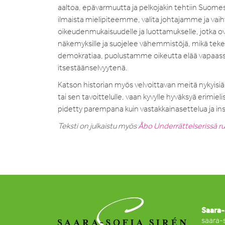
aaltoa, epävarmuutta ja pelkojakin tehtiin Suome
ilmaista mielipiteemme, valita johtajamme ja vai
oikeudenmukaisuudelle ja luottamukselle, jotka ovat e
näkemyksille ja suojelee vähemmistöjä, mikä t
demokratiaa, puolustamme oikeutta elää vapaassa
itsestäänselvyytenä.
Katson historian myös velvoittavan meitä nykyisiä
tai sen tavoittelulle, vaan kyvylle hyväksyä erim
pidetty parempana kuin vastakkainasettelua ja inst
Teksti on julkaistu myös
Åbo Underrättelserissä ruo
Saara-
saara-