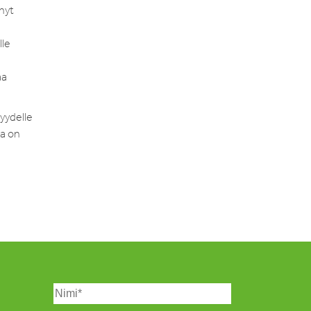
nyt
lle
aa
yydelle
ja on