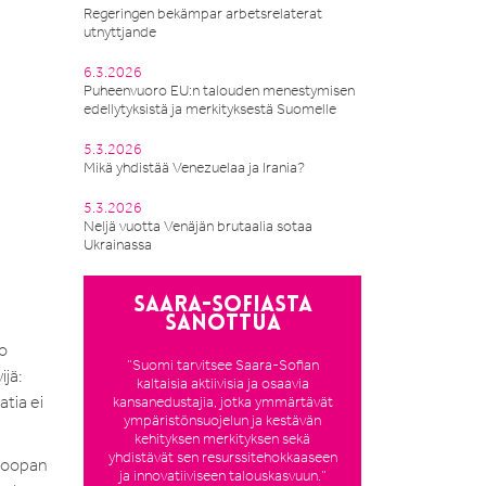
Regeringen bekämpar arbetsrelaterat
utnyttjande
6.3.2026
Puheenvuoro EU:n talouden menestymisen
edellytyksistä ja merkityksestä Suomelle
5.3.2026
Mikä yhdistää Venezuelaa ja Irania?
5.3.2026
Neljä vuotta Venäjän brutaalia sotaa
Ukrainassa
Saara-Sofiasta
sanottua
jo
”Suomi tarvitsee Saara-Sofian
ijä:
kaltaisia aktiivisia ja osaavia
tia ei
kansanedustajia, jotka ymmärtävät
ympäristönsuojelun ja kestävän
kehityksen merkityksen sekä
yhdistävät sen resurssitehokkaaseen
uroopan
ja innovatiiviseen talouskasvuun.”