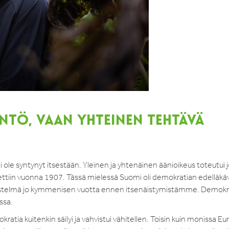
INTÖ, VAAN YHTEINEN TEHTÄVÄ
ole syntynyt itsestään. Yleinen ja yhtenäinen äänioikeus toteutui 
tiin vuonna 1907. Tässä mielessä Suomi oli demokratian edelläkäv
jestelmä jo kymmenisen vuotta ennen itsenäistymistämme. Demokra
essa.
kratia kuitenkin säilyi ja vahvistui vähitellen. Toisin kuin monissa E