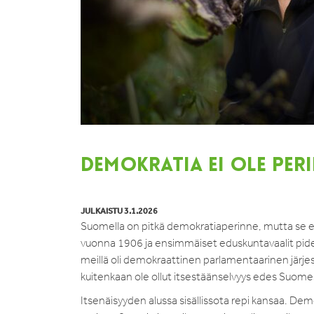
DEMOKRATIA EI OLE PER
JULKAISTU 3.1.2026
Suomella on pitkä demokratiaperinne, mutta se ei 
vuonna 1906 ja ensimmäiset eduskuntavaalit pidet
meillä oli demokraattinen parlamentaarinen jär
kuitenkaan ole ollut itsestäänselvyys edes Suom
Itsenäisyyden alussa sisällissota repi kansaa. Demo