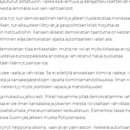
autunut diktatuuriin, vaikka epävarmuus ja ääriajattelu koettelivat
kestävämmäksi kuin sen vaihtoehdot.
utta nyt, kun demokraattinen kehitys jälleen huolestuttaa monessa
t, turvallisuuteen liittyvät ja geopoliittiset kriisit horjuttavat
in instituutioihin. Kansainvälisesti demokratian taantuma on kestän
hminen elää demokratian sijasta autoritaarisen vallan alla.
a demokratian tilaa entisestään, mutta ne voivat myös kirkastaa arvoj
stelua eurooppalaisista arvoista ja vahvistanut halua puolustaa
tään lisännyt painoarvoa.
ulee vaalia ja vahvistaa. Se ei edellytä ainoastaan toimivia vaaleja, 
ta ja kansalaisjärjestöjen vapaita toimintamahdollisuuksia. Ilman n
 heikentyy myös yksilöiden vapaus ja mahdollisuudet.
tyy ja mukautuu jatkuvasti. Mikäli haluamme pitää demokratiamme va
a ei ole ilman kansalaisia ja jokainen meistä voi osaltaan vahvistaa
listumalla yhteiskunnalliseen keskusteluun. Esimerkiksi tässä me
essa Suomi jää jälkeen muista Pohjoismaista.
ynyt helppoina aikoina, vaan aivan päinvastoin. Keskellä autoritaar