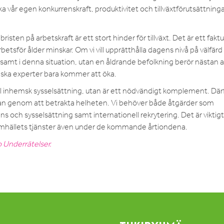
ka vår egen konkurrenskraft, produktivitet och tillväxtförutsättninga
sten på arbetskraft är ett stort hinder för tillväxt. Det är ett fakt
arbetsför ålder minskar. Om vi vill upprätthålla dagens nivå på välfär
nsamt i denna situation, utan en åldrande befolkning berör nästan a
dska experter bara kommer att öka.
till inhemsk sysselsättning, utan är ett nödvändigt komplement. Där
tan genom att betrakta helheten. Vi behöver både åtgärder som
och sysselsättning samt internationell rekrytering. Det är viktigt
ssamhällets tjänster även under de kommande årtiondena.
 Underrätelser.