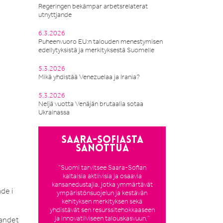
Regeringen bekämpar arbetsrelaterat
utnyttjande
6.3.2026
Puheenvuoro EU:n talouden menestymisen
edellytyksistä ja merkityksestä Suomelle
5.3.2026
Mikä yhdistää Venezuelaa ja Irania?
5.3.2026
Neljä vuotta Venäjän brutaalia sotaa
Ukrainassa
Saara-Sofiasta
sanottua
”Suomi tarvitsee Saara-Sofian
kaltaisia aktiivisia ja osaavia
kansanedustajia, jotka ymmärtävät
de i
ympäristönsuojelun ja kestävän
kehityksen merkityksen sekä
yhdistävät sen resurssitehokkaaseen
ja innovatiiviseen talouskasvuun.”
landet