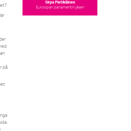
Sirpa Pietikäinen
het?
Euroopan parlamentin jäsen
lar
rder
rmed
kan
t
r på
Det
riga
sida.
e