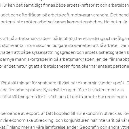
 Hur kan det samtidigt finnas både arbetskraftsbrist och arbetslös
utbudet och efterfrågan på arbetskraft motsvarar varandra. Det hand
ompetens inte möter arbetsgivarnas kompetensbehov. Helheten är
kraft på arbetsmarknaden, både till följd av invandring och av åtgä
 större antal människor än tidigare strävar efter att få arbete. Dä
rknaden att både sysselsättningsgraden och arbetslöshetsgraden 
ion där nya människor träder in på arbetsmarknaden: en del får snabb
 är det naturligt att arbetslösheten först ökar när antalet persone
t förutsättningar för snabbare tillväxt när ekonomin vänder uppåt. 
skapa fler arbetsplatser. Sysselsättningen följer tillväxten med viss
a förutsättningarna för tillväxt, och till detta arbete har regeringen
 beroende av export, är tätt kopplad till hur ekonomin utvecklas i öv
 vår ekonomiska utveckling, och konjunkturen har inte varit på vår 
rkat Finland mer än våra jämförelseländer. Geografin och andra yttr