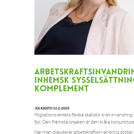
ARBETSKRAFTSINVANDRIN
INHEMSK SYSSELSÄTTNIN
KOMPLEMENT
JULKAISTU 12.2.2026
Migrationsverkets färska statistik över invandring 
fjol. Den främsta orsaken är den svåra konjunktu
När man diskuterar arbetskraftsinvandring stöter 