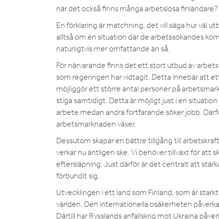
när det också finns många arbetslösa finländare?
En förklaring är matchning, det vill säga hur väl 
alltså om en situation där de arbetssökandes k
naturligtvis mer omfattande än så.
För närvarande finns det ett stort utbud av arbets
som regeringen har vidtagit. Detta innebär att ett
möjliggör ett större antal personer på arbetsma
stiga samtidigt. Detta är möjligt just i en situat
arbete medan andra fortfarande söker jobb. Därför
arbetsmarknaden växer.
Dessutom skapar en bättre tillgång till arbetskraf
verkar nu äntligen ske. Vi behöver tillväxt för att 
eftersläpning. Just därför är det centralt att stärk
förbundit sig.
Utvecklingen i ett land som Finland, som är starkt
världen. Den internationella osäkerheten påverkar
Därtill har Rysslands anfallskrig mot Ukraina påve