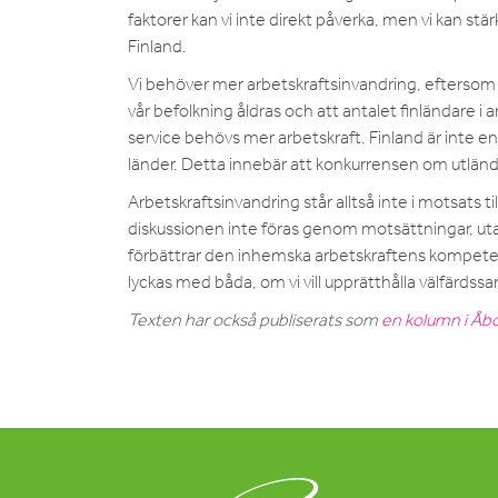
faktorer kan vi inte direkt påverka, men vi kan stär
Finland.
Vi behöver mer arbetskraftsinvandring, eftersom bri
vår befolkning åldras och att antalet finländare i 
service behövs mer arbetskraft. Finland är inte e
länder. Detta innebär att konkurrensen om utlän
Arbetskraftsinvandring står alltså inte i motsats 
diskussionen inte föras genom motsättningar, u
förbättrar den inhemska arbetskraftens kompetens 
lyckas med båda, om vi vill upprätthålla välfärd
Texten har också publiserats som
en kolumn i Åbo