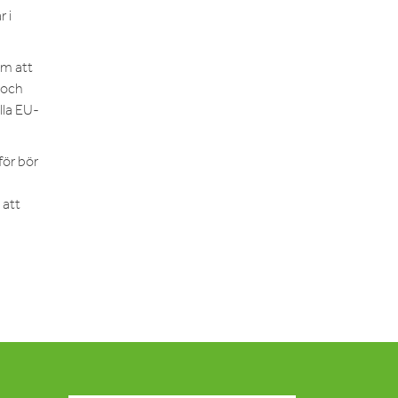
r i
um att
d och
lla EU-
för bör
 att