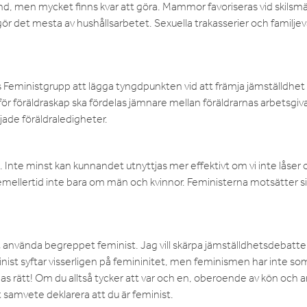
and, men mycket finns kvar att göra. Mammor favoriseras vid skilsm
ör det mesta av hushållsarbetet. Sexuella trakasserier och familjev
 Feministgrupp att lägga tyngdpunkten vid att främja jämställdhet 
 för föräldraskap ska fördelas jämnare mellan föräldrarnas arbetsgiv
jade föräldraledigheter.
alla. Inte minst kan kunnandet utnyttjas mer effektivt om vi inte låser 
mellertid inte bara om män och kvinnor. Feministerna motsätter sig
 använda begreppet feminist. Jag vill skärpa jämställdhetsdebatt
ist syftar visserligen på femininitet, men feminismen har inte so
las rätt! Om du alltså tycker att var och en, oberoende av kön och 
t samvete deklarera att du är feminist.