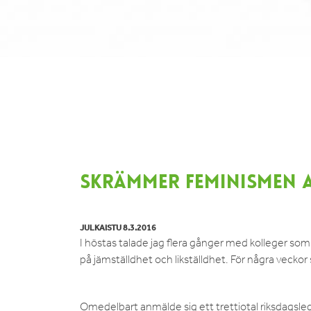
SKRÄMMER FEMINISMEN 
JULKAISTU 8.3.2016
I höstas talade jag flera gånger med kolleger som r
på jämställdhet och likställdhet. För några veck
Omedelbart anmälde sig ett trettiotal riksdagsle