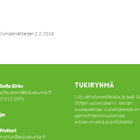
o Underrättelser 2.2.2016
TUKIRYHMÄ
Sofia Sirén
sofia.siren@eduskunta.fi
Liity sähköpostilistalle ja saat 
50 513 2051
Sofian uutiskirjeen n. kerran
kuukaudessa. Uutiskirjeessä on
ja:
ajankohtaisia kuulumisia
eduskunnasta ja politiikasta.
Motturi
motturi@eduskunta.fi