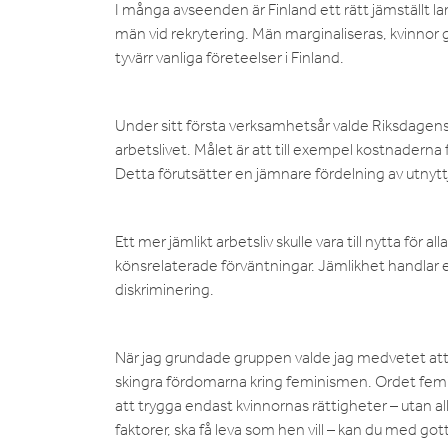
I många avseenden är Finland ett rätt jämställt l
män vid rekrytering. Män marginaliseras, kvinnor g
tyvärr vanliga företeelser i Finland.
Under sitt första verksamhetsår valde Riksdagens
arbetslivet. Målet är att till exempel kostnaderna
Detta förutsätter en jämnare fördelning av utnytt
Ett mer jämlikt arbetsliv skulle vara till nytta för 
könsrelaterade förväntningar. Jämlikhet handlar e
diskriminering.
När jag grundade gruppen valde jag medvetet att
skingra fördomarna kring feminismen. Ordet femin
att trygga endast kvinnornas rättigheter – utan al
faktorer, ska få leva som hen vill – kan du med got