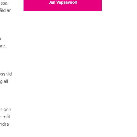
Jan Vapaavuori
ässa,
åld är
i
are.
oss vid
 all
en och
m mål
andra