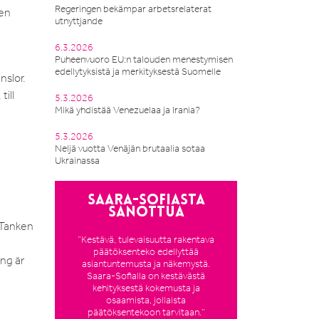
Regeringen bekämpar arbetsrelaterat
pen
utnyttjande
6.3.2026
Puheenvuoro EU:n talouden menestymisen
edellytyksistä ja merkityksestä Suomelle
nslor.
ill
5.3.2026
Mikä yhdistää Venezuelaa ja Irania?
5.3.2026
Neljä vuotta Venäjän brutaalia sotaa
Ukrainassa
Saara-Sofiasta
sanottua
. Tanken
”Kestävä, tulevaisuutta rakentava
päätöksenteko edellyttää
ng är
asiantuntemusta ja näkemystä.
Saara-Sofialla on kestävästä
kehityksestä kokemusta ja
osaamista, jollaista
päätöksentekoon tarvitaan.”