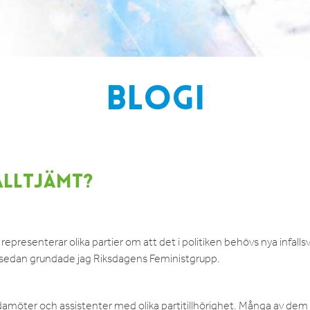
BLOGI
ALLTJÄMT?
epresenterar olika partier om att det i politiken behövs nya infallsv
or sedan grundade jag Riksdagens Feministgrupp.
damöter och assistenter med olika partitillhörighet. Många av dem