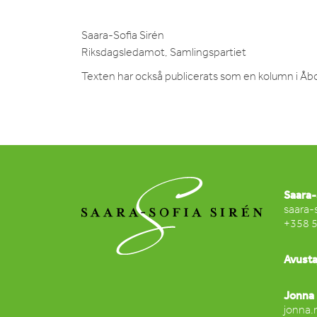
Saara-Sofia Sirén
Riksdagsledamot, Samlingspartiet
Texten har också publicerats som en kolumn i Åb
Saara-
saara-
+358 
Avusta
Jonna 
jonna.