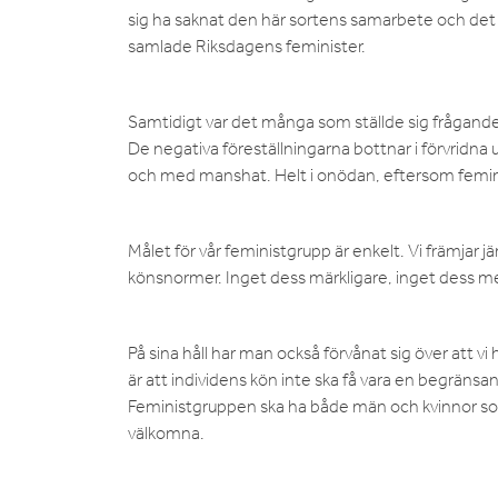
sig ha saknat den här sortens samarbete och det 
samlade Riksdagens feminister.
Samtidigt var det många som ställde sig frågand
De negativa föreställningarna bottnar i förvridna
och med manshat. Helt i onödan, eftersom femi
Målet för vår feministgrupp är enkelt. Vi främjar j
könsnormer. Inget dess märkligare, inget dess 
På sina håll har man också förvånat sig över att vi 
är att individens kön inte ska få vara en begränsand
Feministgruppen ska ha både män och kvinnor som 
välkomna.