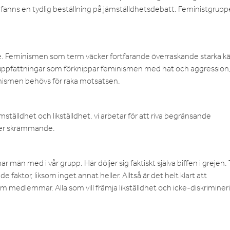
fanns en tydlig beställning på jämställdhetsdebatt. Feministgrup
e. Feminismen som term väcker fortfarande överraskande starka kä
 uppfattningar som förknippar feminismen med hat och aggression, t
nismen behövs för raka motsatsen.
ämställdhet och likställdhet, vi arbetar för att riva begränsande
mer skrämmande.
har män med i vår grupp. Här döljer sig faktiskt själva biffen i grejen
e faktor, liksom inget annat heller. Alltså är det helt klart att
medlemmar. Alla som vill främja likställdhet och icke-diskrimineri