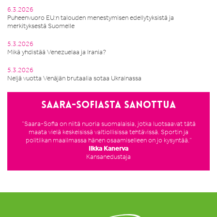
6.3.2026
Puheenvuoro EU:n talouden menestymisen edellytyksistä ja
merkityksestä Suomelle
5.3.2026
Mikä yhdistää Venezuelaa ja Irania?
5.3.2026
Neljä vuotta Venäjän brutaalia sotaa Ukrainassa
Saara-Sofiasta sanottua
”Saara-Sofia on niitä nuoria suomalaisia, jotka luotsaavat tätä
maata vielä keskeisissä valtiollisissa tehtävissä. Sportin ja
politiikan maailmassa hänen osaamiselleen on jo kysyntää.”
Ilkka Kanerva
Kansanedustaja