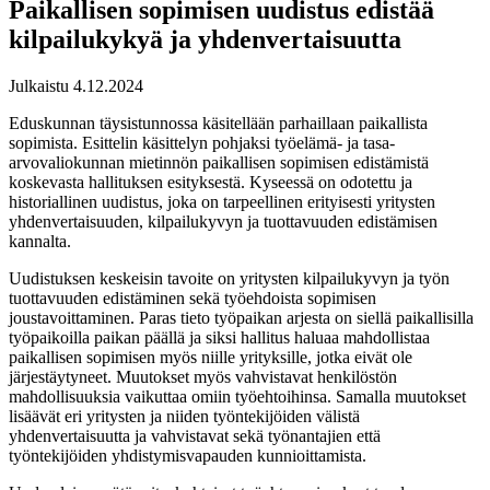
Paikallisen sopimisen uudistus edistää
kilpailukykyä ja yhdenvertaisuutta
Julkaistu 4.12.2024
Eduskunnan täysistunnossa käsitellään parhaillaan paikallista
sopimista. Esittelin käsittelyn pohjaksi työelämä- ja tasa-
arvovaliokunnan mietinnön paikallisen sopimisen edistämistä
koskevasta hallituksen esityksestä. Kyseessä on odotettu ja
historiallinen uudistus, joka on tarpeellinen erityisesti yritysten
yhdenvertaisuuden, kilpailukyvyn ja tuottavuuden edistämisen
kannalta.
Uudistuksen keskeisin tavoite on yritysten kilpailukyvyn ja työn
tuottavuuden edistäminen sekä työehdoista sopimisen
joustavoittaminen. Paras tieto työpaikan arjesta on siellä paikallisilla
työpaikoilla paikan päällä ja siksi hallitus haluaa mahdollistaa
paikallisen sopimisen myös niille yrityksille, jotka eivät ole
järjestäytyneet. Muutokset myös vahvistavat henkilöstön
mahdollisuuksia vaikuttaa omiin työehtoihinsa. Samalla muutokset
lisäävät eri yritysten ja niiden työntekijöiden välistä
yhdenvertaisuutta ja vahvistavat sekä työnantajien että
työntekijöiden yhdistymisvapauden kunnioittamista.