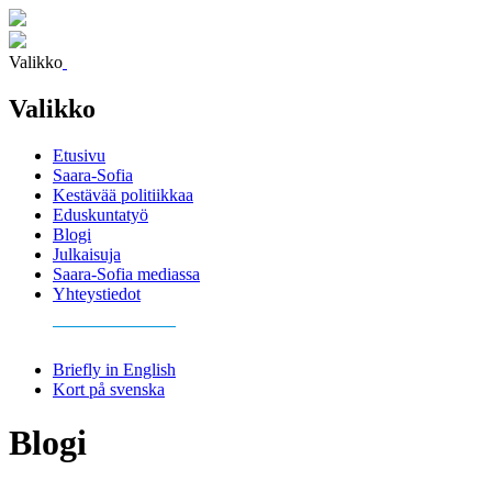
Valikko
Valikko
Etusivu
Saara-Sofia
Kestävää politiikkaa
Eduskuntatyö
Blogi
Julkaisuja
Saara-Sofia mediassa
Yhteystiedot
Briefly in English
Kort på svenska
Blogi