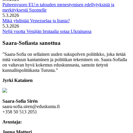
Puheenvuoro EU:n talouden menestymisen edellytyksistä ja
merkityksestä Suomelle
5.3.2026
Mikä yhdistää Venezuelaa ja Irania?
5.3.2026
Neljä vuotta Venäjän brutaalia sotaa Ukrainassa
Saara-Sofiasta sanottua
”Saara-Sofia on sellainen uuden sukupolven poliitikko, joka tietää
mitä vastuun kantaminen ja politiikan tekeminen on. Saara-Sofialla
on valtavan hyvä kokemus eduskunnasta, samoin tietysti
kunnallispolitiikasta Turusta.”
Jyrki Katainen
Saara-Sofia Sirén
saara-sofia.siren@eduskunta.fi
+358 50 513 2051
Avustaja:
Jonna Motturi