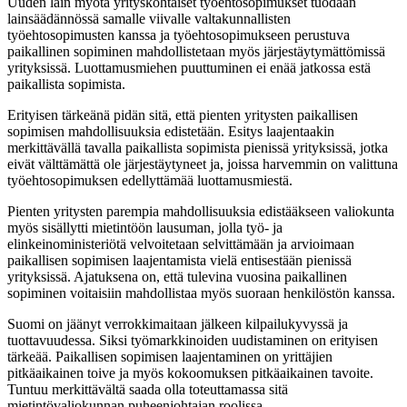
Uuden lain myötä yrityskohtaiset työehtosopimukset tuodaan
lainsäädännössä samalle viivalle valtakunnallisten
työehtosopimusten kanssa ja työehtosopimukseen perustuva
paikallinen sopiminen mahdollistetaan myös järjestäytymättömissä
yrityksissä. Luottamusmiehen puuttuminen ei enää jatkossa estä
paikallista sopimista.
Erityisen tärkeänä pidän sitä, että pienten yritysten paikallisen
sopimisen mahdollisuuksia edistetään. Esitys laajentaakin
merkittävällä tavalla paikallista sopimista pienissä yrityksissä, jotka
eivät välttämättä ole järjestäytyneet ja, joissa harvemmin on valittuna
työehtosopimuksen edellyttämää luottamusmiestä.
Pienten yritysten parempia mahdollisuuksia edistääkseen valiokunta
myös sisällytti mietintöön lausuman, jolla työ- ja
elinkeinoministeriötä velvoitetaan selvittämään ja arvioimaan
paikallisen sopimisen laajentamista vielä entisestään pienissä
yrityksissä. Ajatuksena on, että tulevina vuosina paikallinen
sopiminen voitaisiin mahdollistaa myös suoraan henkilöstön kanssa.
Suomi on jäänyt verrokkimaitaan jälkeen kilpailukyvyssä ja
tuottavuudessa. Siksi työmarkkinoiden uudistaminen on erityisen
tärkeää. Paikallisen sopimisen laajentaminen on yrittäjien
pitkäaikainen toive ja myös kokoomuksen pitkäaikainen tavoite.
Tuntuu merkittävältä saada olla toteuttamassa sitä
mietintövaliokunnan puheenjohtajan roolissa.