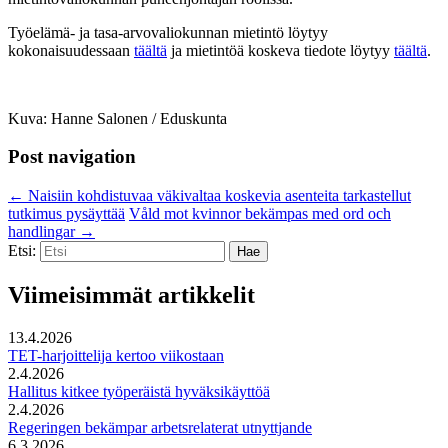
Työelämä- ja tasa-arvovaliokunnan mietintö löytyy
kokonaisuudessaan
täältä
ja mietintöä koskeva tiedote löytyy
täältä
.
Kuva: Hanne Salonen / Eduskunta
Post navigation
←
Naisiin kohdistuvaa väkivaltaa koskevia asenteita tarkastellut
tutkimus pysäyttää
Våld mot kvinnor bekämpas med ord och
handlingar
→
Etsi:
Viimeisimmät artikkelit
13.4.2026
TET-harjoittelija kertoo viikostaan
2.4.2026
Hallitus kitkee työperäistä hyväksikäyttöä
2.4.2026
Regeringen bekämpar arbetsrelaterat utnyttjande
6.3.2026