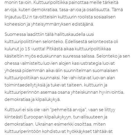
monin tavoin. Kulttuuripolitiikka painottaa meille tärkeitä
arvoja, kuten demokratiaa, tasa-arvoa ja osallisuutta. Tämä
linjautuu EU:n tavoitteisiin kulttuurin roolista sosiaalisen
koheesion ja yhteisymmärryksen edistäjänä.
Suomessa laadittiin tällä hallituskaudella uusi
kulttuuripoliittinen selonteko. Edellisestä selonteosta oli
kulunut jo 15 vuotta! Pitkästä aikaa kulttuuripolitiikkaa
käsiteltiin myös eduskunnan suuressa salissa. Selonteko ja sen
ohessa valmisteltu luovien alojen kasvustrategia luovat
yhdessä pidemmän aikavälin suunnitelman suomalaisen
kulttuuripolitiikan suunnaksi. Ne vahvistavat luovan alan
toimintaedellytyksiä ja tukevat taiteen, kulttuurin ja
kulttuuriperinnön asemaa osana yhteiskunnan hyvinvointia,
demokratiaa ja kilpailukykyä.
Kulttuuri ei siis ole vain ”pehmeitä arvoja”, vaan se liittyy
kiinteästi Euroopan kilpailukykyyn, turvallisuuteen ja
demokratiaan. Ukrainan esimerkki osoittaa, miten
kulttuuriperintöön kohdistuvat hyökkäykset tähtäävät