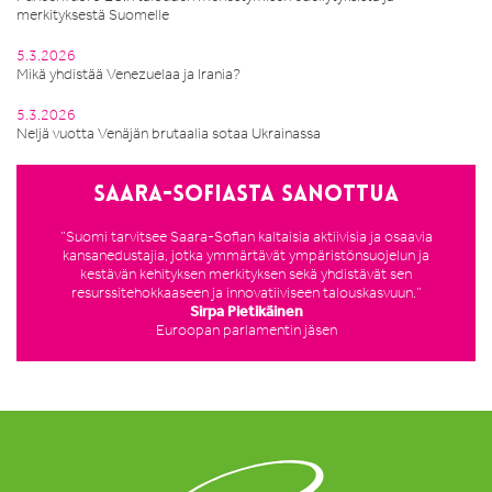
merkityksestä Suomelle
5.3.2026
Mikä yhdistää Venezuelaa ja Irania?
5.3.2026
Neljä vuotta Venäjän brutaalia sotaa Ukrainassa
Saara-Sofiasta sanottua
”Suomi tarvitsee Saara-Sofian kaltaisia aktiivisia ja osaavia
kansanedustajia, jotka ymmärtävät ympäristönsuojelun ja
kestävän kehityksen merkityksen sekä yhdistävät sen
resurssitehokkaaseen ja innovatiiviseen talouskasvuun.”
Sirpa Pietikäinen
Euroopan parlamentin jäsen