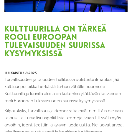
KULTTUURILLA ON TÄRKEÄ
ROOLI EUROOPAN
TULEVAISUUDEN SUURISSA
KYSYMYKSISSÄ
JULKAISTU 1.9.2025
Turvallisuuden ja talouden hallitessa poliittista ilmatilaa, jää
kulttuuripolitiikka herkästä turhan vähälle huomiolle.
Kulttuurilla ja luovilla aloilla on kuitenkin yllättävän keskeinen
rooli Euroopan tulevaisuuden suurissa kysymyksissä.
Kilpailukyky, turvallisuus ja demokratia eivät nimittäin ole vain
talous- tai turvallisuuspoliittisia teemoja, vaan liittyvät myös
arvoihin, identiteettiin ja kykyyn luoda uutta. Ne luovat arvoa,
joka ilmenee sivistyksenä ja henkisenä pääomana,