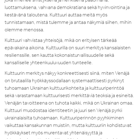
luottamuksena, vahvana demokratiana sekä hyvinvointina ja
kestävänä taloutena. Kulttuuri auttaa meitä myös
tunnistamaan, mistä tulemme ja antaa näkymiä siihen, mihin
olemme menossa.
Kulttuuri vahvistaa yhteisöjä, mikä on erityisen tärkeää
epävakaina aikoina. Kulttuurilla on suuri merkitys kansalaisten
resilienssille, sen kautta kokonaisturvallisuudelle sekä
kansalliselle yhteenkuuluvuuden tunteelle.
Kulttuurin merkitys näkyy konkreettisesti siinä, miten Venäjä
on brutaalilla hyökkäyssodallaan systemaattisesti pyrkinyt
tuhoamaan Ukrainan kulttuurikohteita ja kulttuuriperintöä
sekä varastamaan kulttuurisesti merkittäviä teoksia ja esineitä.
Venäjän tavoitteena on tuhota kaikki, mikä on Ukrainan omaa.
Kulttuuri muodostaa identiteetin ja juuri sen Venäjä pyrkii
ukrainalaisilta tuhoamaan. Kulttuuriperinnön pyyhkiminen
vaikuttaa kansakunnan muistiin, mutta kulttuuriin kohdistuvat
hyökkäykset myös murentavat yhtenäisyyttä ja