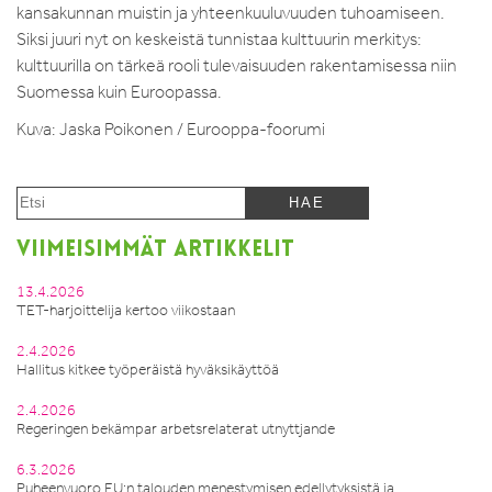
kansakunnan muistin ja yhteenkuuluvuuden tuhoamiseen.
Siksi juuri nyt on keskeistä tunnistaa kulttuurin merkitys:
kulttuurilla on tärkeä rooli tulevaisuuden rakentamisessa niin
Suomessa kuin Euroopassa.
Kuva: Jaska Poikonen / Eurooppa-foorumi
VIIMEISIMMÄT ARTIKKELIT
13.4.2026
TET-harjoittelija kertoo viikostaan
2.4.2026
Hallitus kitkee työperäistä hyväksikäyttöä
2.4.2026
Regeringen bekämpar arbetsrelaterat utnyttjande
6.3.2026
Puheenvuoro EU:n talouden menestymisen edellytyksistä ja