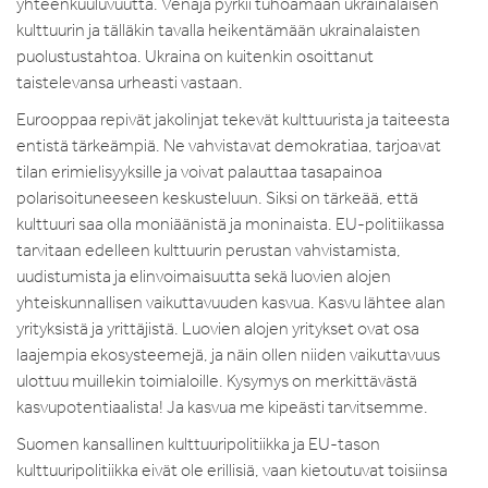
yhteenkuuluvuutta. Venäjä pyrkii tuhoamaan ukrainalaisen
kulttuurin ja tälläkin tavalla heikentämään ukrainalaisten
puolustustahtoa. Ukraina on kuitenkin osoittanut
taistelevansa urheasti vastaan.
Eurooppaa repivät jakolinjat tekevät kulttuurista ja taiteesta
entistä tärkeämpiä. Ne vahvistavat demokratiaa, tarjoavat
tilan erimielisyyksille ja voivat palauttaa tasapainoa
polarisoituneeseen keskusteluun. Siksi on tärkeää, että
kulttuuri saa olla moniäänistä ja moninaista. EU-politiikassa
tarvitaan edelleen kulttuurin perustan vahvistamista,
uudistumista ja elinvoimaisuutta sekä luovien alojen
yhteiskunnallisen vaikuttavuuden kasvua. Kasvu lähtee alan
yrityksistä ja yrittäjistä. Luovien alojen yritykset ovat osa
laajempia ekosysteemejä, ja näin ollen niiden vaikuttavuus
ulottuu muillekin toimialoille. Kysymys on merkittävästä
kasvupotentiaalista! Ja kasvua me kipeästi tarvitsemme.
Suomen kansallinen kulttuuripolitiikka ja EU-tason
kulttuuripolitiikka eivät ole erillisiä, vaan kietoutuvat toisiinsa