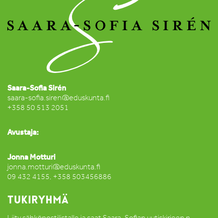
Saara-Sofia Sirén
saara-sofia.siren@eduskunta.fi
+358 50 513 2051
Avustaja:
Jonna Motturi
jonna.motturi@eduskunta.fi
09 432 4155, +358 503456886
TUKIRYHMÄ
Liity sähköpostilistalle ja saat Saara-Sofian uutiskirjeen n.