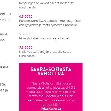
Regeringen bekämpar arbetsrelaterat
utnyttjande
 Suomen
6.3.2026
 välein
Puheenvuoro EU:n talouden menestymisen
edellytyksistä ja merkityksestä Suomelle
aikki
5.3.2026
Mikä yhdistää Venezuelaa ja Irania?
nsa
5.3.2026
Neljä vuotta Venäjän brutaalia sotaa
Ukrainassa
ission
Saara-Sofiasta
sanottua
”Saara-Sofia on niitä nuoria
sta,
suomalaisia, jotka luotsaavat tätä
sa ja
maata vielä keskeisissä valtiollisissa
tehtävissä. Sportin ja politiikan
maailmassa hänen osaamiselleen on
jo kysyntää.”
Ilkka Kanerva