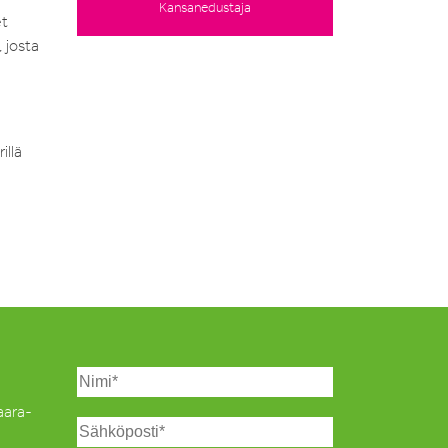
Kansanedustaja
et
 josta
illä
Saara-