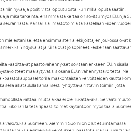
 niin hyvää ja positiivista lopputulosta, kuin mikä lopulta saatiin.
ia ja mikä tärkeintä, ensimmäistä kertaa on sovittu myös EU:n ja
seurannasta. Kansallisia ilmastotoimia tarkastellaan viiden vuoden
on mielestäni se, että ensimmäisten allekirjoittajien joukossa ovat k
imerkiksi Yhdysvallat ja Kiina ovat jo sopineet keskenään saattava
ltä vaadittavat päästövähennykset sovitaan erikseen EU:n sisällä
stavoitteet määräytyvät siis osana EU:n vähennystavoitetta. Ne
 ei-päästökauppasektorilla maakohtaisten velvoitteiden kautta kom
lla aikataululla kansallisesti ryhdyttävä riittäviin toimiin, jotta
mahdollista välttää, mutta aikaa ei ole hukattavaksi. Se vaatii muuto
ntia. Eiköhän laiteta ripeästi toimet käytäntöön myös täällä Suomes
iä vaikutuksia Suomeen. Aiemmin Suomi on ollut eturintamassa
yt kustannuksia esimerkiksi verotuksen, päästökaupan ja uusiutuvan