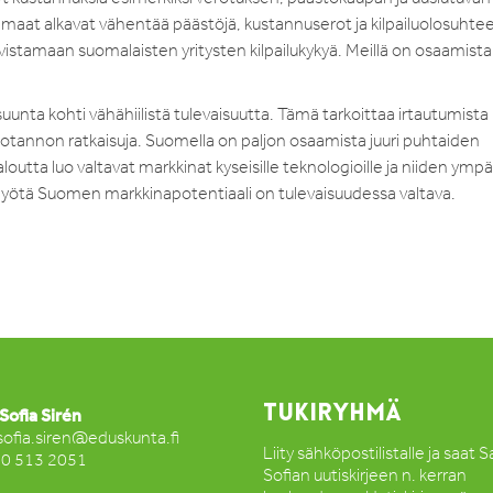
 maat alkavat vähentää päästöjä, kustannuserot ja kilpailuolosuhte
vistamaan suomalaisten yritysten kilpailukykyä. Meillä on osaamista,
unta kohti vähähiilistä tulevaisuutta. Tämä tarkoittaa irtautumista
atuotannon ratkaisuja. Suomella on paljon osaamista juuri puhtaiden
loutta luo valtavat markkinat kyseisille teknologioille ja niiden ympär
myötä Suomen markkinapotentiaali on tulevaisuudessa valtava.
TUKIRYHMÄ
Sofia Sirén
sofia.siren@eduskunta.fi
Liity sähköpostilistalle ja saat 
50 513 2051
Sofian uutiskirjeen n. kerran