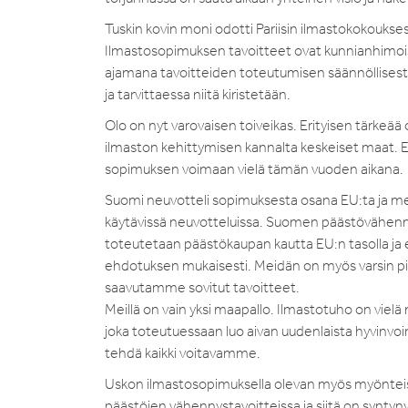
Tuskin kovin moni odotti Pariisin ilmastokokouksesta
Ilmastosopimuksen tavoitteet ovat kunnianhimois
ajamana tavoitteiden toteutumisen säännöllisestä 
ja tarvittaessa niitä kiristetään.
Olo on nyt varovaisen toiveikas. Erityisen tärkeää 
ilmaston kehittymisen kannalta keskeiset maat. Es
sopimuksen voimaan vielä tämän vuoden aikana.
Suomi neuvotteli sopimuksesta osana EU:ta ja mei
käytävissä neuvotteluissa. Suomen päästövähenny
toteutetaan päästökaupan kautta EU:n tasolla ja
ehdotuksen mukaisesti. Meidän on myös varsin pikaise
saavutamme sovitut tavoitteet.
Meillä on vain yksi maapallo. Ilmastotuho on vielä 
joka toteutuessaan luo aivan uudenlaista hyvinvoi
tehdä kaikki voitavamme.
Uskon ilmastosopimuksella olevan myös myönteis
päästöjen vähennystavoitteissa ja siitä on syntyn