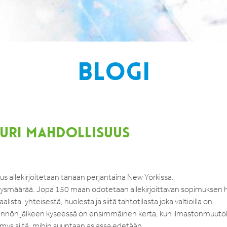
BLOGI
URI MAHDOLLISUUS
us allekirjoitetaan tänään perjantaina New Yorkissa.
tysmäärää. Jopa 150 maan odotetaan allekirjoittavan sopimuksen h
ta, yhteisestä, huolesta ja siitä tahtotilasta joka valtioilla on
ännön jälkeen kyseessä on ensimmäinen kerta, kun ilmastonmuut
emys siitä, mihin suuntaan asiassa edetään.