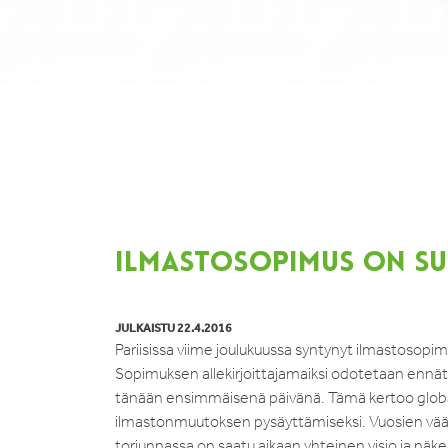
ILMASTOSOPIMUS ON SU
JULKAISTU 22.4.2016
Pariisissa viime joulukuussa syntynyt ilmastosopim
Sopimuksen allekirjoittajamaiksi odotetaan ennä
tänään ensimmäisenä päivänä. Tämä kertoo globaalis
ilmastonmuutoksen pysäyttämiseksi. Vuosien vä
torjunnassa on saatu aikaan yhteinen visio ja näk