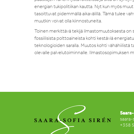
energian tukipolitiikan kautta. Nyt kun myös muut
tasoittuvat pidemmällä aikavälillä. Tämä tulee vah
muutkin voivat olla kiinnostuneita.
Toinen merkittävä tekijä ilmastomuutoksesta on su
fossiilisista polttoaineista kohti kestäviä energi
teknologioiden saralla. Muutos kohti vähähiilistä ta
olevalle palvelutoiminnalle. Ilmastosopimuksen 
Saara-
saara-
+358 