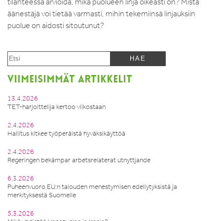
tilanteessa arvioida, mikä puolueen linja oikeasti on? Mistä
äänestäjä voi tietää varmasti, mihin tekemiinsä linjauksiin
puolue on aidosti sitoutunut?
VIIMEISIMMÄT ARTIKKELIT
13.4.2026
TET-harjoittelija kertoo viikostaan
2.4.2026
Hallitus kitkee työperäistä hyväksikäyttöä
2.4.2026
Regeringen bekämpar arbetsrelaterat utnyttjande
6.3.2026
Puheenvuoro EU:n talouden menestymisen edellytyksistä ja
merkityksestä Suomelle
5.3.2026