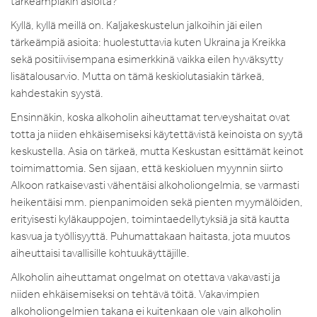
tärkeämpiäkin asioita?
Kyllä, kyllä meillä on. Kaljakeskustelun jalkoihin jäi eilen
tärkeämpiä asioita: huolestuttavia kuten Ukraina ja Kreikka
sekä positiivisempana esimerkkinä vaikka eilen hyväksytty
lisätalousarvio. Mutta on tämä keskiolutasiakin tärkeä,
kahdestakin syystä.
Ensinnäkin, koska alkoholin aiheuttamat terveyshaitat ovat
totta ja niiden ehkäisemiseksi käytettävistä keinoista on syytä
keskustella. Asia on tärkeä, mutta Keskustan esittämät keinot
toimimattomia. Sen sijaan, että keskioluen myynnin siirto
Alkoon ratkaisevasti vähentäisi alkoholiongelmia, se varmasti
heikentäisi mm. pienpanimoiden sekä pienten myymälöiden,
erityisesti kyläkauppojen, toimintaedellytyksiä ja sitä kautta
kasvua ja työllisyyttä. Puhumattakaan haitasta, jota muutos
aiheuttaisi tavallisille kohtuukäyttäjille.
Alkoholin aiheuttamat ongelmat on otettava vakavasti ja
niiden ehkäisemiseksi on tehtävä töitä. Vakavimpien
alkoholiongelmien takana ei kuitenkaan ole vain alkoholin