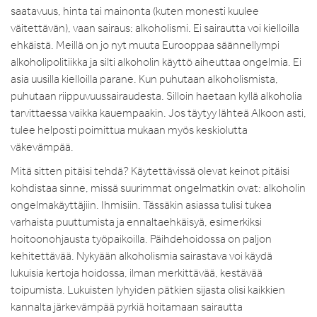
saatavuus, hinta tai mainonta (kuten monesti kuulee
väitettävän), vaan sairaus: alkoholismi. Ei sairautta voi kielloilla
ehkäistä. Meillä on jo nyt muuta Eurooppaa säännellympi
alkoholipolitiikka ja silti alkoholin käyttö aiheuttaa ongelmia. Ei
asia uusilla kielloilla parane. Kun puhutaan alkoholismista,
puhutaan riippuvuussairaudesta. Silloin haetaan kyllä alkoholia
tarvittaessa vaikka kauempaakin. Jos täytyy lähteä Alkoon asti,
tulee helposti poimittua mukaan myös keskiolutta
väkevämpää.
Mitä sitten pitäisi tehdä? Käytettävissä olevat keinot pitäisi
kohdistaa sinne, missä suurimmat ongelmatkin ovat: alkoholin
ongelmakäyttäjiin. Ihmisiin. Tässäkin asiassa tulisi tukea
varhaista puuttumista ja ennaltaehkäisyä, esimerkiksi
hoitoonohjausta työpaikoilla. Päihdehoidossa on paljon
kehitettävää. Nykyään alkoholismia sairastava voi käydä
lukuisia kertoja hoidossa, ilman merkittävää, kestävää
toipumista. Lukuisten lyhyiden pätkien sijasta olisi kaikkien
kannalta järkevämpää pyrkiä hoitamaan sairautta