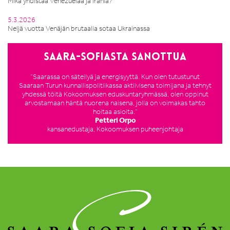
Mikä yhdistää Venezuelaa ja Irania?
5.3.2026
Neljä vuotta Venäjän brutaalia sotaa Ukrainassa
Saara-Sofiasta sanottua
”Saarassa on säteilyä ja energisyyttä. Kun olen tutustunut
Saaraan Turun kunnallispolitiikassa aktiivisena toimijana ja tehnyt
yhdessä töitä Kokoomuksen eduskuntaryhmässä, olen oppinut
arvostamaan häntä nuorena naisena, jolla on voimakas tahto
hoitaa asioita.”
Petteri Orpo
kansanedustaja, Kokoomuksen puheenjohtaja