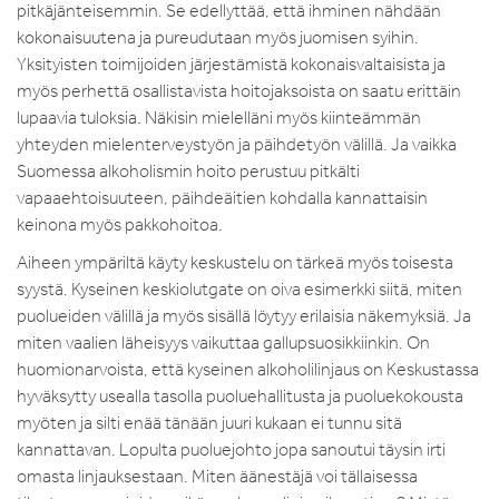
pitkäjänteisemmin. Se edellyttää, että ihminen nähdään
kokonaisuutena ja pureudutaan myös juomisen syihin.
Yksityisten toimijoiden järjestämistä kokonaisvaltaisista ja
myös perhettä osallistavista hoitojaksoista on saatu erittäin
lupaavia tuloksia. Näkisin mielelläni myös kiinteämmän
yhteyden mielenterveystyön ja päihdetyön välillä. Ja vaikka
Suomessa alkoholismin hoito perustuu pitkälti
vapaaehtoisuuteen, päihdeäitien kohdalla kannattaisin
keinona myös pakkohoitoa.
Aiheen ympäriltä käyty keskustelu on tärkeä myös toisesta
syystä. Kyseinen keskiolutgate on oiva esimerkki siitä, miten
puolueiden välillä ja myös sisällä löytyy erilaisia näkemyksiä. Ja
miten vaalien läheisyys vaikuttaa gallupsuosikkiinkin. On
huomionarvoista, että kyseinen alkoholilinjaus on Keskustassa
hyväksytty usealla tasolla puoluehallitusta ja puoluekokousta
myöten ja silti enää tänään juuri kukaan ei tunnu sitä
kannattavan. Lopulta puoluejohto jopa sanoutui täysin irti
omasta linjauksestaan. Miten äänestäjä voi tällaisessa