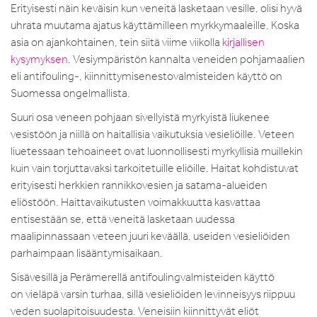
Erityisesti näin keväisin kun veneitä lasketaan vesille, olisi hyvä
uhrata muutama ajatus käyttämilleen myrkkymaaleille. Koska
asia on ajankohtainen, tein siitä viime viikolla
kirjallisen
kysymyksen
. Vesiympäristön kannalta veneiden pohjamaalien
eli antifouling-, kiinnittymisenestovalmisteiden käyttö on
Suomessa ongelmallista.
Suuri osa veneen pohjaan sivellyistä myrkyistä liukenee
vesistöön ja niillä on haitallisia vaikutuksia vesieliöille. Veteen
liuetessaan tehoaineet ovat luonnollisesti myrkyllisiä muillekin
kuin vain torjuttavaksi tarkoitetuille eliöille. Haitat kohdistuvat
erityisesti herkkien rannikkovesien ja satama-alueiden
eliöstöön. Haittavaikutusten voimakkuutta kasvattaa
entisestään se, että veneitä lasketaan uudessa
maalipinnassaan veteen juuri keväällä, useiden vesieliöiden
parhaimpaan lisääntymisaikaan.
Sisävesillä ja Perämerellä antifoulingvalmisteiden käyttö
on vieläpä varsin turhaa, sillä vesieliöiden levinneisyys riippuu
veden suolapitoisuudesta. Veneisiin kiinnittyvät eliöt