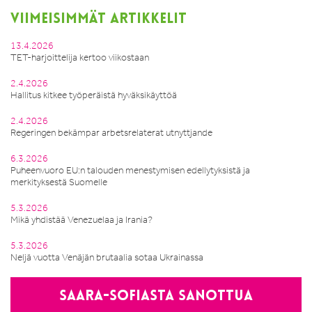
VIIMEISIMMÄT ARTIKKELIT
13.4.2026
TET-harjoittelija kertoo viikostaan
2.4.2026
Hallitus kitkee työperäistä hyväksikäyttöä
2.4.2026
Regeringen bekämpar arbetsrelaterat utnyttjande
6.3.2026
Puheenvuoro EU:n talouden menestymisen edellytyksistä ja
merkityksestä Suomelle
5.3.2026
Mikä yhdistää Venezuelaa ja Irania?
5.3.2026
Neljä vuotta Venäjän brutaalia sotaa Ukrainassa
Saara-Sofiasta sanottua