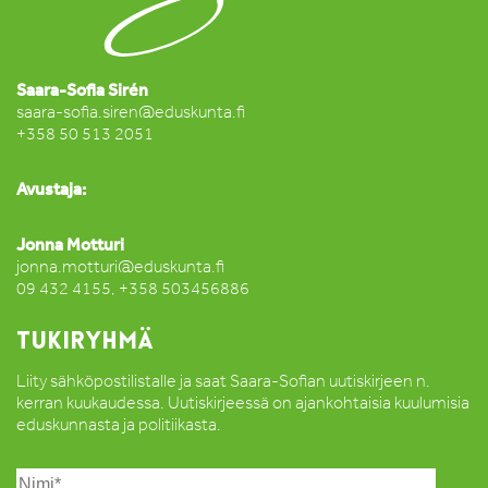
Saara-Sofia Sirén
saara-sofia.siren@eduskunta.fi
+358 50 513 2051
Avustaja:
Jonna Motturi
jonna.motturi@eduskunta.fi
09 432 4155, +358 503456886
TUKIRYHMÄ
Liity sähköpostilistalle ja saat Saara-Sofian uutiskirjeen n.
kerran kuukaudessa. Uutiskirjeessä on ajankohtaisia kuulumisia
eduskunnasta ja politiikasta.