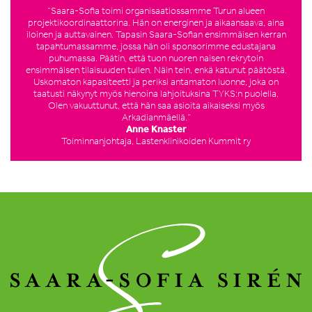
”Saara-Sofia toimi organisaatiossamme Turun alueen
projektikoordinaattorina. Hän on energinen ja aikaansaava, aina
iloinen ja auttavainen. Tapasin Saara-Sofian ensimmäisen kerran
tapahtumassamme, jossa hän oli sponsorimme edustajana
puhumassa. Päätin, että tuon nuoren naisen rekrytoin
ensimmäisen tilaisuuden tullen. Näin tein, enkä katunut päätöstä.
Uskomaton kapasiteetti ja periksi antamaton luonne, joka on
taatusti näkynyt myös hienoina lahjoituksina TYKS:n puolella.
Olen vakuuttunut, että hän saa asioita aikaiseksi myös
Arkadianmäellä.”
Anne Knaster
Toiminnanjohtaja, Lastenklinikoiden Kummit ry