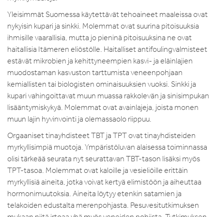
Yleisimmät Suomessa käytettävät tehoaineet maaleissa ovat
nykyisin kupari ja sinkki. Molemmat ovat suurina pitoisuuksia
ihmisille vaarallisia, mutta jo pieninä pitoisuuksina ne ovat
haitallisia Itämeren eliöstölle. Haitalliset antifoulingvalmisteet
estävät mikrobien ja kehittyneempien kasvi- ja eläinlajien
muodostaman kasvuston tarttumista veneenpohjaan
kemiallisten tai biologisten ominaisuuksien vuoksi. Sinkki ja
kupari vahingoittavat muun muassa rakkolevän ja sinisimpukan
lisääntymiskykyä. Molemmat ovat avainlajeja, joista monen
muun lajin hyvinvointi ja olemassaolo riippuu.
Orgaaniset tinayhdisteet TBT ja TPT ovat tinayhdisteiden
myrkyllisimpiä muotoja. Ympäristöluvan alaisessa toiminnassa
olisi tärkeää seurata nyt seurattavan TBT-tason lisäksi myös
TPT-tasoa. Molemmat ovat kaloille ja vesieliöille erittäin
myrkyllisiä aineita, jotka voivat kertyä elimistöön ja aiheuttaa
hormonimuutoksia. Aineita löytyy etenkin satamien ja
telakoiden edustalta merenpohjasta. Pesuvesitutkimuksen
mukaan niitä irtoaa yhä myös veneiden pohjista. Tutkimuksen