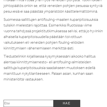
johtopäätös onkin se, että veneiden pohjien pesussa syntyviä
pesuvesiä ei saa päästää ympäristöön käsittelemättöminä.
Suomessa sallittujen antifouling-maalien kuparipitoisuuksia
tulisikin mielestäni rajoittaa. Esimerkiksi Ruotsissa viime
vuonna tehdyssä projektitutkimuksessa selvisi, että jo hyvinkin
alhaisella kuparipitoisuudella päästään toivottuun
vaikutukseen eli veneiden pohjien fouling-eliöiden
kiinnittymisen vähenemiseen merkittävästi.
Tiedustelinkin kirjallisessa kysymyksessäni aikooko hallitus
alentaa kiinnittymisenesto- eli antifoulingvalmisteiden
sallittuja kuparipitoisuuksia saadakseen muutoksen edellä
mainittuun nykytilanteeseen. Palaan asian, kunhan saan
ministeriöltä vastauksen.