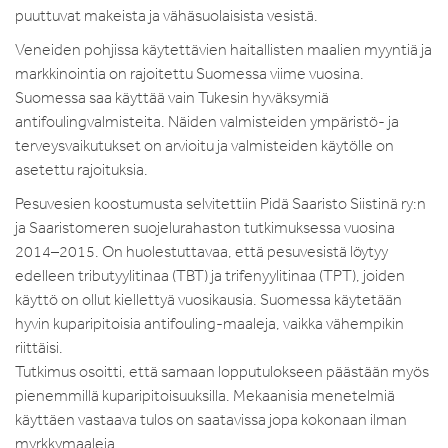
puuttuvat makeista ja vähäsuolaisista vesistä.
Veneiden pohjissa käytettävien haitallisten maalien myyntiä ja
markkinointia on rajoitettu Suomessa viime vuosina.
Suomessa saa käyttää vain Tukesin hyväksymiä
antifoulingvalmisteita. Näiden valmisteiden ympäristö- ja
terveysvaikutukset on arvioitu ja valmisteiden käytölle on
asetettu rajoituksia.
Pesuvesien koostumusta selvitettiin Pidä Saaristo Siistinä ry:n
ja Saaristomeren suojelurahaston tutkimuksessa vuosina
2014–2015. On huolestuttavaa, että pesuvesistä löytyy
edelleen tributyylitinaa (TBT) ja trifenyylitinaa (TPT), joiden
käyttö on ollut kiellettyä vuosikausia. Suomessa käytetään
hyvin kuparipitoisia antifouling-maaleja, vaikka vähempikin
riittäisi.
Tutkimus osoitti, että samaan lopputulokseen päästään myös
pienemmillä kuparipitoisuuksilla. Mekaanisia menetelmiä
käyttäen vastaava tulos on saatavissa jopa kokonaan ilman
myrkkymaaleja.