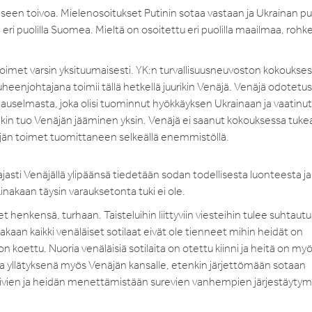
een toivoa. Mielenosoitukset Putinin sotaa vastaan ja Ukrainan p
ri puolilla Suomea. Mieltä on osoitettu eri puolilla maailmaa, rohk
imet varsin yksituumaisesti. YK:n turvallisuusneuvoston kokoukses
heenjohtajana toimii tällä hetkellä juurikin Venäjä. Venäjä odotetus
auselmasta, joka olisi tuominnut hyökkäyksen Ukrainaan ja vaatinut
nkin tuo Venäjän jääminen yksin. Venäjä ei saanut kokouksessa tuk
jän toimet tuomittaneen selkeällä enemmistöllä.
ajasti Venäjällä ylipäänsä tiedetään sodan todellisesta luonteesta ja
inakaan täysin varauksetonta tuki ei ole.
t henkensä, turhaan. Taisteluihin liittyviin viesteihin tulee suhtaut
nakaan kaikki venäläiset sotilaat eivät ole tienneet mihin heidät on
 on koettu. Nuoria venäläisiä sotilaita on otettu kiinni ja heitä on my
ulla yllätyksenä myös Venäjän kansalle, etenkin järjettömään sotaan
htivien ja heidän menettämistään surevien vanhempien järjestäyty