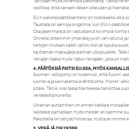
Tarvitaan myös kovempia pakotteita. Vaikka ne eivä
osoittaa, että kansainvälisen oikeuden ja itsenäis
EU:n pakotepäätöksenteko on toistaiseksi ollut pe
Taustalla on samoja ongelmia, kuin EU:n päätökse
Osa jäsenmaista on vastustanut kovimpia toimia s
Onneksi sittemmin yhtenäisyys on vahvistunut ja li
tietojen mukaan kaikki valtiot olisivat lopulta 
käyttämän maksujärjestelmän ulkopuolelle. Tällä o
Venäjän lisäksi myös Valko-Venäjään, joka on mah
4. PÄÄTÖKSIÄ PAITSI EU:SSA, MYÖS KANSALLIS
Suomen valtiojohto on todennut, että Suomi vasta
luonteva ja kannatettava lähtökohta. Monet valtiot
pitäisi. Tämä voisi tässä tilanteessa tarkoittaa pu
venäläisiltä koneilta.
Ukrainan auttaminen on ennen kaikkea moraalise
taistelee parhaillaan myös meidän arvojemme puol
Pakotteilla on tietysti hintansa, mutta arvomme e
5. VENÄJÄ ON YKSIN!