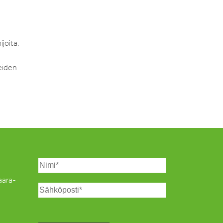
ijoita,
eiden
Saara-