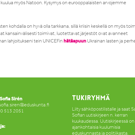
isi kuulua myös Natoon. Kysymys on eurooppalaisten arvojemme
n kohdalla on hyvä olla tarkkana, sillä kriisin keskellä on myös toim
t kansainvälisesti toimivat, luotettavat järjestöt ovat avanneet
hätäapuun
man lahjoitukseni tein UNICEFin
Ukrainan lasten ja perh
TUKIRYHMÄ
Sofia Sirén
sofia.siren@eduskunta.fi
Liity sähköpostilistalle ja saat 
50 513 2051
Sofian uutiskirjeen n. kerran
kuukaudessa. Uutiskirjeessä on
ja:
ajankohtaisia kuulumisia
eduskunnasta ja politiikasta.