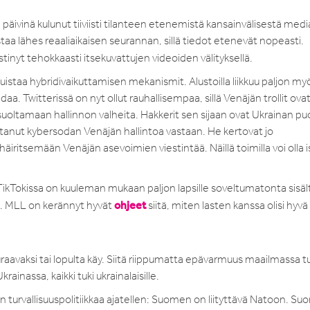
vinä kulunut tiiviisti tilanteen etenemistä kansainvälisestä media
aa lähes reaaliaikaisen seurannan, sillä tiedot etenevät nopeasti.
stinyt tehokkaasti itsekuvattujen videoiden välityksellä.
istaa hybridivaikuttamisen mekanismit. Alustoilla liikkuu paljon my
a. Twitterissä on nyt ollut rauhallisempaa, sillä Venäjän trollit ova
suoltamaan hallinnon valheita. Hakkerit sen sijaan ovat Ukrainan puo
anut kybersodan Venäjän hallintoa vastaan. He kertovat jo
äiritsemään Venäjän asevoimien viestintää. Näillä toimilla voi olla i
n TikTokissa on kuuleman mukaan paljon lapsille soveltumatonta sisäl
ohjeet
sa. MLL on kerännyt hyvät
siitä, miten lasten kanssa olisi hyvä
raavaksi tai lopulta käy. Siitä riippumatta epävarmuus maailmassa t
rainassa, kaikki tuki ukrainalaisille.
 turvallisuuspolitiikkaa ajatellen: Suomen on liityttävä Natoon. Su