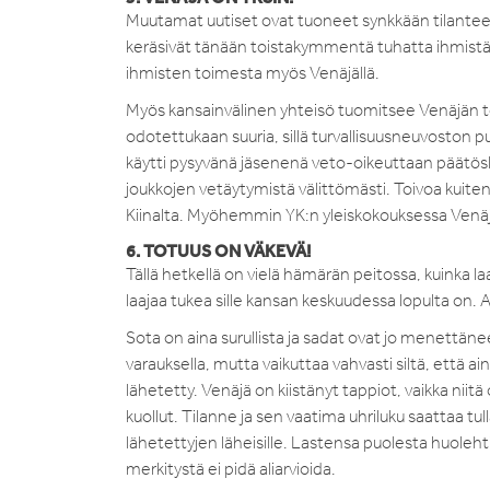
Muutamat uutiset ovat tuoneet synkkään tilantees
keräsivät tänään toistakymmentä tuhatta ihmistä e
ihmisten toimesta myös Venäjällä.
Myös kansainvälinen yhteisö tuomitsee Venäjän to
odotettukaan suuria, sillä turvallisuusneuvoston pu
käytti pysyvänä jäsenenä veto-oikeuttaan päätösl
joukkojen vetäytymistä välittömästi. Toivoa kuite
Kiinalta. Myöhemmin YK:n yleiskokouksessa Venä
6. TOTUUS ON VÄKEVÄ!
Tällä hetkellä on vielä hämärän peitossa, kuinka la
laajaa tukea sille kansan keskuudessa lopulta on. A
Sota on aina surullista ja sadat ovat jo menettänee
varauksella, mutta vaikuttaa vahvasti siltä, että ai
lähetetty. Venäjä on kiistänyt tappiot, vaikka niitä
kuollut. Tilanne ja sen vaatima uhriluku saattaa t
lähetettyjen läheisille. Lastensa puolesta huole
merkitystä ei pidä aliarvioida.