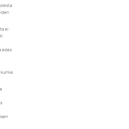
uolesta
eiden
ta ei
ti
ea edes
 kuinka
ua
ös
misen