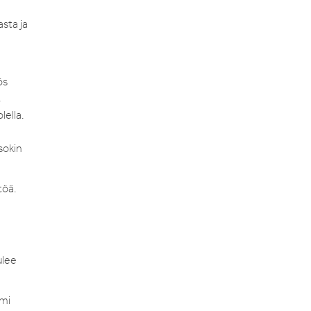
sta ja
ös
t
lella.
sokin
töä.
ulee
omi