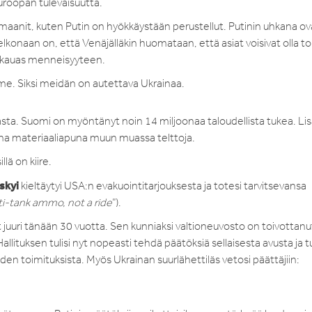
uroopan tulevaisuutta.
maanit, kuten Putin on hyökkäystään perustellut. Putinin uhkana ova
konaan on, että Venäjälläkin huomataan, että asiat voisivat olla toi
e kauas menneisyyteen.
me. Siksi meidän on autettava Ukrainaa.
asta. Suomi on myöntänyt noin 14 miljoonaa taloudellista tukea. Lis
na materiaaliapuna muun muassa telttoja.
lä on kiire.
skyi
kieltäytyi USA:n evakuointitarjouksesta ja totesi tarvitsevansa
ti-tank ammo, not a ride
”).
juuri tänään 30 vuotta. Sen kunniaksi valtioneuvosto on toivottanu
 Hallituksen tulisi nyt nopeasti tehdä päätöksiä sellaisesta avusta ja 
eiden toimituksista. Myös Ukrainan suurlähettiläs vetosi päättäjiin: