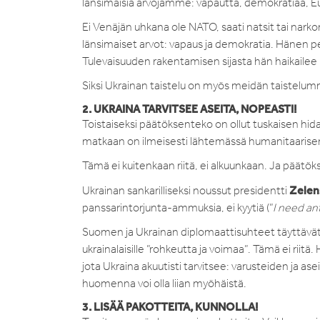
länsimaisia arvojamme: vapautta, demokratiaa, E
Ei Venäjän uhkana ole NATO, saati natsit tai narko
länsimaiset arvot: vapaus ja demokratia. Hänen pel
Tulevaisuuden rakentamisen sijasta hän haikaile
Siksi Ukrainan taistelu on myös meidän taistelum
2. UKRAINA TARVITSEE ASEITA, NOPEASTI!
Toistaiseksi päätöksenteko on ollut tuskaisen hid
matkaan on ilmeisesti lähtemässä humanitaarise
Tämä ei kuitenkaan riitä, ei alkuunkaan. Ja päätöksil
Zelen
Ukrainan sankarilliseksi noussut presidentti
panssarintorjunta-ammuksia, ei kyytiä (”
I need an
Suomen ja Ukrainan diplomaattisuhteet täyttävät 
ukrainalaisille ”rohkeutta ja voimaa”. Tämä ei riitä.
jota Ukraina akuutisti tarvitsee: varusteiden ja as
huomenna voi olla liian myöhäistä.
3. LISÄÄ PAKOTTEITA, KUNNOLLA!