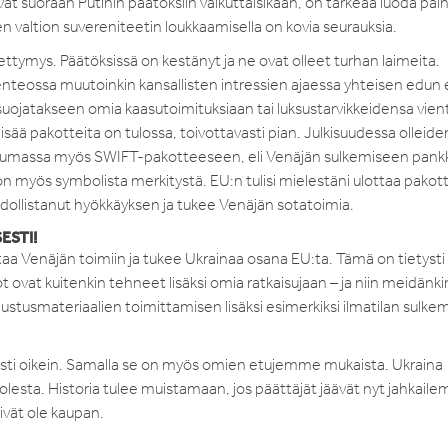
t suoraan Putinin päätöksiin vaikuttaisikaan, on tärkeää luoda pain
en valtion suvereniteetin loukkaamisella on kovia seurauksia.
ttymys. Päätöksissä on kestänyt ja ne ovat olleet turhan laimeita.
nteossa muutoinkin kansallisten intressien ajaessa yhteisen edun 
uojatakseen omia kaasutoimituksiaan tai luksustarvikkeidensa vient
sää pakotteita on tulossa, toivottavasti pian. Julkisuudessa olleide
suostumassa myös SWIFT-pakotteeseen, eli Venäjän sulkemiseen pank
n myös symbolista merkitystä. EU:n tulisi mielestäni ulottaa pakot
dollistanut hyökkäyksen ja tukee Venäjän sotatoimia.
ESTI!
a Venäjän toimiin ja tukee Ukrainaa osana EU:ta. Tämä on tietysti
 ovat kuitenkin tehneet lisäksi omia ratkaisujaan – ja niin meidänki
olustusmateriaalien toimittamisen lisäksi esimerkiksi ilmatilan sulke
sti oikein. Samalla se on myös omien etujemme mukaista. Ukraina
esta. Historia tulee muistamaan, jos päättäjät jäävät nyt jahkaile
ivät ole kaupan.