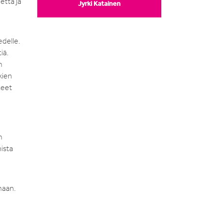
etta ja
Jyrki Katainen
edelle.
iä.
n
kien
teet
n
mista
maan.