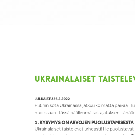
UKRAINALAISET TAISTEL
JULKAISTU 26.2.2022
Putinin sota Ukrainassa jatkuu kolmatta päivää. Tus
huolissaan. Tässä päällimmäiset ajatukseni tänää
1. KYSYMYS ON ARVOJEN PUOLUSTAMISESTA
Ukrainalaiset taistelevat urheasti! He puolustava