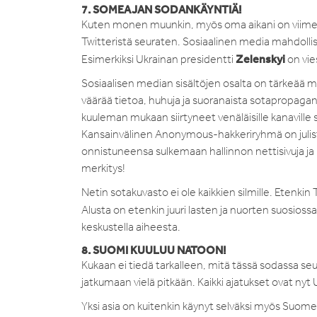
7. SOMEAJAN SODANKÄYNTIÄ!
Kuten monen muunkin, myös oma aikani on viime päi
Twitteristä seuraten. Sosiaalinen media mahdollist
Zelenskyi
Esimerkiksi Ukrainan presidentti
on vie
Sosiaalisen median sisältöjen osalta on tärkeää mu
väärää tietoa, huhuja ja suoranaista sotapropaganda
kuuleman mukaan siirtyneet venäläisille kanaville 
Kansainvälinen Anonymous-hakkeriryhmä on julist
onnistuneensa sulkemaan hallinnon nettisivuja ja h
merkitys!
Netin sotakuvasto ei ole kaikkien silmille. Etenki
Alusta on etenkin juuri lasten ja nuorten suosios
keskustella aiheesta.
8. SUOMI KUULUU NATOON!
Kukaan ei tiedä tarkalleen, mitä tässä sodassa seu
jatkumaan vielä pitkään. Kaikki ajatukset ovat nyt Uk
Yksi asia on kuitenkin käynyt selväksi myös Suomen