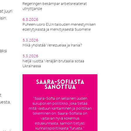
Regeringen bekämpar arbetsrelaterat
utnyttjande
t juuri
sin.
6.3.2026
Puheenvuoro EU:n talouden menestymisen
edellytyksistä ja merkityksestä Suomelle
5.3.2026
Mikä yhdistää Venezuelaa ja Irania?
äksi
5.3.2026
Neljä vuotta Venäjän brutaalia sotaa
Ukrainassa
Saara-Sofiasta
sanottua
t
”Saara-Sofia on sellainen uuden
tuesta,
sukupolven poliitikko, joka tietää
mitä vastuun kantaminen ja politiikan
tekeminen on. Saara-Sofialla on
valtavan hyvä kokemus
eduskunnasta, samoin tietysti
kunnallispolitiikasta Turusta.”