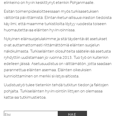
elinkeino on hyvin keskittynyt etenkin Pohjanmaalle.
Esitän toimenpidealoitteessaan myös turkisasetuksen
välitöntä päivittämistä. Elintarviketurvallisuusviraston tiedoista
käy ilmi, että maamme turkistiloilta löytyy vuodesta toiseen
huomautettavaa eläinten hyvinvoinnissa.
Nykyinen eläinsuojelulakimme ja sitä täydentävät asetukset
ovat auttamattomasti riittämättömiä eläinten suojelun
näkökulmasta. Turkiseläinten olosuhteita säätelevää asetusta
ryhdyttiin uudistamaan jo vuonna 2013. Tuo työ on kuitenkin
edelleen jäissä. Asetusuudistus on välttämätön, jotta saadaan
parannettua eläinten asemaa. Eläinten oikeuksien
kunnioittaminen on merkki sivistysvaltiosta.
Uudistustyö tulee tietenkin tehdä tutkitun tiedon ja faktojen
pohjalta. Turkiseläinten hyvinvointiin liittyen on olemassa
kattavaa tutkimustietoa.