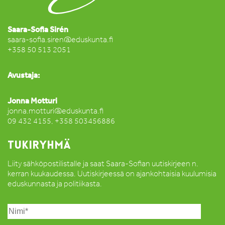
Saara-Sofia Sirén
saara-sofia.siren@eduskunta.fi
+358 50 513 2051
Avustaja:
Jonna Motturi
jonna.motturi@eduskunta.fi
09 432 4155, +358 503456886
TUKIRYHMÄ
Liity sähköpostilistalle ja saat Saara-Sofian uutiskirjeen n.
kerran kuukaudessa. Uutiskirjeessä on ajankohtaisia kuulumisia
eduskunnasta ja politiikasta.