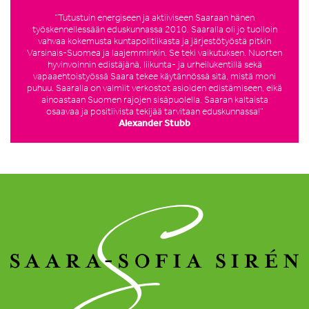
”Tutustuin energiseen ja aktiiviseen Saaraan hänen
työskennellessään eduskunnassa 2010. Saaralla oli jo tuolloin
vahvaa kokemusta kuntapolitiikasta ja järjestötyöstä pitkin
Varsinais-Suomea ja laajemminkin. Se teki vaikutuksen. Nuorten
hyvinvoinnin edistäjänä, liikunta- ja urheilukentillä sekä
vapaaehtoistyössä Saara tekee käytännössä sitä, mistä moni
puhuu. Saaralla on valmiit verkostot asioiden edistämiseen, eikä
ainoastaan Suomen rajojen sisäpuolella. Saaran kaltaista
osaavaa ja positiivista tekijää tarvitaan eduskunnassa!”
Alexander Stubb