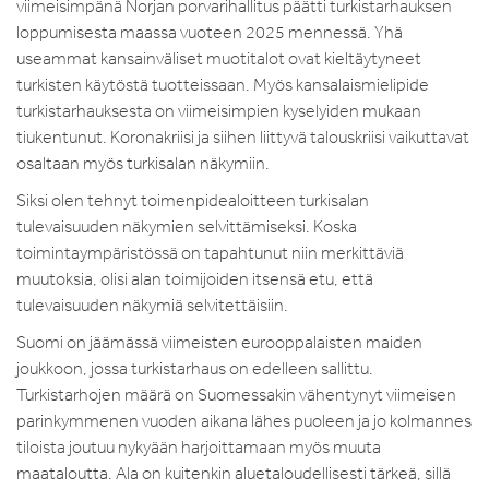
viimeisimpänä Norjan porvarihallitus päätti turkistarhauksen
loppumisesta maassa vuoteen 2025 mennessä. Yhä
useammat kansainväliset muotitalot ovat kieltäytyneet
turkisten käytöstä tuotteissaan. Myös kansalaismielipide
turkistarhauksesta on viimeisimpien kyselyiden mukaan
tiukentunut. Koronakriisi ja siihen liittyvä talouskriisi vaikuttavat
osaltaan myös turkisalan näkymiin.
Siksi olen tehnyt toimenpidealoitteen turkisalan
tulevaisuuden näkymien selvittämiseksi. Koska
toimintaympäristössä on tapahtunut niin merkittäviä
muutoksia, olisi alan toimijoiden itsensä etu, että
tulevaisuuden näkymiä selvitettäisiin.
Suomi on jäämässä viimeisten eurooppalaisten maiden
joukkoon, jossa turkistarhaus on edelleen sallittu.
Turkistarhojen määrä on Suomessakin vähentynyt viimeisen
parinkymmenen vuoden aikana lähes puoleen ja jo kolmannes
tiloista joutuu nykyään harjoittamaan myös muuta
maataloutta. Ala on kuitenkin aluetaloudellisesti tärkeä, sillä