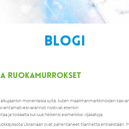
BLOGI
 JA RUOKAMURROKSET
jo alkujaankin monenlaisia syitä, kuten maailmanmarkkinoiden kasv
kuiventamatvesivarannot nostivat etenkin
a ja toisaalta kuivuus heikensi esimerkiksi viljasatoja.
hyökkäyssota Ukrainaan ovat pahentaneet tilannetta entisestään. 