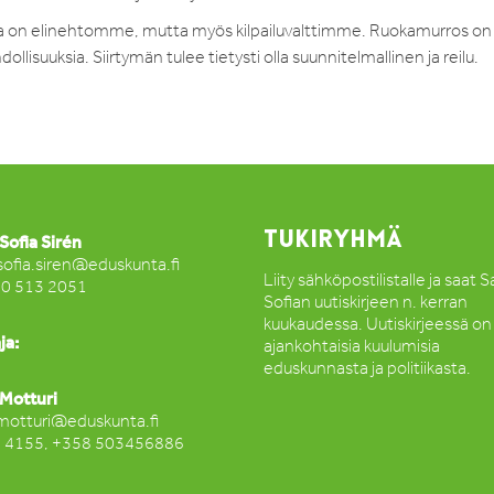
oka on elinehtomme, mutta myös kilpailuvalttimme. Ruokamurros on
ollisuuksia. Siirtymän tulee tietysti olla suunnitelmallinen ja reilu.
TUKIRYHMÄ
Sofia Sirén
sofia.siren@eduskunta.fi
Liity sähköpostilistalle ja saat 
50 513 2051
Sofian uutiskirjeen n. kerran
kuukaudessa. Uutiskirjeessä on
ja:
ajankohtaisia kuulumisia
eduskunnasta ja politiikasta.
Motturi
motturi@eduskunta.fi
2 4155, +358 503456886