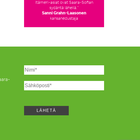
Itämeri-asiat ovat Saara-Sofian
sydäntä lähellä.”
Sanni Grahn-Laasonen
kansanedustaja
Saara-