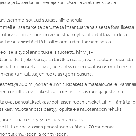
sta ja toisaalta niin Venäjä kuin Ukraina ovat merkittäviä
arvitsemme isot uudistukset niin energia-
eille lisää tärkeitä perusteita irtaantua venäläisestä fossiilisesta
intarviketuotantoon on viimeistään nyt suhtauduttava uudella
attavuuskriisistä että huoltovarmuuden turvaamisesta.
lisella typpilannoituksella tuotettuihin vilja-
n pitkälti joko Venäjältä tai Ukrainasta ja valmistetaan fossiilista
hinnat moninkertaistuvat, heikentyy niiden saatavuus muutoinkin
dinkona kuin kuluttajien ruokalaskujen nousuna.
 esitettyä 300 miljoonan euron tukipakettia maataloudelle. Varsina
ena on oltava kriisinkestävä ja resurssiviisas ruokajärjestelmä.
a ovat panostukset kasvipohjaisen ruoan arvoketjuihin. Tämä tarjoa
sa kasvintuotannosta päätyy lopulta eläintuotantoon rehuksi.
ohjaisen ruoan edellytysten parantamiseksi.
oitti tulevina vuosina panostavansa lähes 170 miljoonaa
annon tutkimukseen ja kehitykseen.