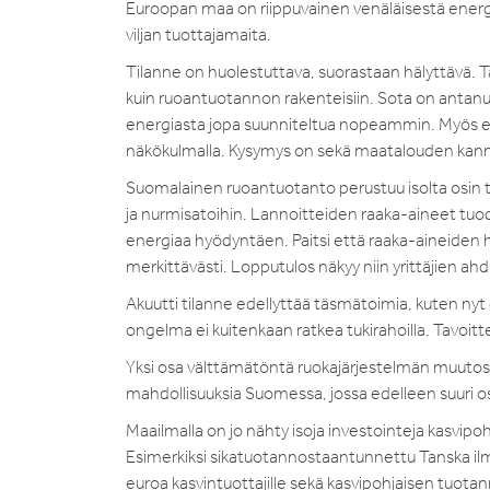
Euroopan maa on riippuvainen venäläisestä energia
viljan tuottajamaita.
Tilanne on huolestuttava, suorastaan hälyttävä. T
kuin ruoantuotannon rakenteisiin. Sota on antanut m
energiasta jopa suunniteltua nopeammin. Myös el
näkökulmalla. Kysymys on sekä maatalouden kann
Suomalainen ruoantuotanto perustuu isolta osin teol
ja nurmisatoihin. Lannoitteiden raaka-aineet tuodaa
energiaa hyödyntäen. Paitsi että raaka-aineiden 
merkittävästi. Lopputulos näkyy niin yrittäjien ah
Akuutti tilanne edellyttää täsmätoimia, kuten nyt
ongelma ei kuitenkaan ratkea tukirahoilla. Tavoitte
Yksi osa välttämätöntä ruokajärjestelmän muutost
mahdollisuuksia Suomessa, jossa edelleen suuri o
Maailmalla on jo nähty isoja investointeja kasvip
Esimerkiksi sikatuotannostaantunnettu Tanska ilm
euroa kasvintuottajille sekä kasvipohjaisen tuot