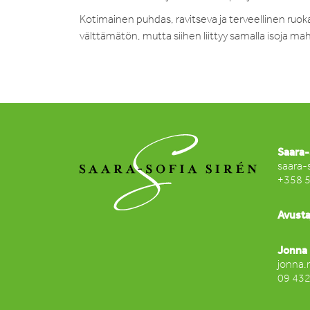
Kotimainen puhdas, ravitseva ja terveellinen ru
välttämätön, mutta siihen liittyy samalla isoja mahd
Saara-
saara-
+358 
Avusta
Jonna 
jonna.
09 43