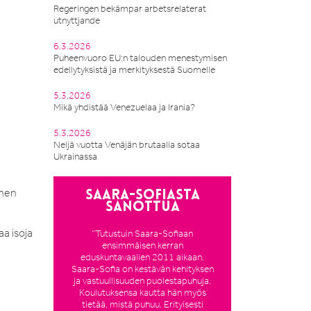
Regeringen bekämpar arbetsrelaterat
utnyttjande
6.3.2026
Puheenvuoro EU:n talouden menestymisen
edellytyksistä ja merkityksestä Suomelle
5.3.2026
Mikä yhdistää Venezuelaa ja Irania?
5.3.2026
Neljä vuotta Venäjän brutaalia sotaa
Ukrainassa
inen
Saara-Sofiasta
sanottua
a isoja
”Tutustuin Saara-Sofiaan
ensimmäisen kerran
eduskuntavaalien 2011 aikaan.
Saara-Sofia on kestävän kehityksen
ja vastuullisuuden puolestapuhuja.
Koulutuksensa kautta hän myös
tietää, mistä puhuu. Erityisesti