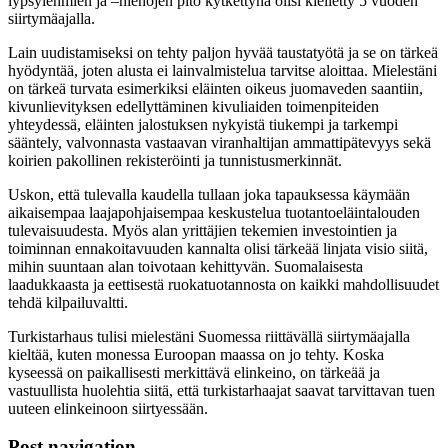
lypsylehmien ja –hiehojen pito kytkettynä olisi kielletty 5 vuoden
siirtymäajalla.
Lain uudistamiseksi on tehty paljon hyvää taustatyötä ja se on tärkeä
hyödyntää, joten alusta ei lainvalmistelua tarvitse aloittaa. Mielestäni
on tärkeä turvata esimerkiksi eläinten oikeus juomaveden saantiin,
kivunlievityksen edellyttäminen kivuliaiden toimenpiteiden
yhteydessä, eläinten jalostuksen nykyistä tiukempi ja tarkempi
sääntely, valvonnasta vastaavan viranhaltijan ammattipätevyys sekä
koirien pakollinen rekisteröinti ja tunnistusmerkinnät.
Uskon, että tulevalla kaudella tullaan joka tapauksessa käymään
aikaisempaa laajapohjaisempaa keskustelua tuotantoeläintalouden
tulevaisuudesta. Myös alan yrittäjien tekemien investointien ja
toiminnan ennakoitavuuden kannalta olisi tärkeää linjata visio siitä,
mihin suuntaan alan toivotaan kehittyvän. Suomalaisesta
laadukkaasta ja eettisestä ruokatuotannosta on kaikki mahdollisuudet
tehdä kilpailuvaltti.
Turkistarhaus tulisi mielestäni Suomessa riittävällä siirtymäajalla
kieltää, kuten monessa Euroopan maassa on jo tehty. Koska
kyseessä on paikallisesti merkittävä elinkeino, on tärkeää ja
vastuullista huolehtia siitä, että turkistarhaajat saavat tarvittavan tuen
uuteen elinkeinoon siirtyessään.
Post navigation