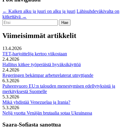
←
Kaiken alku ja juuri on alku ja juuri
Lähisuhdeväkivalta on
kitkettävä
→
Etsi:
Viimeisimmät artikkelit
13.4.2026
TET-harjoittelija kertoo viikostaan
2.4.2026
Hallitus kitkee työperäistä hyväksikäyttöä
2.4.2026
Regeringen bekämpar arbetsrelaterat utnyttjande
6.3.2026
Puheenvuoro EU:n talouden menestymisen edellytyksistä ja
merkityksestä Suomelle
5.3.2026
Mikä yhdistää Venezuelaa ja Irania?
5.3.2026
Neljä vuotta Venäjän brutaalia sotaa Ukrainassa
Saara-Sofiasta sanottua