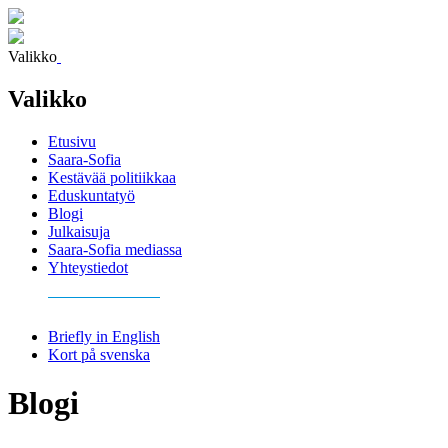
Valikko
Valikko
Etusivu
Saara-Sofia
Kestävää politiikkaa
Eduskuntatyö
Blogi
Julkaisuja
Saara-Sofia mediassa
Yhteystiedot
Briefly in English
Kort på svenska
Blogi