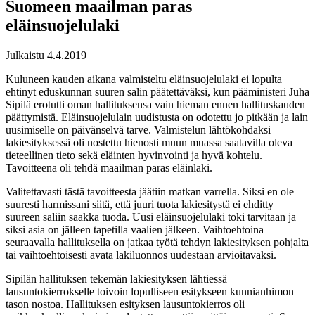
Suomeen maailman paras
eläinsuojelulaki
Julkaistu 4.4.2019
Kuluneen kauden aikana valmisteltu eläinsuojelulaki ei lopulta
ehtinyt eduskunnan suuren salin päätettäväksi, kun pääministeri Juha
Sipilä erotutti oman hallituksensa vain hieman ennen hallituskauden
päättymistä. Eläinsuojelulain uudistusta on odotettu jo pitkään ja lain
uusimiselle on päivänselvä tarve. Valmistelun lähtökohdaksi
lakiesityksessä oli nostettu hienosti muun muassa saatavilla oleva
tieteellinen tieto sekä eläinten hyvinvointi ja hyvä kohtelu.
Tavoitteena oli tehdä maailman paras eläinlaki.
Valitettavasti tästä tavoitteesta jäätiin matkan varrella. Siksi en ole
suuresti harmissani siitä, että juuri tuota lakiesitystä ei ehditty
suureen saliin saakka tuoda. Uusi eläinsuojelulaki toki tarvitaan ja
siksi asia on jälleen tapetilla vaalien jälkeen. Vaihtoehtoina
seuraavalla hallituksella on jatkaa työtä tehdyn lakiesityksen pohjalta
tai vaihtoehtoisesti avata lakiluonnos uudestaan arvioitavaksi.
Sipilän hallituksen tekemän lakiesityksen lähtiessä
lausuntokierrokselle toivoin lopulliseen esitykseen kunnianhimon
tason nostoa. Hallituksen esityksen lausuntokierros oli