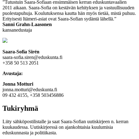
”Tutustuin Saara-Sofiaan ensimmäisen kerran eduskuntavaalien
2011 aikaan. Saara-Sofia on kestävän kehityksen ja vastuullisuuden
puolestapuhuja. Koulutuksensa kautta hän myös tietää, mistä puhuu.
Erityisesti Itämeri-asiat ovat Saara-Sofian sydäntä lähellä.”
Sanni Grahn-Laasonen
kansanedustaja
Saara-Sofia Sirén
saara-sofia.siren@eduskunta.fi
+358 50 513 2051
Avustaja:
Jonna Motturi
jonna.motturi@eduskunta.fi
09 432 4155, +358 503456886
Tukiryhmä
Liity sähköpostilistalle ja saat Saara-Sofian uutiskirjeen n. kerran
kuukaudessa. Uutiskirjeessä on ajankohtaisia kuulumisia
eduskunnasta ja politiikasta.