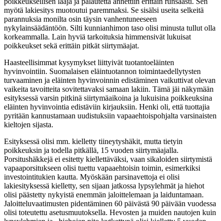
poikkeuksellisen laaja ja palautetta annettiin erittäin runsaasti. Sen
myötä lakiesitys muotoutui paremmaksi. Se sisälsi useita selkeitä
parannuksia monilta osin täysin vanhentuneeseen
nykylainsäädäntöön. Silti kunnianhimon taso olisi minusta tullut olla
korkeammalla. Lain hyviä tarkoituksia himmensivät lukuisat
poikkeukset sekä erittäin pitkät siirtymäajat.
Haasteellisimmat kysymykset liittyivät tuotantoeläinten
hyvinvointiin. Suomalaisen eläintuotannon toimintaedellytysten
turvaaminen ja eläinten hyvinvoinnin edistäminen vaikuttivat olevan
vaikeita tavoitteita sovitettavaksi samaan lakiin. Tämä jäi näkymään
esityksessä varsin pitkinä siirtymäaikoina ja lukuisina poikkeuksina
eläinten hyvinvointia edistäviin kirjauksiin. Henki oli, että tuottajia
pyritään kannustamaan uudistuksiin vapaaehtoispohjalta varsinaisten
kieltojen sijasta.
Esityksessä olisi mm. kielletty tiineytyshäkit, mutta tietyin
poikkeuksin ja todella pitkällä, 15 vuoden siirtymäajalla.
Porsitushäkkejä ei esitetty kiellettäväksi, vaan sikaloiden siirtymistä
vapaaporsitukseen olisi tuettu vapaaehtoisin toimin, esimerkiksi
investointitukien kautta. Myöskään parsinavettoja ei olisi
lakiesityksessä kielletty, sen sijaan jatkossa lypsylehmät ja hiehot
olisi päästetty nykyistä enemmän jaloittelemaan ja laiduntamaan.
Jaloitteluvaatimusten pidentäminen 60 päivästä 90 päivään vuodessa
olisi toteutettu asetusmuutoksella. Hevosten ja muiden nautojen kuin