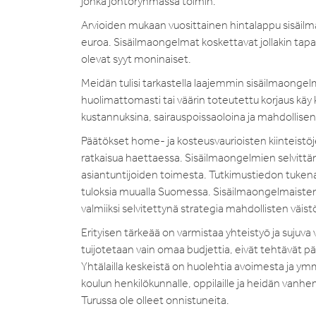
jonka johtoryhmässä toimin.
Arvioiden mukaan vuosittainen hintalappu sisäil
euroa. Sisäilmaongelmat koskettavat jollakin tapaa 
olevat syyt moninaiset.
Meidän tulisi tarkastella laajemmin sisäilmaongel
huolimattomasti tai väärin toteutettu korjaus käy 
kustannuksina, sairauspoissaoloina ja mahdollis
Päätökset home- ja kosteusvaurioisten kiinteistöjen
ratkaisua haettaessa. Sisäilmaongelmien selvittämi
asiantuntijoiden toimesta. Tutkimustiedon tukena 
tuloksia muualla Suomessa. Sisäilmaongelmaisten tilo
valmiiksi selvitettynä strategia mahdollisten väis
Erityisen tärkeää on varmistaa yhteistyö ja sujuva v
tuijotetaan vain omaa budjettia, eivät tehtävät p
Yhtälailla keskeistä on huolehtia avoimesta ja ymmä
koulun henkilökunnalle, oppilaille ja heidän vanhe
Turussa ole olleet onnistuneita.