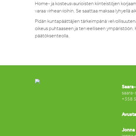
Home- ja kosteusvaurioisten kiinteistöjen korjaamin
varaa virhearvioihin. Se saattaa maksaa lyhyellä 
Pidän kuntapäättäjien tärkeimpänä velvollisuutena t
oikeus puhtaaseen ja terveelliseen ympäristöön. Ku
päätöksenteolla.
Saara-
saara-
+358 
Avusta
Jonna 
jonna.