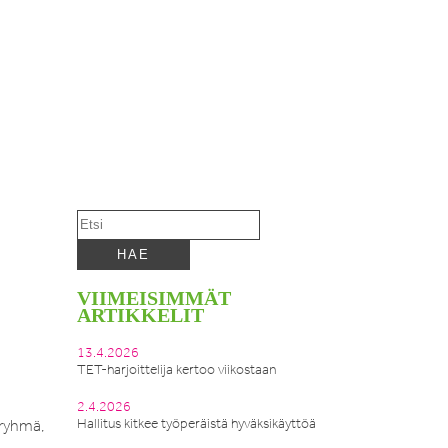
VIIMEISIMMÄT
ARTIKKELIT
13.4.2026
TET-harjoittelija kertoo viikostaan
2.4.2026
Hallitus kitkee työperäistä hyväksikäyttöä
öryhmä,