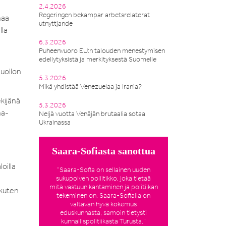
2.4.2026
Regeringen bekämpar arbetsrelaterat
naa
utnyttjande
lla
6.3.2026
Puheenvuoro EU:n talouden menestymisen
edellytyksistä ja merkityksestä Suomelle
huollon
5.3.2026
Mikä yhdistää Venezuelaa ja Irania?
ekijänä
5.3.2026
ma-
Neljä vuotta Venäjän brutaalia sotaa
Ukrainassa
Saara-Sofiasta sanottua
oilla
”Saara-Sofia on sellainen uuden
sukupolven poliitikko, joka tietää
mitä vastuun kantaminen ja politiikan
 kuten
tekeminen on. Saara-Sofialla on
valtavan hyvä kokemus
eduskunnasta, samoin tietysti
kunnallispolitiikasta Turusta.”