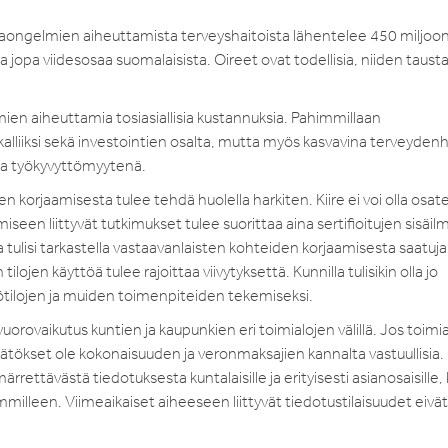
maongelmien aiheuttamista terveyshaitoista lähentelee 450 miljoo
jopa viidesosaa suomalaisista. Oireet ovat todellisia, niiden tausta
mien aiheuttamia tosiasiallisia kustannuksia. Pahimmillaan
kalliiksi sekä investointien osalta, mutta myös kasvavina terveyden
ena työkyvyttömyytenä.
 korjaamisesta tulee tehdä huolella harkiten. Kiire ei voi olla osat
seen liittyvät tutkimukset tulee suorittaa aina sertifioitujen sisäil
tulisi tarkastella vastaavanlaisten kohteiden korjaamisesta saatuja
jen käyttöä tulee rajoittaa viivytyksettä. Kunnilla tulisikin olla jo
tötilojen ja muiden toimenpiteiden tekemiseksi.
uorovaikutus kuntien ja kaupunkien eri toimialojen välillä. Jos toimial
äätökset ole kokonaisuuden ja veronmaksajien kannalta vastuullisia.
rrettävästä tiedotuksesta kuntalaisille ja erityisesti asianosaisille,
mmilleen. Viimeaikaiset aiheeseen liittyvät tiedotustilaisuudet eivät