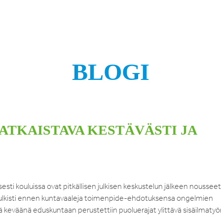
BLOGI
TKAISTAVA KESTÄVÄSTI JA
sti kouluissa ovat pitkällisen julkisen keskustelun jälkeen nousseet
s julkisti ennen kuntavaaleja toimenpide-ehdotuksensa ongelmien
änä keväänä eduskuntaan perustettiin puoluerajat ylittävä sisäilmaty