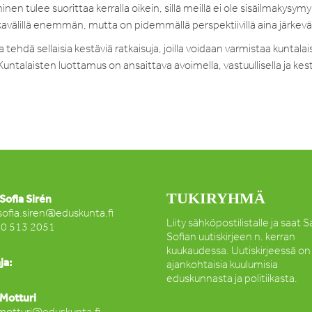
en tulee suorittaa kerralla oikein, sillä meillä ei ole sisäilmakysymy
aikavälillä enemmän, mutta on pidemmällä perspektiivillä aina järke
ehdä sellaisia kestäviä ratkaisuja, joilla voidaan varmistaa kuntala
ntalaisten luottamus on ansaittava avoimella, vastuullisella ja kest
TUKIRYHMÄ
Sofia Sirén
sofia.siren@eduskunta.fi
Liity sähköpostilistalle ja saat 
50 513 2051
Sofian uutiskirjeen n. kerran
kuukaudessa. Uutiskirjeessä on
ja:
ajankohtaisia kuulumisia
eduskunnasta ja politiikasta.
Motturi
motturi@eduskunta.fi