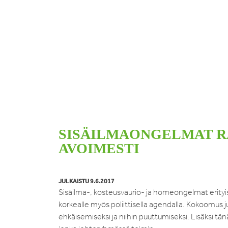
SISÄILMAONGELMAT RA
AVOIMESTI
JULKAISTU 9.6.2017
Sisäilma-, kosteusvaurio- ja homeongelmat erityise
korkealle myös poliittisella agendalla. Kokoomu
ehkäisemiseksi ja niihin puuttumiseksi. Lisäksi t