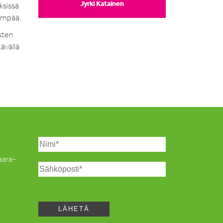
Jyrki Katainen
ksissä
vämpää.
isten
ävällä
Saara-