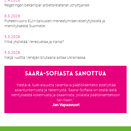
2.4.2026
Regeringen bekämpar arbetsrelaterat utnyttjande
6.3.2026
Puheenvuoro EU:n talouden menestymisen edellytyksistä ja
merkityksestä Suomelle
5.3.2026
Mikä yhdistää Venezuelaa ja Irania?
5.3.2026
Neljä vuotta Venäjän brutaalia sotaa Ukrainassa
Saara-Sofiasta sanottua
”Kestävä, tulevaisuutta rakentava päätöksenteko edellyttää
asiantuntemusta ja näkemystä. Saara-Sofialla on kestävästä
kehityksestä kokemusta ja osaamista, jollaista päätöksentekoon
tarvitaan.”
Jan Vapaavuori