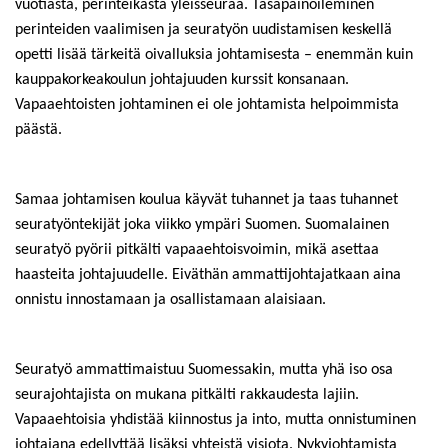
vuotiasta, perinteikästä yleisseuraa. Tasapainoileminen
perinteiden vaalimisen ja seuratyön uudistamisen keskellä
opetti lisää tärkeitä oivalluksia johtamisesta – enemmän kuin
kauppakorkeakoulun johtajuuden kurssit konsanaan.
Vapaaehtoisten johtaminen ei ole johtamista helpoimmista
päästä.
Samaa johtamisen koulua käyvät tuhannet ja taas tuhannet
seuratyöntekijät joka viikko ympäri Suomen. Suomalainen
seuratyö pyörii pitkälti vapaaehtoisvoimin, mikä asettaa
haasteita johtajuudelle. Eiväthän ammattijohtajatkaan aina
onnistu innostamaan ja osallistamaan alaisiaan.
Seuratyö ammattimaistuu Suomessakin, mutta yhä iso osa
seurajohtajista on mukana pitkälti rakkaudesta lajiin.
Vapaaehtoisia yhdistää kiinnostus ja into, mutta onnistuminen
johtajana edellyttää lisäksi yhteistä visiota. Nykyjohtamista