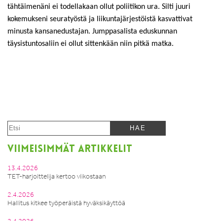
tähtäimenäni ei todellakaan ollut poliitikon ura. Silti juuri
kokemukseni seuratyöstä ja liikuntajärjestöistä kasvattivat
minusta kansanedustajan. Jumppasalista eduskunnan
täysistuntosaliin ei ollut sittenkään niin pitkä matka.
VIIMEISIMMÄT ARTIKKELIT
13.4.2026
TET-harjoittelija kertoo viikostaan
2.4.2026
Hallitus kitkee työperäistä hyväksikäyttöä