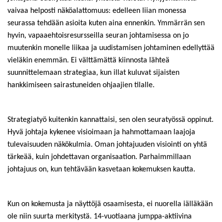
vaivaa helposti näköalattomuus: edelleen liian monessa
seurassa tehdään asioita kuten aina ennenkin. Ymmärrän sen
hyvin, vapaaehtoisresursseilla seuran johtamisessa on jo
muutenkin monelle liikaa ja uudistamisen johtaminen edellyttää
vieläkin enemmän. Ei välttämättä kiinnosta lähteä
suunnittelemaan strategiaa, kun illat kuluvat sijaisten
hankkimiseen sairastuneiden ohjaajien tilalle.
Strategiatyö kuitenkin kannattaisi, sen olen seuratyössä oppinut.
Hyvä johtaja kykenee visioimaan ja hahmottamaan laajoja
tulevaisuuden näkökulmia. Oman johtajuuden visiointi on yhtä
tärkeää, kuin johdettavan organisaation. Parhaimmillaan
johtajuus on, kun tehtävään kasvetaan kokemuksen kautta.
Kun on kokemusta ja näyttöjä osaamisesta, ei nuorella iälläkään
ole niin suurta merkitystä. 14-vuotiaana jumppa-aktiivina