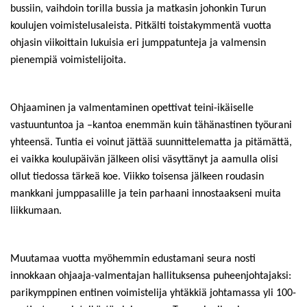
bussiin, vaihdoin torilla bussia ja matkasin johonkin Turun
koulujen voimistelusaleista. Pitkälti toistakymmentä vuotta
ohjasin viikoittain lukuisia eri jumppatunteja ja valmensin
pienempiä voimistelijoita.
Ohjaaminen ja valmentaminen opettivat teini-ikäiselle
vastuuntuntoa ja –kantoa enemmän kuin tähänastinen työurani
yhteensä. Tuntia ei voinut jättää suunnittelematta ja pitämättä,
ei vaikka koulupäivän jälkeen olisi väsyttänyt ja aamulla olisi
ollut tiedossa tärkeä koe. Viikko toisensa jälkeen roudasin
mankkani jumppasalille ja tein parhaani innostaakseni muita
liikkumaan.
Muutamaa vuotta myöhemmin edustamani seura nosti
innokkaan ohjaaja-valmentajan hallituksensa puheenjohtajaksi:
parikymppinen entinen voimistelija yhtäkkiä johtamassa yli 100-