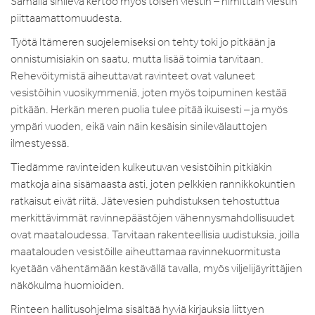
Samalla sinilevä kertoo myös toisen viestin – nimittäin viestin
piittaamattomuudesta.
Työtä Itämeren suojelemiseksi on tehty toki jo pitkään ja
onnistumisiakin on saatu, mutta lisää toimia tarvitaan.
Rehevöitymistä aiheuttavat ravinteet ovat valuneet
vesistöihin vuosikymmeniä, joten myös toipuminen kestää
pitkään. Herkän meren puolia tulee pitää ikuisesti – ja myös
ympäri vuoden, eikä vain näin kesäisin sinilevälauttojen
ilmestyessä.
Tiedämme ravinteiden kulkeutuvan vesistöihin pitkiäkin
matkoja aina sisämaasta asti, joten pelkkien rannikkokuntien
ratkaisut eivät riitä. Jätevesien puhdistuksen tehostuttua
merkittävimmät ravinnepäästöjen vähennysmahdollisuudet
ovat maataloudessa. Tarvitaan rakenteellisia uudistuksia, joilla
maatalouden vesistöille aiheuttamaa ravinnekuormitusta
kyetään vähentämään kestävällä tavalla, myös viljelijäyrittäjien
näkökulma huomioiden.
Rinteen hallitusohjelma sisältää hyviä kirjauksia liittyen