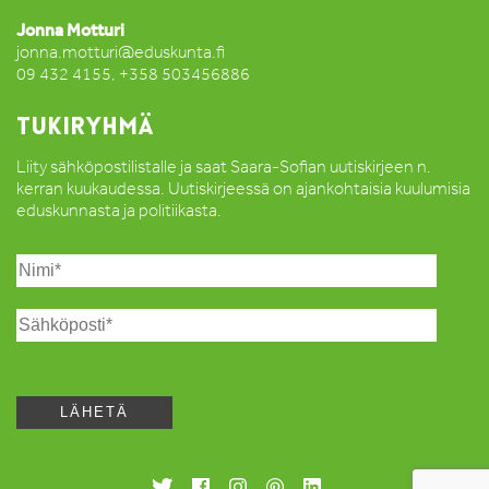
Jonna Motturi
jonna.motturi@eduskunta.fi
09 432 4155, +358 503456886
TUKIRYHMÄ
Liity sähköpostilistalle ja saat Saara-Sofian uutiskirjeen n.
kerran kuukaudessa. Uutiskirjeessä on ajankohtaisia kuulumisia
eduskunnasta ja politiikasta.