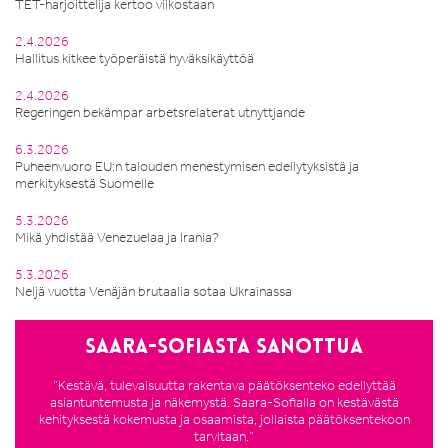
TET-harjoittelija kertoo viikostaan
2.4.2026
Hallitus kitkee työperäistä hyväksikäyttöä
2.4.2026
Regeringen bekämpar arbetsrelaterat utnyttjande
6.3.2026
Puheenvuoro EU:n talouden menestymisen edellytyksistä ja
merkityksestä Suomelle
5.3.2026
Mikä yhdistää Venezuelaa ja Irania?
5.3.2026
Neljä vuotta Venäjän brutaalia sotaa Ukrainassa
Saara-Sofiasta sanottua
”Kestävä, tulevaisuutta rakentava päätöksenteko edellyttää
asiantuntemusta ja näkemystä. Saara-Sofialla on kestävästä
kehityksestä kokemusta ja osaamista, jollaista päätöksentekoon
tarvitaan.”