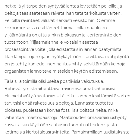
hetkellä yli tarpeiden syntyvää lantaa levitetään pelloille, ja
peltoja taas saatetaan raivata ihan tätä tarkoitusta varten.
Pelloilta ravinteet valuvat herkästi vesistöihin. Olemme
kokoomuksessa esittäneet toimia, joilla maatilojen
ylijäämälanta ohjattaisiinkin biokaasun ja kiertoravinteiden
tuotantoon. Ylijäämälannalle voitaisiin asettaa
prosessointivelvoite, jolla edistettäisiin lannan päätymistä
tilan lähipeltojen sijaan hyötykäyttöön. Tarvittavaa pohjatyötä
on jo tehty, kun edellinen hallitus ryhtyi selvittämään keinoja
orgaanisten lannoitevalmisteiden käytön edistämiseen.
Tällaisilla toimilla olisi useita positiivisia vaikutuksia:
Rehevöitymistä aiheuttavat ravinnevalumat vähenisivät.
Hiilinieluhyötyjä saataisiin siitä, ettei lannan levittämistä varten
tarvitsisi enää raivata uusia peltoja. Lannasta tuotettu
biokaasu puolestaan korvaa fossiilisia polttoaineita, mikä
vähentää ilmastopäästöjä. Maatalouden omavaraisuushyöty
kasvaisi, kun käyttöön saataisiin tuontituotteiden sijasta
kotimaisia kiertotalousravinteita. Parhaimmillaan uudistuksista