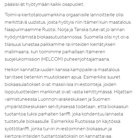
pääsisivät hyötymään kaikki osapuolet.
Toimiva kiertotalousmarkkina orgaanisille lannoitteille olisi
merkittävä uudistus, josta hyötyisi niin Itämeri kuin maatalous.
Naapurimaamme Ruotsi, Norja ja Tanska tukevat jo lannan
hyödyntämistä biokaasutuotannossa. Suomella olisi nyt oiva
tilaisuus lunastaa paikkamme ravinteiden kierrätyksen
mallimaana, kun toimimme parhaillaan Itämeren
suojelukomission (HELCOM) puheenjohtajamaana.
Heikon kannattavuuden kanssa kamppaileva maatalous
tarvitsee tietenkin muutokseen apua. Esimerkiksi suuret
biokaasulaitokset ovat massiivisia investointeja, joiden
lopputuotteiden markkinat ovat vasta kehittymässä. Hiljattain
valmistuneessa Luonnonvarakeskuksen ja Suomen
ympäristökeskuksen selvityksessä todetaan, että biokaasun
tuotantoa tukisi parhaiten tariffi, joka kohdentuu lannasta
tuotetulle biokaasulle. Esimerkiksi Ruotsissa on käytössä
syöttötariffi, jonka turvin investoiminen biokaasun ja
kiertoravinteiden tuotantolaitoksiin on kannattavaa.