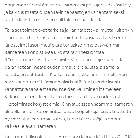
ongelman vähentämiseen. Esimerkiksi peltojen kipsikäsittely
ja kalkitus maatalouden ravinnepäästöjen vähentämiseksi
saatiin käyntiin edellisen hallituksen päätöksellä.
Tällaiset toimet ovat tärkeitä ja kannatettavia, mutta kuitenkin
lopulta vain hetkellistä laastarointia. Tosiasiassa tarvitsemme
järjestelmätason muutoksia torjuaksemme pysyvämmin
Itämereen kohdistuvaa ulkoista ravinnekuormaa.
Itämeremme ansaitsee sinivihreän ravinneohjelman, jolla
parannetaan maatalouden omavararaisuutta ja samalla
vesistöjen puhtautta. Kiertotalous-ajattelumallin mukainen
ravinteiden kierrättäminen olisi kestävä ja taloudellisesti
kannattava tapa estää ravinteiden valuminen Itämereen.
Kokonaisuutena kiertotalous tarkoittaa täysin uudenlaista
liiketoimintaekosysteemiä. Onnistuessaan saamme Itämeren
alueelle uutta liiketoimintaa, uusia työpaikkoja, uusia tuotteita,
hyvinvointia, parempia satoja, terveitä vesistöjä ja ennen
kaikkea, elävän Itämeren.
Isoja mahdollisuuksia olisi esimerkiksi lannan käsittelyssä. Tällä