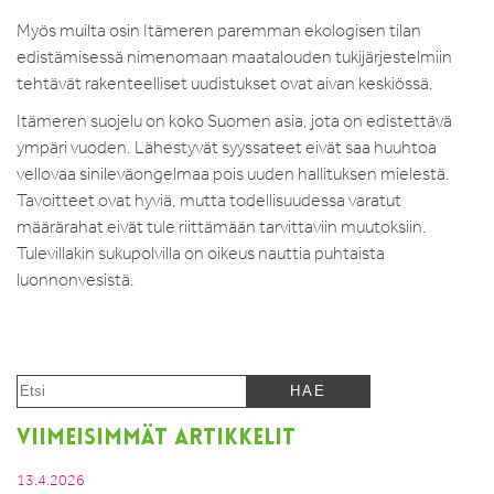
Myös muilta osin Itämeren paremman ekologisen tilan
edistämisessä nimenomaan maatalouden tukijärjestelmiin
tehtävät rakenteelliset uudistukset ovat aivan keskiössä.
Itämeren suojelu on koko Suomen asia, jota on edistettävä
ympäri vuoden. Lähestyvät syyssateet eivät saa huuhtoa
vellovaa sinileväongelmaa pois uuden hallituksen mielestä.
Tavoitteet ovat hyviä, mutta todellisuudessa varatut
määrärahat eivät tule riittämään tarvittaviin muutoksiin.
Tulevillakin sukupolvilla on oikeus nauttia puhtaista
luonnonvesistä.
VIIMEISIMMÄT ARTIKKELIT
13.4.2026