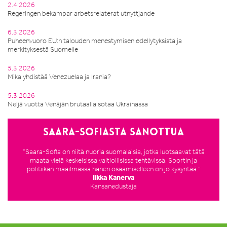
2.4.2026
Regeringen bekämpar arbetsrelaterat utnyttjande
6.3.2026
Puheenvuoro EU:n talouden menestymisen edellytyksistä ja
merkityksestä Suomelle
5.3.2026
Mikä yhdistää Venezuelaa ja Irania?
5.3.2026
Neljä vuotta Venäjän brutaalia sotaa Ukrainassa
Saara-Sofiasta sanottua
”Saara-Sofia on niitä nuoria suomalaisia, jotka luotsaavat tätä
maata vielä keskeisissä valtiollisissa tehtävissä. Sportin ja
politiikan maailmassa hänen osaamiselleen on jo kysyntää.”
Ilkka Kanerva
Kansanedustaja