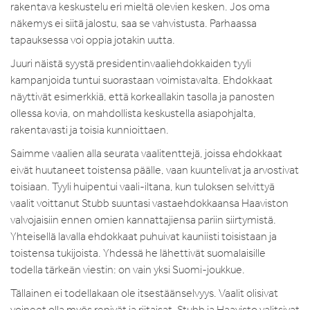
rakentava keskustelu eri mieltä olevien kesken. Jos oma
näkemys ei siitä jalostu, saa se vahvistusta. Parhaassa
tapauksessa voi oppia jotakin uutta.
Juuri näistä syystä presidentinvaaliehdokkaiden tyyli
kampanjoida tuntui suorastaan voimistavalta. Ehdokkaat
näyttivät esimerkkiä, että korkeallakin tasolla ja panosten
ollessa kovia, on mahdollista keskustella asiapohjalta,
rakentavasti ja toisia kunnioittaen.
Saimme vaalien alla seurata vaalitenttejä, joissa ehdokkaat
eivät huutaneet toistensa päälle, vaan kuuntelivat ja arvostivat
toisiaan. Tyyli huipentui vaali-iltana, kun tuloksen selvittyä
vaalit voittanut Stubb suuntasi vastaehdokkaansa Haaviston
valvojaisiin ennen omien kannattajiensa pariin siirtymistä.
Yhteisellä lavalla ehdokkaat puhuivat kauniisti toisistaan ja
toistensa tukijoista. Yhdessä he lähettivät suomalaisille
todella tärkeän viestin: on vain yksi Suomi-joukkue.
Tällainen ei todellakaan ole itsestäänselvyys. Vaalit olisivat
voineet olla myös repivät ja riitaisat. Stubb ja Haavisto valitsivat