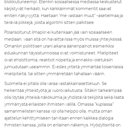
blokkiutuneempi. Etenkin sosiaalisessa mediassa keskustelut
kärjistyvät herkästi, kun kärkkäimmät kommentit saavat
eniten näkyvyyttä. Haetaan ”me vastaan muut” -asetelmaa ja
teräviä piikkejä, joista algoritmi sitten palkitsee.
Polarisoitunut ilmapiiri ei kuitenkaan jää vain sosiaaliseen
mediaan, vaan sitä on havaittavissa myös muissa yhteyksissä.
Omankin poliittisen urani aikana äänenpainot esimerkiksi
eduskunnan täysistunnoissa ovat voimistuneet. Mielipiteet
ovat ehdottomia, reaktiot nopeita ja ennakko-oletuksiin
jumiudutaan useammin. Ei edes yritetä ymmärtää toisenlaisia
mielipiteitä, tai sitten ymmärretään tahallaan väärin.
Suomella ei pitäisi olla varaa vastakkainasetteluun. Se
heikentää yhteistyötä ja vuorovaikutusta. Sitäkin tärkeämpää
olisi löytää yhteisiä näkökulmia ja yhdistäviä tekijöitä sekä lisätä
ymmärrystä erilaisten ihmisten välillä. Omassa ”kuplassa”
samanmielisten kanssa voi olla helppo olla, mutta oman
ajattelun kehittymiseen tarvitaan ennen kaikkea dialogia
ihmisten kanssa, joilla on erilainen näkemys. Hyödyllisintä on