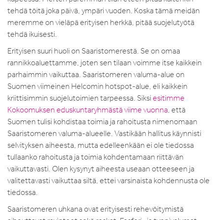
tehdä töitä joka päivä, ympäri vuoden. Koska tämä meidän
meremme on vieläpä erityisen herkkä, pitää suojelutyötä
tehdä ikuisesti.
Erityisen suuri huoli on Saaristomerestä. Se on omaa
rannikkoaluettamme, joten sen tilaan voimme itse kaikkein
parhaimmin vaikuttaa. Saaristomeren valuma-alue on
Suomen viimeinen Helcomin hotspot-alue, eli kaikkein
kriittisimmin suojelutoimien tarpeessa. Siksi
esitimme
Kokoomuksen eduskuntaryhmästä viime vuonna
, että
Suomen tulisi kohdistaa toimia ja rahoitusta nimenomaan
Saaristomeren valuma-alueelle. Vastikään hallitus käynnisti
selvityksen aiheesta, mutta edelleenkään ei ole tiedossa
tullaanko rahoitusta ja toimia kohdentamaan riittävän
vaikuttavasti. Olen kysynyt aiheesta useaan otteeseen ja
valitettavasti vaikuttaa siltä, ettei varsinaista kohdennusta ole
tiedossa.
Saaristomeren uhkana ovat erityisesti rehevöitymistä