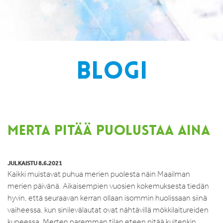
BLOGI
MERTA PITÄÄ PUOLUSTAA AINA
JULKAISTU 8.6.2021
Kaikki muistavat puhua merien puolesta näin Maailman
merien päivänä. Aikaisempien vuosien kokemuksesta tiedän
hyvin, että seuraavan kerran ollaan isommin huolissaan siinä
vaiheessa, kun sinilevälautat ovat nähtävillä mökkilaitureiden
kupeessa. Merten paremman tilan eteen pitää kuitenkin