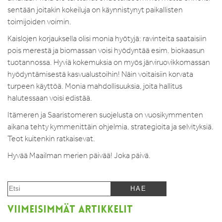
sentään joitakin kokeiluja on käynnistynyt paikallisten
toimijoiden voimin.
Kaislojen korjauksella olisi monia hyötyjä: ravinteita saataisiin
pois merestä ja biomassan voisi hyödyntää esim. biokaasun
tuotannossa. Hyviä kokemuksia on myös järviruovikkomassan
hyödyntämisestä kasvualustoihin! Näin voitaisiin korvata
turpeen käyttöä. Monia mahdollisuuksia, joita hallitus
halutessaan voisi edistää.
Itämeren ja Saaristomeren suojelusta on vuosikymmenten
aikana tehty kymmenittäin ohjelmia, strategioita ja selvityksiä.
Teot kuitenkin ratkaisevat.
Hyvää Maailman merien päivää! Joka päivä.
VIIMEISIMMÄT ARTIKKELIT