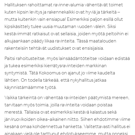
Hallituksen rahoittamat ravinnevalumia vähentävät toimet
kuten kipsin levitys ja rakennekalkki ovat hyviä ja tärkeitä –
mutta kuitenkin vain ensiapua! Esimerkiksi paljon esillä ollut
kipsikäsittely tulee uusia muutaman vuoden välein. Siksi
kestävimmät ratkaisut ovat sellaisia, joiden myötä peltoihin ei
alkujaankaan päädy liikaa ravinteita. Tässä maatalouden
rakenteisiin tehtävät uudistukset ovat ensisijaisia.
Paitsi rahoitusteitse, myös lainsäädäntöteitse voidaan edistää
ja tukea esimerkiksi kierrätysravinteiden markkinan
syntymistä. Tätä Kokoomus on ajanut jo viime kaudelta
lähtien. On todella tärkeää, että nykyhallitus jatkaa
käynnistämäämme työtä.
Vaikka tärkeintä on vähentää ravinteiden päätymistä mereen,
tarvitaan myös toimia, joilla ravinteita voidaan poistaa
merestä. Tällaisia ovat esimerkiksi kestävä kalastus sekä
järviruovikoiden oikea-aikainen niitto. Siihen ehdotimme viime
kesänä omaa kohdennettua hanketta. Valitettavasti hallitus ei
ainakaan vielä ole tarttunut ehdotukseemme, mutta onneksi