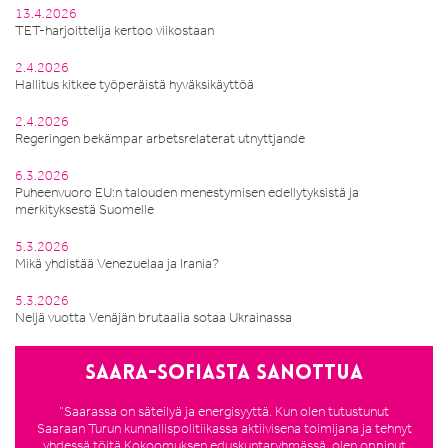
13.4.2026
TET-harjoittelija kertoo viikostaan
2.4.2026
Hallitus kitkee työperäistä hyväksikäyttöä
2.4.2026
Regeringen bekämpar arbetsrelaterat utnyttjande
6.3.2026
Puheenvuoro EU:n talouden menestymisen edellytyksistä ja
merkityksestä Suomelle
5.3.2026
Mikä yhdistää Venezuelaa ja Irania?
5.3.2026
Neljä vuotta Venäjän brutaalia sotaa Ukrainassa
Saara-Sofiasta sanottua
”Saarassa on säteilyä ja energisyyttä. Kun olen tutustunut
Saaraan Turun kunnallispolitiikassa aktiivisena toimijana ja tehnyt
yhdessä töitä Kokoomuksen eduskuntaryhmässä, olen oppinut