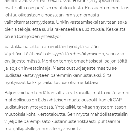
aiheuttavat ravinteet sekä roskat. Fosfori- ja typpivalumat
ovat isolta osin peräisin maataloudesta. Roskaantuminen taas
johtuu oikeastaan ainoastaan ihmisten omasta
välinpitämättömyydestä. Uhkiin vastaamiseksi tarvitaan sekä
pieniä tekoja, että suuria rakenteellisia uudistuksia. Keskeistä
on eri toimijoiden yhteistyö!
Vastakkainasettelu ei nimittäin hyödytä ketään.
Viljelijäyrittäjät eivät ole syypäitä rehevöitymiseen, vaan vika
on järjestelmässä. Moni on tehnyt omaehtoisesti paljon töitä
ja isojakin investointeja. Maataloustukijärjestelmää tulee
uudistaa kestävyyteen paremmin kannustavaksi. Siitä
hyötyisivät kaikki ja vaikuttavuus olisi merkittävä.
Paljon voidaan tehdä kansallisilla ratkaisuilla, mutta vielä isompi
mahdollisuus on EU:n yhteisen maatalouspolitiikan eli CAP-
uudistuksen yhteydessä. Yhtäkaikki, tarvitaan systeemitason
muutoksia kohti kiertotaloutta. Sen myötä mahdollistettaisiin
viljelijöille parempi sato kustannustehokkaasti, puhtaampi
meri jälkipolville ja ihmisille hyvinvointia.