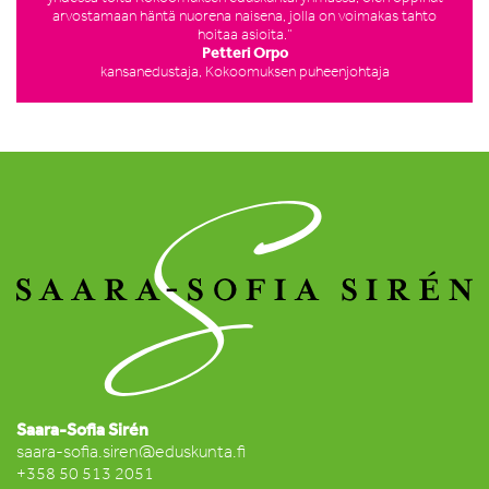
arvostamaan häntä nuorena naisena, jolla on voimakas tahto
hoitaa asioita.”
Petteri Orpo
kansanedustaja, Kokoomuksen puheenjohtaja
Saara-Sofia Sirén
saara-sofia.siren@eduskunta.fi
+358 50 513 2051