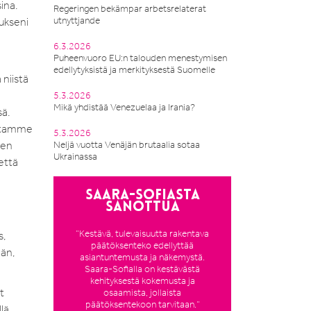
ina.
Regeringen bekämpar arbetsrelaterat
utnyttjande
mukseni
6.3.2026
Puheenvuoro EU:n talouden menestymisen
edellytyksistä ja merkityksestä Suomelle
niistä
5.3.2026
Mikä yhdistää Venezuelaa ja Irania?
sä.
uttamme
5.3.2026
ten
Neljä vuotta Venäjän brutaalia sotaa
Ukrainassa
että
Saara-Sofiasta
sanottua
”Kestävä, tulevaisuutta rakentava
s,
päätöksenteko edellyttää
män,
asiantuntemusta ja näkemystä.
Saara-Sofialla on kestävästä
kehityksestä kokemusta ja
t
osaamista, jollaista
päätöksentekoon tarvitaan.”
lä.