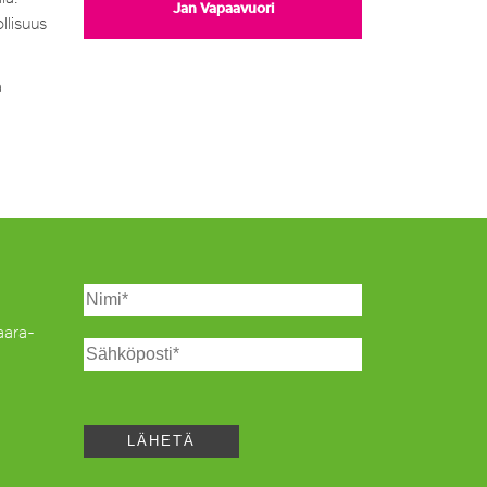
Jan Vapaavuori
llisuus
a
Saara-