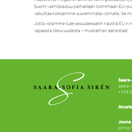
Suomi valmistautuu parhaillaan toimimaan EU-pu
vaikuttaa kokoamme suuremmalla voimalla. Se ma
Jotta voisimme tulevaisuudessakin nauttia EU:n m
vapaasta liikkuvuudesta – muistathan äänestää!
Saara-
saara-
+358 
Avusta
Jonna 
jonna.