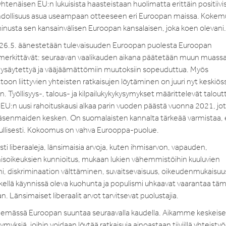
enäisen EU:n lukuisista haasteistaan huolimatta erittäin positiivis
t mahdollisuus asua useampaan otteeseen eri Euroopan maissa. Koke
inusta sen kansainvälisen Euroopan kansalaisen, joka koen olevani.
stä 26.5. äänestetään tulevaisuuden Euroopan puolesta Euroopan
merkittävät: seuraavan vaalikauden aikana päätetään muun muassa 
pysäytettyä ja vääjäämättömiin muutoksiin sopeuduttua. Myös
oon liittyvien yhteisten ratkaisujen löytäminen on juuri nyt keskiös
. Työllisyys-, talous- ja kilpailukykykysymykset määrittelevät talo
 EU:n uusi rahoituskausi alkaa parin vuoden päästä vuonna 2021, jo
a jäsenmaiden kesken. On suomalaisten kannalta tärkeää varmistaa, 
ullisesti. Kokoomus on vahva Eurooppa-puolue.
i liberaaleja, länsimaisia arvoja, kuten ihmisarvon, vapauden,
hmisoikeuksien kunnioitus, mukaan lukien vähemmistöihin kuuluvien
mi, diskriminaation välttäminen, suvaitsevaisuus, oikeudenmukaisuu
tkellä käynnissä oleva kuohunta ja populismi uhkaavat vaarantaa tä
 Länsimaiset liberaalit arvot tarvitsevat puolustajia.
lemässä Euroopan suuntaa seuraavalla kaudella. Aikamme keskeise
yksiä, joihin voidaan löytää ratkaisuja ainoastaan tiiviillä yhteistyöl