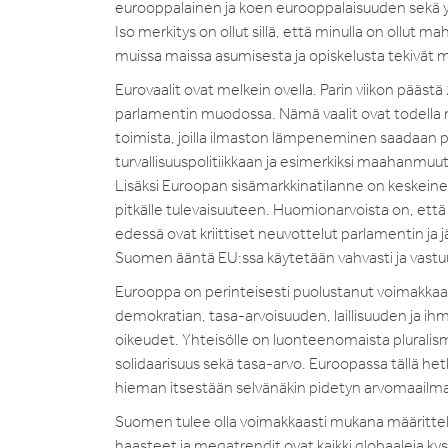
eurooppalainen ja koen eurooppalaisuuden sekä yht
Iso merkitys on ollut sillä, että minulla on ollu
muissa maissa asumisesta ja opiskelusta tekivät m
Eurovaalit ovat melkein ovella. Parin viikon pää
parlamentin muodossa. Nämä vaalit ovat todella 
toimista, joilla ilmaston lämpeneminen saadaan 
turvallisuuspolitiikkaan ja esimerkiksi maahanmuutt
Lisäksi Euroopan sisämarkkinatilanne on keskeinen
pitkälle tulevaisuuteen. Huomionarvoista on, että
edessä ovat kriittiset neuvottelut parlamentin j
Suomen ääntä EU:ssa käytetään vahvasti ja vastu
Eurooppa on perinteisesti puolustanut voimakkaast
demokratian, tasa-arvoisuuden, laillisuuden ja i
oikeudet. Yhteisölle on luonteenomaista pluralis
solidaarisuus sekä tasa-arvo. Euroopassa tällä he
hieman itsestään selvänäkin pidetyn arvomaailman.
Suomen tulee olla voimakkaasti mukana määritte
haasteet ja megatrendit ovat kaikki globaaleja kysym