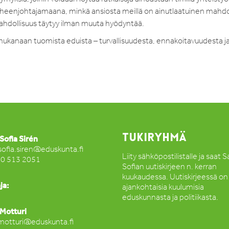
heenjohtajamaana, minkä ansiosta meillä on ainutlaatuinen mahdo
hdollisuus täytyy ilman muuta hyödyntää.
ukanaan tuomista eduista – turvallisuudesta, ennakoitavuudesta j
TUKIRYHMÄ
Sofia Sirén
sofia.siren@eduskunta.fi
Liity sähköpostilistalle ja saat 
50 513 2051
Sofian uutiskirjeen n. kerran
kuukaudessa. Uutiskirjeessä on
ja:
ajankohtaisia kuulumisia
eduskunnasta ja politiikasta.
Motturi
motturi@eduskunta.fi