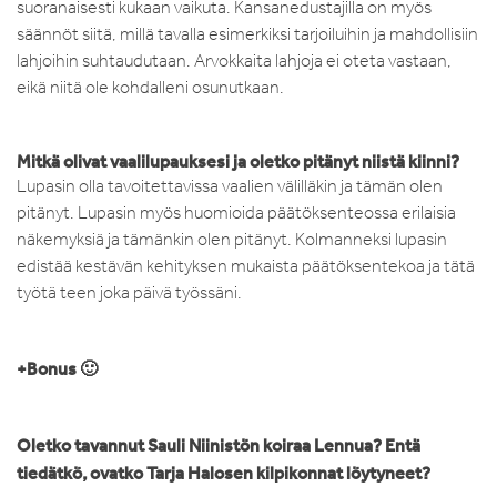
suoranaisesti kukaan vaikuta. Kansanedustajilla on myös
säännöt siitä, millä tavalla esimerkiksi tarjoiluihin ja mahdollisiin
lahjoihin suhtaudutaan. Arvokkaita lahjoja ei oteta vastaan,
eikä niitä ole kohdalleni osunutkaan.
Mitkä olivat vaalilupauksesi ja oletko pitänyt niistä kiinni?
Lupasin olla tavoitettavissa vaalien välilläkin ja tämän olen
pitänyt. Lupasin myös huomioida päätöksenteossa erilaisia
näkemyksiä ja tämänkin olen pitänyt. Kolmanneksi lupasin
edistää kestävän kehityksen mukaista päätöksentekoa ja tätä
työtä teen joka päivä työssäni.
+Bonus 🙂
Oletko tavannut Sauli Niinistön koiraa Lennua? Entä
tiedätkö, ovatko Tarja Halosen kilpikonnat löytyneet?