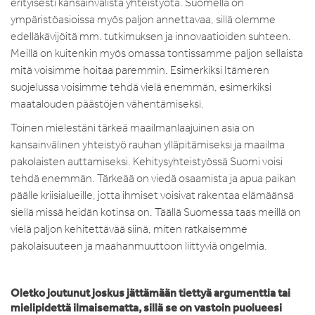
erityisesti kansainvälistä yhteistyötä. Suomella on
ympäristöasioissa myös paljon annettavaa, sillä olemme
edelläkävijöitä mm. tutkimuksen ja innovaatioiden suhteen.
Meillä on kuitenkin myös omassa tontissamme paljon sellaista
mitä voisimme hoitaa paremmin. Esimerkiksi Itämeren
suojelussa voisimme tehdä vielä enemmän, esimerkiksi
maatalouden päästöjen vähentämiseksi.
Toinen mielestäni tärkeä maailmanlaajuinen asia on
kansainvälinen yhteistyö rauhan ylläpitämiseksi ja maailma
pakolaisten auttamiseksi. Kehitysyhteistyössä Suomi voisi
tehdä enemmän. Tärkeää on viedä osaamista ja apua paikan
päälle kriisialueille, jotta ihmiset voisivat rakentaa elämäänsä
siellä missä heidän kotinsa on. Täällä Suomessa taas meillä on
vielä paljon kehitettävää siinä, miten ratkaisemme
pakolaisuuteen ja maahanmuuttoon liittyviä ongelmia.
Oletko joutunut joskus jättämään tiettyä argumenttia tai
mielipidettä ilmaisematta, sillä se on vastoin puolueesi