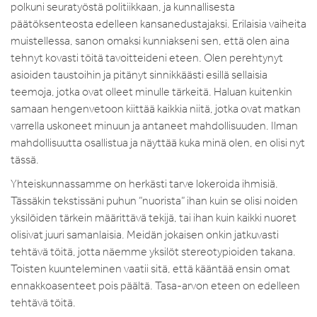
polkuni seuratyöstä politiikkaan, ja kunnallisesta
päätöksenteosta edelleen kansanedustajaksi. Erilaisia vaiheita
muistellessa, sanon omaksi kunniakseni sen, että olen aina
tehnyt kovasti töitä tavoitteideni eteen. Olen perehtynyt
asioiden taustoihin ja pitänyt sinnikkäästi esillä sellaisia
teemoja, jotka ovat olleet minulle tärkeitä. Haluan kuitenkin
samaan hengenvetoon kiittää kaikkia niitä, jotka ovat matkan
varrella uskoneet minuun ja antaneet mahdollisuuden. Ilman
mahdollisuutta osallistua ja näyttää kuka minä olen, en olisi nyt
tässä.
Yhteiskunnassamme on herkästi tarve lokeroida ihmisiä.
Tässäkin tekstissäni puhun ”nuorista” ihan kuin se olisi noiden
yksilöiden tärkein määrittävä tekijä, tai ihan kuin kaikki nuoret
olisivat juuri samanlaisia. Meidän jokaisen onkin jatkuvasti
tehtävä töitä, jotta näemme yksilöt stereotypioiden takana.
Toisten kuunteleminen vaatii sitä, että kääntää ensin omat
ennakkoasenteet pois päältä. Tasa-arvon eteen on edelleen
tehtävä töitä.