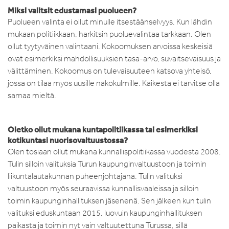
Miksi valitsit edustamasi puolueen?
Puolueen valinta ei ollut minulle itsestäänselvyys. Kun lähdin
mukaan politiikkaan, harkitsin puoluevalintaa tarkkaan. Olen
ollut tyytyväinen valintaani. Kokoomuksen arvoissa keskeisiä
ovat esimerkiksi mahdollisuuksien tasa-arvo, suvaitsevaisuus ja
välittäminen. Kokoomus on tulevaisuuteen katsova yhteisö,
jossa on tilaa myös uusille näkökulmille. Kaikesta ei tarvitse olla
samaa mieltä.
Oletko ollut mukana kuntapolitiikassa tai esimerkiksi
kotikuntasi nuorisovaltuustossa?
Olen tosiaan ollut mukana kunnallispolitiikassa vuodesta 2008.
Tulin silloin valituksia Turun kaupunginvaltuustoon ja toimin
liikuntalautakunnan puheenjohtajana. Tulin valituksi
valtuustoon myös seuraavissa kunnallisvaaleissa ja silloin
toimin kaupunginhallituksen jäsenenä. Sen jälkeen kun tulin
valituksi eduskuntaan 2015, luovuin kaupunginhallituksen
paikasta ja toimin nyt vain valtuutettuna Turussa, sillä