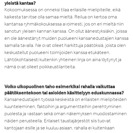
yleistä kantaa?
Kokoomuksessa on onneksi tilaa erilaisille mielipiteille, eikä
kaikesta tarvitse olla samaa mieltä. Reilua on kertoa oma
kantansa ryhmäkokouksessa avoimesti, jos on eri mieltä niin
sanotun yleisen kannan kanssa. On ollut äänestyksiäkin, joissa
en ole äänestänyt muiden puolueeni kansanedustajien kanssa
samalla tavalla. Ne ovat olleet harkittuja päätöksiä, joista olen
keskustellut puolueeni toimijoiden kanssa etukäteen.
Lähtökohtaisesti kuitenkin yhteinen linja on aina löytynyt ja
nämä ovat olleet poikkeustilanteita.
Voiko ulkopuolinen taho esimerkiksi rahalla vaikuttaa
päätöksentekoon tai asioiden käsittelyyn eduskunnassa?
Kansanedustajien työssä keskeistä on erilaisten mielipiteiden
kuunteleminen, faktoihin ja argumentteihin perehtyminen
puolesta ja vastaan sekä oman näkemyksen muodostaminen
näiden perusteella. Erilaiset taustajärjestöt siis tuovat
kantojaan esille ja se kuuluu asiaan, rahalla ei kuitenkaan