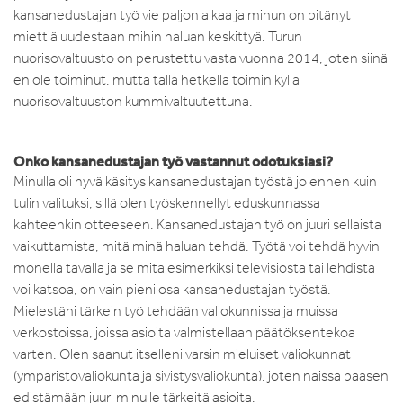
kansanedustajan työ vie paljon aikaa ja minun on pitänyt
miettiä uudestaan mihin haluan keskittyä. Turun
nuorisovaltuusto on perustettu vasta vuonna 2014, joten siinä
en ole toiminut, mutta tällä hetkellä toimin kyllä
nuorisovaltuuston kummivaltuutettuna.
Onko kansanedustajan työ vastannut odotuksiasi?
Minulla oli hyvä käsitys kansanedustajan työstä jo ennen kuin
tulin valituksi, sillä olen työskennellyt eduskunnassa
kahteenkin otteeseen. Kansanedustajan työ on juuri sellaista
vaikuttamista, mitä minä haluan tehdä. Työtä voi tehdä hyvin
monella tavalla ja se mitä esimerkiksi televisiosta tai lehdistä
voi katsoa, on vain pieni osa kansanedustajan työstä.
Mielestäni tärkein työ tehdään valiokunnissa ja muissa
verkostoissa, joissa asioita valmistellaan päätöksentekoa
varten. Olen saanut itselleni varsin mieluiset valiokunnat
(ympäristövaliokunta ja sivistysvaliokunta), joten näissä pääsen
edistämään juuri minulle tärkeitä asioita.