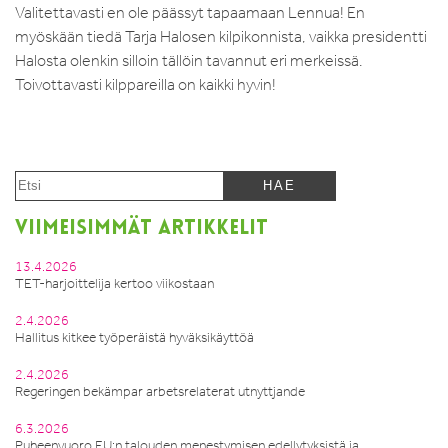
Valitettavasti en ole päässyt tapaamaan Lennua! En
myöskään tiedä Tarja Halosen kilpikonnista, vaikka presidentti
Halosta olenkin silloin tällöin tavannut eri merkeissä.
Toivottavasti kilppareilla on kaikki hyvin!
VIIMEISIMMÄT ARTIKKELIT
13.4.2026
TET-harjoittelija kertoo viikostaan
2.4.2026
Hallitus kitkee työperäistä hyväksikäyttöä
2.4.2026
Regeringen bekämpar arbetsrelaterat utnyttjande
6.3.2026
Puheenvuoro EU:n talouden menestymisen edellytyksistä ja