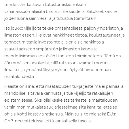
tehdessäni kattavan tutustumiskierroksen
varsinaissuomalaisilla tiloilla viime kaudella. Kiitokset kaikille,
joiden luona sain vierailla ja tutustua toimintaan!
Iso joukko viljelijöitä tekee omaehtoisesti paljon ympäristön ja
ilmaston eteen. He ovat hankkineet tietoa, kouluttautuneet ja
tehneet mittavia investointeja ja erilaisia hankintoja
saavuttaakseen ympäristön ja ilmaston kannalta
mahdollisimman kestävän tilanteen toiminnalleen. Tämä on
äärimmäisen arvokasta, sillä ratkaisun avaimet moniin
ilmasto- ja ympäristökysymyksiin löytyvät nimenomaan
maataloudesta.
Haaste on siinä, että maatalouden tukijärjestelmä ei parhaalla
mahdollisella tavalla kannusta ja tue viljelijöitä ratkaisujen
edistämisessä. Siksi olisi keskeistä tarkastella maatalouden
varsin monimutkaista tukijärjestelmää siltä kantilta, että se
ohjaisi kohti kestäviä ratkaisuja. Näin tulisi toimia sekä EU:n
CAP-neuvotteluissa, että kansallisella tasolla.