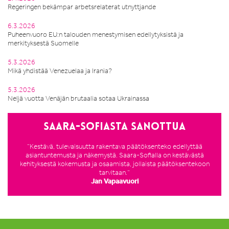
Regeringen bekämpar arbetsrelaterat utnyttjande
6.3.2026
Puheenvuoro EU:n talouden menestymisen edellytyksistä ja
merkityksestä Suomelle
5.3.2026
Mikä yhdistää Venezuelaa ja Irania?
5.3.2026
Neljä vuotta Venäjän brutaalia sotaa Ukrainassa
Saara-Sofiasta sanottua
”Kestävä, tulevaisuutta rakentava päätöksenteko edellyttää
asiantuntemusta ja näkemystä. Saara-Sofialla on kestävästä
kehityksestä kokemusta ja osaamista, jollaista päätöksentekoon
tarvitaan.”
Jan Vapaavuori