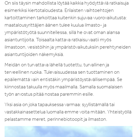
On siis täysin mahdollista löytää kaikkia hyödyttäviä ratkaisuja
esimerkiksi kiertotaloudesta. Erilaisten vaihtoehtojen
kartoittaminen tarkoittaa kuitenkin sujuvaa vuorovaikutusta:
maatalousyrittäjien äänen tulee kuulua ilmasto- ja
ympäristötyötä suunnitellessa, sillä he ovat oman alansa
asiantuntijoita. Toisaalta kattava ratkaisu vaatii myös
ilmastoon, vesistöihin ja ympäristövaikutuksiin perehtyneiden
asiantuntijoiden näkemyksiä.
Meidän on turvattava lähellä tuotettu, turvallinen ja
terveellinen ruoka. Tulevaisuudessa sen tuottaminen on
epäilemättä vain entistäkin ympäristöystävällisempää. Se
kiinnostaa takuulla myös maailmalla. Samalla suomalaisen
työn arvostus pitää nostaa paremmin esille.
Yksi asia on joka tapauksessa varmaa: syyllistämällä tai
vastakkainasettelua luomalla emme voita mitään. Yhteistyöllä
pelastamme meret, perinnebiotoopit ja ilmaston.