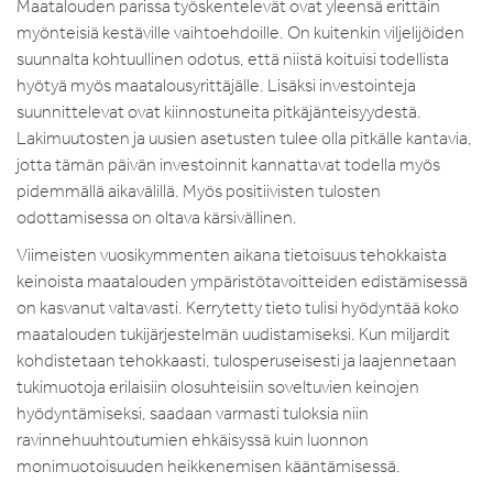
Maatalouden parissa työskentelevät ovat yleensä erittäin
myönteisiä kestäville vaihtoehdoille. On kuitenkin viljelijöiden
suunnalta kohtuullinen odotus, että niistä koituisi todellista
hyötyä myös maatalousyrittäjälle. Lisäksi investointeja
suunnittelevat ovat kiinnostuneita pitkäjänteisyydestä.
Lakimuutosten ja uusien asetusten tulee olla pitkälle kantavia,
jotta tämän päivän investoinnit kannattavat todella myös
pidemmällä aikavälillä. Myös positiivisten tulosten
odottamisessa on oltava kärsivällinen.
Viimeisten vuosikymmenten aikana tietoisuus tehokkaista
keinoista maatalouden ympäristötavoitteiden edistämisessä
on kasvanut valtavasti. Kerrytetty tieto tulisi hyödyntää koko
maatalouden tukijärjestelmän uudistamiseksi. Kun miljardit
kohdistetaan tehokkaasti, tulosperuseisesti ja laajennetaan
tukimuotoja erilaisiin olosuhteisiin soveltuvien keinojen
hyödyntämiseksi, saadaan varmasti tuloksia niin
ravinnehuuhtoutumien ehkäisyssä kuin luonnon
monimuotoisuuden heikkenemisen kääntämisessä.