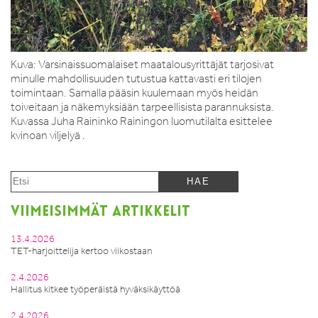
Kuva: Varsinaissuomalaiset maatalousyrittäjät tarjosivat
minulle mahdollisuuden tutustua kattavasti eri tilojen
toimintaan. Samalla pääsin kuulemaan myös heidän
toiveitaan ja näkemyksiään tarpeellisista parannuksista.
Kuvassa Juha Raininko Rainingon luomutilalta esittelee
kvinoan viljelyä .
VIIMEISIMMÄT ARTIKKELIT
13.4.2026
TET-harjoittelija kertoo viikostaan
2.4.2026
Hallitus kitkee työperäistä hyväksikäyttöä
2.4.2026