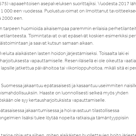
75) vapaaehtoisen asepalveluksen suorittajiksi. Vuodesta 2017 lä
i 1 000:een vuodessa. Puolustusvoimat on ilmoittanut tavoitteeks
rä 2000:een.
n tarpeen huomioida aikaisempaa paremmin erilaisia perhetilantei
hetilanteesta. Toimintatavat ovat epäselvät koskien esimerkiksi per
äistoimintaan ja saavat kutsun samaan aikaan.
 palveluita alaikäisten lasten hoidon järjestämiseksi. Toisaalta laki ei
harjoituksesta vapauttamiselle. Reserviläisellä ei ole oikeutta vaatia
le lapsille jatkettua päivähoitoa tai viikonloppuhoitoa, mikäli sitä ei p
 Suomessa jakaantuu epätasaisesti ja kasaantuu useimmiten naisill
umismahdollisuuksiin. Haaste on luonnollisesti selkeä myös yhden
än ole syy kertausharjoituksista vapauttamiselle.
asaisessa jakaantumisessa ja hoivavastuun tilastollisessa
ngelmien lisäksi tulee löytää nopeita ratkaisuja tämäntyyppisiin
arjoa ohjausta siihen, miten alaikäisten huollettavien hoito järjes