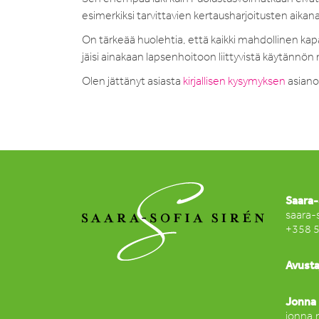
esimerkiksi tarvittavien kertausharjoitusten aikan
On tärkeää huolehtia, että kaikki mahdollinen k
jäisi ainakaan lapsenhoitoon liittyvistä käytännön r
Olen jättänyt asiasta
kirjallisen kysymyksen
asiano
Saara-
saara-
+358 
Avusta
Jonna 
jonna.