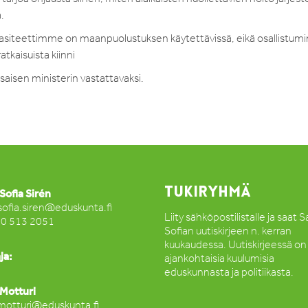
a.
apasiteettimme on maanpuolustuksen käytettävissä, eikä osallistum
atkaisuista kiinni
saisen ministerin vastattavaksi.
TUKIRYHMÄ
Sofia Sirén
sofia.siren@eduskunta.fi
Liity sähköpostilistalle ja saat 
50 513 2051
Sofian uutiskirjeen n. kerran
kuukaudessa. Uutiskirjeessä on
ja:
ajankohtaisia kuulumisia
eduskunnasta ja politiikasta.
Motturi
motturi@eduskunta.fi