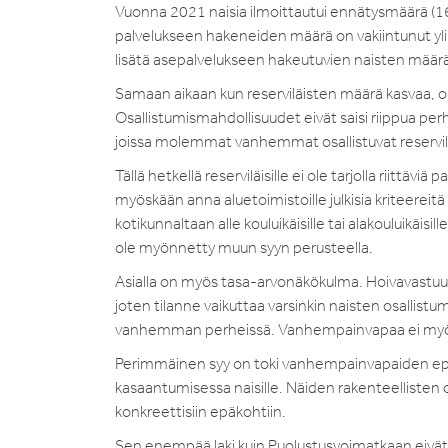
Vuonna 2021 naisia ilmoittautui ennätysmäärä (16
palvelukseen hakeneiden määrä on vakiintunut yl
lisätä asepalvelukseen hakeutuvien naisten mää
Samaan aikaan kun reserviläisten määrä kasvaa, o
Osallistumismahdollisuudet eivät saisi riippua per
joissa molemmat vanhemmat osallistuvat reservil
Tällä hetkellä reserviläisille ei ole tarjolla riittäviä
myöskään anna aluetoimistoille julkisia kriteereitä 
kotikunnaltaan alle kouluikäisille tai alakouluikäisil
ole myönnetty muun syyn perusteella.
Asialla on myös tasa-arvonäkökulma. Hoivavastuu
joten tilanne vaikuttaa varsinkin naisten osallist
vanhemman perheissä. Vanhempainvapaa ei myöskä
Perimmäinen syy on toki vanhempainvapaiden epät
kasaantumisessa naisille. Näiden rakenteellisten o
konkreettisiin epäkohtiin.
Sen enempää laki kuin Puolustusvoimatkaan eivät t