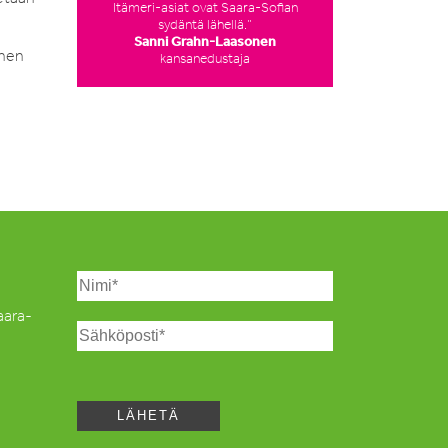
Itämeri-asiat ovat Saara-Sofian
sydäntä lähellä.”
Sanni Grahn-Laasonen
inen
kansanedustaja
Saara-