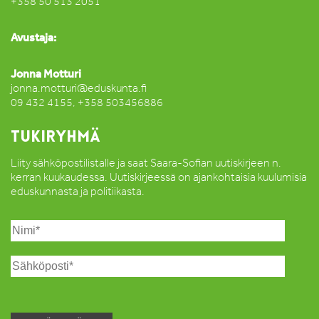
+358 50 513 2051
Avustaja:
Jonna Motturi
jonna.motturi@eduskunta.fi
09 432 4155, +358 503456886
TUKIRYHMÄ
Liity sähköpostilistalle ja saat Saara-Sofian uutiskirjeen n.
kerran kuukaudessa. Uutiskirjeessä on ajankohtaisia kuulumisia
eduskunnasta ja politiikasta.