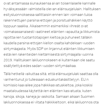
ovat antamassa siunauksensa aivan toisenlaiselle kannalle
hyväksyessään valmisteilla olevan eläinsuojelulain. Hallituksen
esitysluonnoksessa sallittaisiin ennen lain voimaan tuloa
rakennettujen parsinavettojen ja porsitushäkkien käyttö
loppuun saakka. Aikaisemmin esimerkiksi vihreät ovat
voimakassanaisesti vaatineet eläinten vapautta ja liikkumista
rajoittavien tuotantotapojen kieltoa ja puhuneet tälläkin
kaudella parsinavettojen kiellon osalta kahdeksan vuoden
siirtymäajasta. Myös SDP on linjannut eläinten liikkumisen
estävien rakenteiden kieltämisestä siirtymäajalla vuonna
2019. Hallituksen lakiluonnokseen ei kuitenkaan ole saatu
sisällytettyä edes sadan vuoden siirtymäaikaa.
Tällä hetkellä vaikuttaa siltä, että eläinsuojelulaki saattaa olla
vanhentunut jo tullessaan eduskuntakäsittelyyn. EU:n
komissio kaavailee jopa häkkikasvatuskieltoa, joka koskisi
maataloudessa käytettävien eläinten kasvatusta, kuten
kanoja, sikoja, kaneja ja vasikoita. Samaan aikaan Suomen
lakiluonnoksessa ei viitata häkkikieltoon, eikä lakiluonnos ota