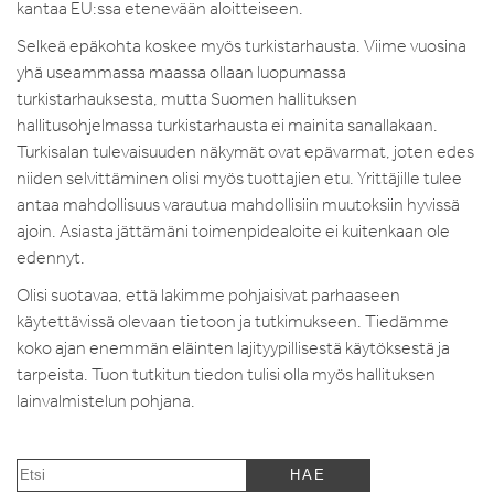
kantaa EU:ssa etenevään aloitteiseen.
Selkeä epäkohta koskee myös turkistarhausta. Viime vuosina
yhä useammassa maassa ollaan luopumassa
turkistarhauksesta, mutta Suomen hallituksen
hallitusohjelmassa turkistarhausta ei mainita sanallakaan.
Turkisalan tulevaisuuden näkymät ovat epävarmat, joten edes
niiden selvittäminen olisi myös tuottajien etu. Yrittäjille tulee
antaa mahdollisuus varautua mahdollisiin muutoksiin hyvissä
ajoin. Asiasta jättämäni toimenpidealoite ei kuitenkaan ole
edennyt.
Olisi suotavaa, että lakimme pohjaisivat parhaaseen
käytettävissä olevaan tietoon ja tutkimukseen. Tiedämme
koko ajan enemmän eläinten lajityypillisestä käytöksestä ja
tarpeista. Tuon tutkitun tiedon tulisi olla myös hallituksen
lainvalmistelun pohjana.