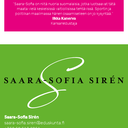
”Saara-Sofia on niitä nuoria suomalaisia, jotka luotsaavat tätä
maata vielä keskeisissä valtiollisissa tehtävissä. Sportin ja
politiikan maailmassa hänen osaamiselleen on jo kysyntää.”
Ilkka Kanerva
Kansanedustaja
Saara-Sofia Sirén
saara-sofia.siren@eduskunta.fi