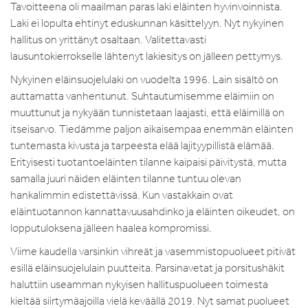
Tavoitteena oli maailman paras laki eläinten hyvinvoinnista.
Laki ei lopulta ehtinyt eduskunnan käsittelyyn. Nyt nykyinen
hallitus on yrittänyt osaltaan. Valitettavasti
lausuntokierrokselle lähtenyt lakiesitys on jälleen pettymys.
Nykyinen eläinsuojelulaki on vuodelta 1996. Lain sisältö on
auttamatta vanhentunut. Suhtautumisemme eläimiin on
muuttunut ja nykyään tunnistetaan laajasti, että eläimillä on
itseisarvo. Tiedämme paljon aikaisempaa enemmän eläinten
tuntemasta kivusta ja tarpeesta elää lajityypillistä elämää.
Erityisesti tuotantoeläinten tilanne kaipaisi päivitystä, mutta
samalla juuri näiden eläinten tilanne tuntuu olevan
hankalimmin edistettävissä. Kun vastakkain ovat
eläintuotannon kannattavuusahdinko ja eläinten oikeudet, on
lopputuloksena jälleen haalea kompromissi.
Viime kaudella varsinkin vihreät ja vasemmistopuolueet pitivät
esillä eläinsuojelulain puutteita. Parsinavetat ja porsitushäkit
haluttiin useamman nykyisen hallituspuolueen toimesta
kieltää siirtymäajoilla vielä keväällä 2019. Nyt samat puolueet