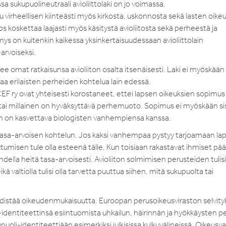
sa sukupuolineutraali avioliittolaki on jo voimassa.
 virheellisen kiinteästi myös kirkosta, uskonnosta sekä lasten oikeu
s koskettaa laajasti myös käsitystä avioliitosta sekä perheestä ja
ymys on kuitenkin kaikessa yksinkertaisuudessaan avioliittolain
arvoiseksi.
e omat ratkaisunsa avioliiton osalta itsenäisesti. Laki ei myöskään
a erilaisten perheiden kohtelua lain edessä.
 ry ovat yhteisesti korostaneet, ettei lapsen oikeuksien sopimus s
 tai millainen on hyväksyttävä perhemuoto. Sopimus ei myöskään sis
psen on kasvettava biologisten vanhempiensa kanssa.
ätasa-arvoisen kohtelun. Jos kaksi vanhempaa pystyy tarjoamaan lap
tumisen tule olla esteenä tälle. Kun toisiaan rakastavat ihmiset pä
ella heitä tasa-arvoisesti. Avioliiton solmimisen perusteiden tulisi 
ä valtiolla tulisi olla tarvetta puuttua siihen, mitä sukupuolta tai
 edistää oikeudenmukaisuutta. Euroopan perusoikeusviraston selvit
dentiteettinsä esiintuomista uhkailun, häirinnän ja hyökkäysten p
puoli-identiteettiään esimerkiksi julkisissa kulkuvälineissä. Oikeusva