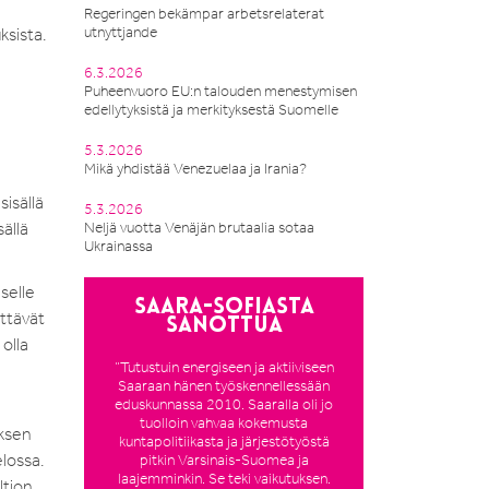
Regeringen bekämpar arbetsrelaterat
utnyttjande
ksista.
6.3.2026
Puheenvuoro EU:n talouden menestymisen
edellytyksistä ja merkityksestä Suomelle
5.3.2026
Mikä yhdistää Venezuelaa ja Irania?
isällä
5.3.2026
ällä
Neljä vuotta Venäjän brutaalia sotaa
Ukrainassa
selle
Saara-Sofiasta
ättävät
sanottua
olla
”Tutustuin energiseen ja aktiiviseen
Saaraan hänen työskennellessään
eduskunnassa 2010. Saaralla oli jo
tuolloin vahvaa kokemusta
yksen
kuntapolitiikasta ja järjestötyöstä
elossa.
pitkin Varsinais-Suomea ja
laajemminkin. Se teki vaikutuksen.
ltion