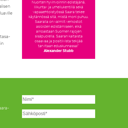
Nuorten hyvinvoinnin edistäjänä,
alisen
liikunta- ja urheilukentillä sekä
vapaaehtoistyössä Saara tekee
uaville
käytännössä sitä, mistä moni puhuu.
Saaralla on valmiit verkostot
asioiden edistämiseen, eikä
ainoastaan Suomen rajojen
 tasa-
sisäpuolella. Saaran kaltaista
osaavaa ja positiivista tekijää
in
tarvitaan eduskunnassa!”
Alexander Stubb
Saara-