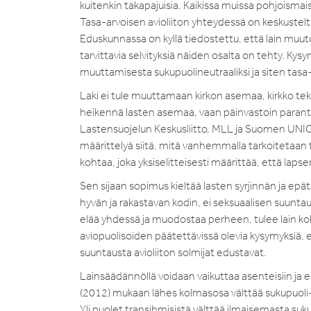
kuitenkin takapajuisia. Kaikissa muissa pohjoismais
Tasa-arvoisen avioliiton yhteydessä on keskusteltu
Eduskunnassa on kyllä tiedostettu, että lain muuto
tarvittavia selvityksiä näiden osalta on tehty. Kys
muuttamisesta sukupuolineutraaliksi ja siten tasa-
Laki ei tule muuttamaan kirkon asemaa, kirkko teke
heikennä lasten asemaa, vaan päinvastoin paranta
Lastensuojelun Keskusliitto, MLL ja Suomen UNICEF
määrittelyä siitä, mitä vanhemmalla tarkoitetaan
kohtaa, joka yksiselitteisesti määrittää, että la
Sen sijaan sopimus kieltää lasten syrjinnän ja ep
hyvän ja rakastavan kodin, ei seksuaalisen suuntau
elää yhdessä ja muodostaa perheen, tulee lain kohd
aviopuolisoiden päätettävissä olevia kysymyksiä, eik
suuntausta avioliiton solmijat edustavat.
Lainsäädännöllä voidaan vaikuttaa asenteisiin ja
(2012) mukaan lähes kolmasosa välttää sukupuoli-i
Yli puolet transihmisistä välttää ilmaisemasta suku