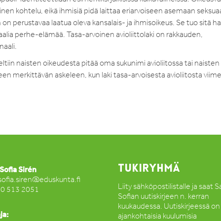
en kohtelu, eikä ihmisiä pidä laittaa eriarvoiseen asemaan seksua
on perustavaa laatua oleva kansalais- ja ihmisoikeus. Se tuo sitä hal
alia perhe-elämää. Tasa-arvoinen avioliittolaki on rakkauden,
aali.
tiin naisten oikeudesta pitää oma sukunimi avioliitossa tai naisten
een merkittävän askeleen, kun laki tasa-arvoisesta avioliitosta viime
TUKIRYHMÄ
Sofia Sirén
sofia.siren@eduskunta.fi
Liity sähköpostilistalle ja saat 
50 513 2051
Sofian uutiskirjeen n. kerran
kuukaudessa. Uutiskirjeessä on
ja:
ajankohtaisia kuulumisia