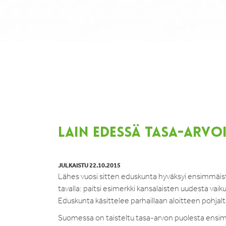
LAIN EDESSÄ TASA-ARVO
JULKAISTU 22.10.2015
Lähes vuosi sitten eduskunta hyväksyi ensimmäist
tavalla: paitsi esimerkki kansalaisten uudesta v
Eduskunta käsittelee parhaillaan aloitteen pohjalta
Suomessa on taisteltu tasa-arvon puolesta ensi