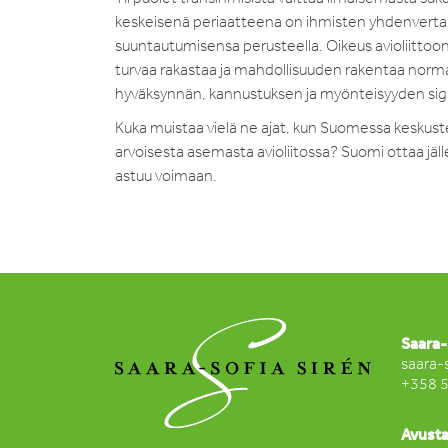
keskeisenä periaatteena on ihmisten yhdenvertain
suuntautumisensa perusteella. Oikeus avioliittoon 
turvaa rakastaa ja mahdollisuuden rakentaa norma
hyväksynnän, kannustuksen ja myönteisyyden sign
Kuka muistaa vielä ne ajat, kun Suomessa keskustel
arvoisesta asemasta avioliitossa? Suomi ottaa jäll
astuu voimaan.
Saara-
saara-
+358 
Avusta