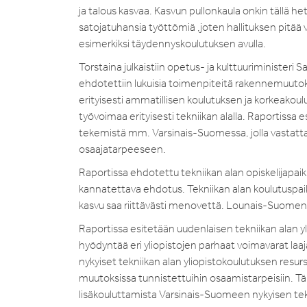
ja talous kasvaa. Kasvun pullonkaula onkin tällä
satojatuhansia työttömiä ,joten hallituksen pitää
esimerkiksi täydennyskoulutuksen avulla.
Torstaina julkaistiin opetus- ja kulttuuriminister
ehdotettiin lukuisia toimenpiteitä rakennemuutok
erityisesti ammatillisen koulutuksen ja korkeakoulutu
työvoimaa erityisesti tekniikan alalla. Raportissa
tekemistä mm. Varsinais-Suomessa, jolla vastatta
osaajatarpeeseen.
Raportissa ehdotettu tekniikan alan opiskelijapa
kannatettava ehdotus. Tekniikan alan koulutuspai
kasvu saa riittävästi menovettä. Lounais-Suomen
Raportissa esitetään uudenlaisen tekniikan alan y
hyödyntää eri yliopistojen parhaat voimavarat laa
nykyiset tekniikan alan yliopistokoulutuksen resu
muutoksissa tunnistettuihin osaamistarpeisiin. Tä
lisäkouluttamista Varsinais-Suomeen nykyisen tekn