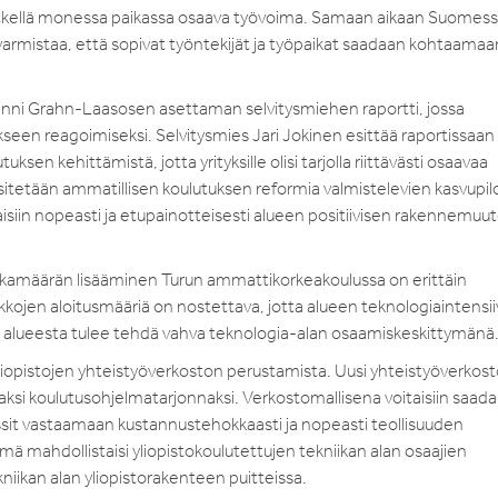
 hetkellä monessa paikassa osaava työvoima. Samaan aikaan Suomes
 varmistaa, että sopivat työntekijät ja työpaikat saadaan kohtaamaa
i Sanni Grahn-Laasosen asettaman selvitysmiehen raportti, jossa
seen reagoimiseksi. Selvitysmies Jari Jokinen esittää raportissaan
ksen kehittämistä, jotta yrityksille olisi tarjolla riittävästi osaavaa
 esitetään ammatillisen koulutuksen reformia valmistelevien kasvupil
isiin nopeasti ja etupainotteisesti alueen positiivisen rakennemuu
ikkamäärän lisääminen Turun ammattikorkeakoulussa on erittäin
kkojen aloitusmääriä on nostettava, jotta alueen teknologiaintensi
 alueesta tulee tehdä vahva teknologia-alan osaamiskeskittymänä
liopistojen yhteistyöverkoston perustamista. Uusi yhteistyöverkosto
jaksi koulutusohjelmatarjonnaksi. Verkostomallisena voitaisiin saada
rssit vastaamaan kustannustehokkaasti ja nopeasti teollisuuden
mä mahdollistaisi yliopistokoulutettujen tekniikan alan osaajien
iikan alan yliopistorakenteen puitteissa.