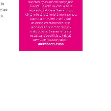
Nuorten hyvinvoinnin edistäjänä,
lla
liikunta- ja urheilukentillä sekä
aavaa
vapaaehtoistyössä Saara tekee
käytännössä sitä, mistä moni puhuu.
ät
Saaralla on valmiit verkostot
asioiden edistämiseen, eikä
ainoastaan Suomen rajojen
sisäpuolella. Saaran kaltaista
osaavaa ja positiivista tekijää
tarvitaan eduskunnassa!”
Alexander Stubb