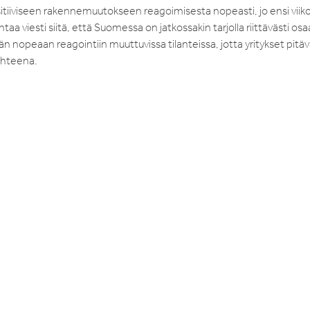
iiviseen rakennemuutokseen reagoimisesta nopeasti, jo ensi viiko
 antaa viesti siitä, että Suomessa on jatkossakin tarjolla riittävästi os
nopeaan reagointiin muuttuvissa tilanteissa, jotta yritykset pitäv
ohteena.