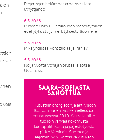
Regeringen bekämpar arbetsrelaterat
sa on
utnyttjande
n
6.3.2026
Puheenvuoro EU:n talouden menestymisen
edellytyksistä ja merkityksestä Suomelle
5.3.2026
Mikä yhdistää Venezuelaa ja Irania?
ottien
5.3.2026
toksen
Neljä vuotta Venäjän brutaalia sotaa
Ukrainassa
ivinen
Saara-Sofiasta
sanottua
.
 voisi
”Tutustuin energiseen ja aktiiviseen
Saaraan hänen työskennellessään
eduskunnassa 2010. Saaralla oli jo
tuolloin vahvaa kokemusta
kuntapolitiikasta ja järjestötyöstä
pitkin Varsinais-Suomea ja
laajemminkin. Se teki vaikutuksen.