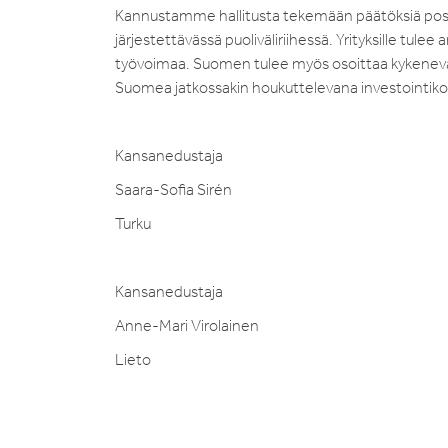
Kannustamme hallitusta tekemään päätöksiä posit
järjestettävässä puoliväliriihessä. Yrityksille tulee
työvoimaa. Suomen tulee myös osoittaa kykenevän 
Suomea jatkossakin houkuttelevana investointik
Kansanedustaja
Saara-Sofia Sirén
Turku
Kansanedustaja
Anne-Mari Virolainen
Lieto