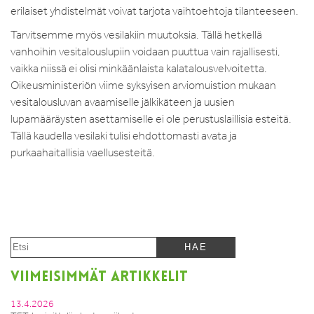
erilaiset yhdistelmät voivat tarjota vaihtoehtoja tilanteeseen.
Tarvitsemme myös vesilakiin muutoksia. Tällä hetkellä
vanhoihin vesitalouslupiin voidaan puuttua vain rajallisesti,
vaikka niissä ei olisi minkäänlaista kalatalousvelvoitetta.
Oikeusministeriön viime syksyisen arviomuistion mukaan
vesitalousluvan avaamiselle jälkikäteen ja uusien
lupamääräysten asettamiselle ei ole perustuslaillisia esteitä.
Tällä kaudella vesilaki tulisi ehdottomasti avata ja
purkaahaitallisia vaellusesteitä.
VIIMEISIMMÄT ARTIKKELIT
13.4.2026