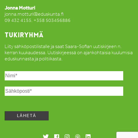
Jonna Motturi
jonna.motturi@eduskunta.fi
09 432 4155, +358 503456886
TUKIRYHMÄ
Liity sähköpostilistalle ja saat Saara-Sofian uutiskirjeen n.
kerran kuukaudessa. Uutiskirjeessä on ajankohtaisia kuulumisia
eduskunnasta ja politiikasta.