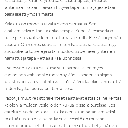
kalastusta ja kalan käyttöä sekä saada lapset ja nuoret
lähtemään kalaan. Päivään liittyviä tapahtumia järjestetään
paikallisesti ympäri maata.
Kalastus on monella tavalla hieno harrastus. Sen
aloittamiseksi ei tarvita erikoisempia välineitä, esimerkiksi
peruspilkin saa itselleen muutamalla eurolla. Pilkkiä voi ympäri
vuoden. On hienoa seurata, miten kalastusharrastus siirtyy
sukupolvelta toiselle ja siitä muodostuu perheen yhteinen
harrastus ja tapa viettää aikaa luonnossa.
Itse pyydetty kala paitsi maistuu parhaalta, on myös
ekologinen vaihtoehto ruokapöytään. Useiden kalalajien
kalastus poistaa ravinteita vesistöistä. Voidaankin sanoa, että
niiden käyttö ruoaksi on Itämeriteko.
Padot ja muut vesistörakenteet saattavat estää tai heikentää
kalojen ja muiden vesieliöiden kulkua joissa ja puroissa. Jos
esteitä ei voida poistaa, tulisi kalojen kulun parantamiseksi
miettiä uusia ja erilaisia ratkaisuja, vesistöjen mukaan.
Luonnonmukaiset ohitusuomat, tekniset kalatiet ja näiden