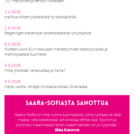
TET-harjoittelija kertoo viikostaan
2.4.2026
Hallitus kitkee työperäistä hyväksikäyttöä
2.4.2026
Regeringen bekämpar arbetsrelaterat utnyttjande
6.3.2026
Puheenvuoro EU:n talouden menestymisen edellytyksistä ja
merkityksestä Suomelle
5.3.2026
Mikä yhdistää Venezuelaa ja Irania?
5.3.2026
Neljä vuotta Venäjän brutaalia sotaa Ukrainassa
Saara-Sofiasta sanottua
”Saara-Sofia on niitä nuoria suomalaisia, jotka luotsaavat tätä
maata vielä keskeisissä valtiollisissa tehtävissä. Sportin ja
politiikan maailmassa hänen osaamiselleen on jo kysyntää.”
Ilkka Kanerva